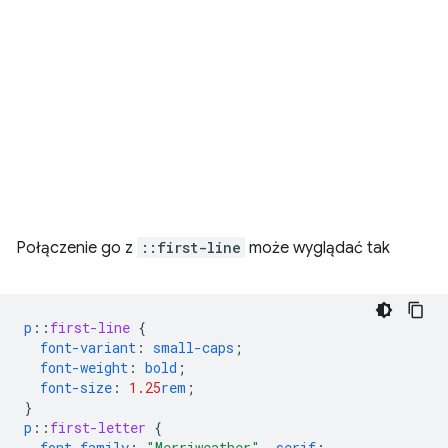
Połączenie go z
::first-line
może wyglądać tak
p
::
first-line
{
font-variant
:
small-caps
;
font-weight
:
bold
;
font-size
:
1.25
rem
;
}
p
::
first-letter
{
font-family
:
"Merriweather"
,
serif
;