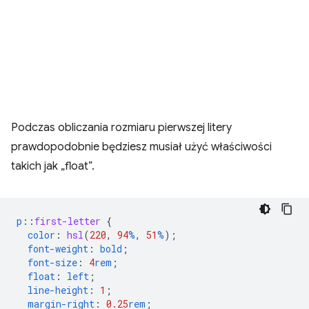
Podczas obliczania rozmiaru pierwszej litery
prawdopodobnie będziesz musiał użyć właściwości
takich jak „float”.
p
::
first-letter
{
color
:
hsl
(
220
,
94
%
,
51
%
);
font-weight
:
bold
;
font-size
:
4
rem
;
float
:
left
;
line-height
:
1
;
margin-right
:
0.25
rem
;