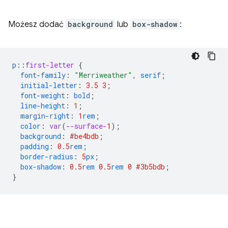
Możesz dodać
background
lub
box-shadow
:
p
::
first-letter
{
font-family
:
"Merriweather"
,
serif
;
initial-letter
:
3.5
3
;
font-weight
:
bold
;
line-height
:
1
;
margin-right
:
1
rem
;
color
:
var
(
--surface-
1
);
background
:
#be4bdb
;
padding
:
0.5
rem
;
border-radius
:
5
px
;
box-shadow
:
0.5
rem
0.5
rem
0
#3b5bdb
;
}