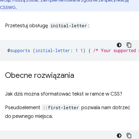
wciąż muszą zostać zaimplementowane zgodnie ze specyfikacją
CSSWG.
Przetestuj obsługę
initial-letter
:
@
supports
(
initial-letter
:
1
1
)
{
/* Your supported 
Obecne rozwiązania
Jak dziś można sformatować tekst w ramce w CSS?
Pseudoelement
::first-letter
pozwala nam dotrzeć
do pewnego miejsca.