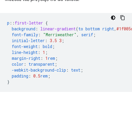
p
::
first-letter
{
background
:
linear-gradient
(
to
bottom
right
,
#1f005
font-family
:
"Merriweather"
,
serif
;
initial-letter
:
3.5
3
;
font-weight
:
bold
;
line-height
:
1
;
margin-right
:
1
rem
;
color
:
transparent
;
-webkit-
background-clip
:
text
;
padding
:
0.5
rem
;
}