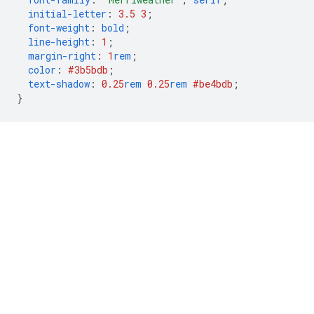
initial-letter
:
3.5
3
;
font-weight
:
bold
;
line-height
:
1
;
margin-right
:
1
rem
;
color
:
#3b5bdb
;
text-shadow
:
0.25
rem
0.25
rem
#be4bdb
;
}