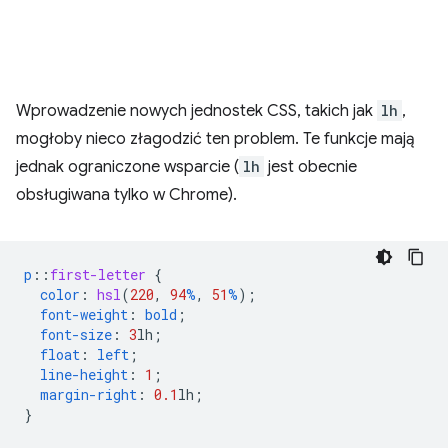
Wprowadzenie nowych jednostek CSS, takich jak
lh
,
mogłoby nieco złagodzić ten problem. Te funkcje mają
jednak ograniczone wsparcie (
lh
jest obecnie
obsługiwana tylko w Chrome).
p
::
first-letter
{
color
:
hsl
(
220
,
94
%
,
51
%
);
font-weight
:
bold
;
font-size
:
3
lh
;
float
:
left
;
line-height
:
1
;
margin-right
:
0.1
lh
;
}