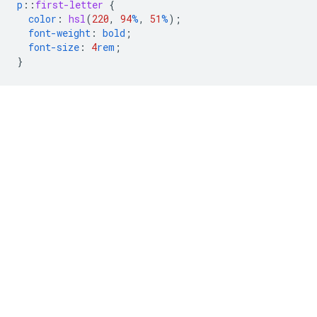
p
::
first-letter
{
color
:
hsl
(
220
,
94
%
,
51
%
);
font-weight
:
bold
;
font-size
:
4
rem
;
}