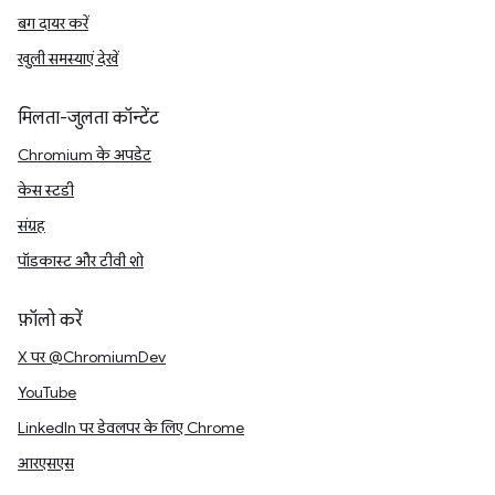
बग दायर करें
खुली समस्याएं देखें
मिलता-जुलता कॉन्टेंट
Chromium के अपडेट
केस स्टडी
संग्रह
पॉडकास्ट और टीवी शो
फ़ॉलो करें
X पर @ChromiumDev
YouTube
LinkedIn पर डेवलपर के लिए Chrome
आरएसएस