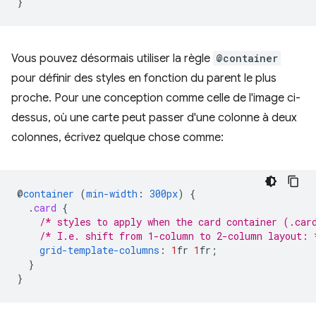
}
Vous pouvez désormais utiliser la règle
@container
pour définir des styles en fonction du parent le plus
proche. Pour une conception comme celle de l'image ci-
dessus, où une carte peut passer d'une colonne à deux
colonnes, écrivez quelque chose comme:
@
container
(
min-width
:
300px
)
{
.
card
{
/* styles to apply when the card container (.car
/* I.e. shift from 1-column to 2-column layout: 
grid-template-columns
:
1
fr
1
fr
;
}
}