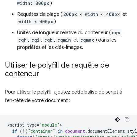
width: 300px
)
Requêtes de plage (
200px < width < 400px
et
width < 400px
)
Unités de longueur relative du conteneur (
cqw
,
cqh
,
cqi
,
cqb
,
cqmin
et
cqmax
) dans les
propriétés et les clés-images.
Utiliser le polyfill de requête de
conteneur
Pour utiliser le polyfill, ajoutez cette balise de script à
l'en-tête de votre document :
<
script
type
=
"module"
if
(
!
(
"container"
in
document
.
documentElement
.
styl