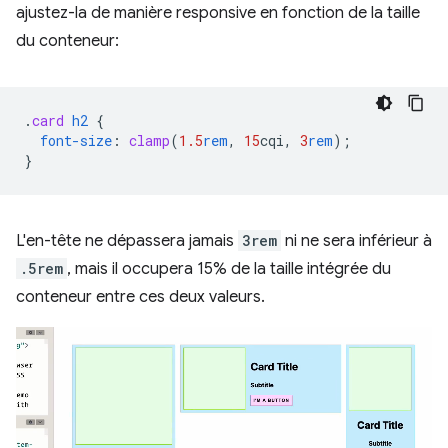
ajustez-la de manière responsive en fonction de la taille
du conteneur:
.
card
h2
{
font-size
:
clamp
(
1.5
rem
,
15
cqi
,
3
rem
);
}
L'en-tête ne dépassera jamais
3rem
ni ne sera inférieur à
.5rem
, mais il occupera 15% de la taille intégrée du
conteneur entre ces deux valeurs.