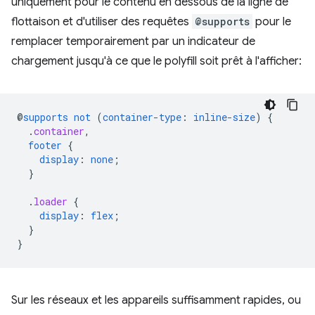
uniquement pour le contenu en dessous de la ligne de
flottaison et d'utiliser des requêtes
@supports
pour le
remplacer temporairement par un indicateur de
chargement jusqu'à ce que le polyfill soit prêt à l'afficher:
@
supports
not
(
container-type
:
inline-size
)
{
.
container
,
footer
{
display
:
none
;
}
.
loader
{
display
:
flex
;
}
}
Sur les réseaux et les appareils suffisamment rapides, ou