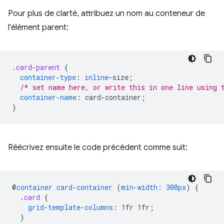
Pour plus de clarté, attribuez un nom au conteneur de
l'élément parent:
.
card-parent
{
container-type
:
inline
-
size
;
/* set name here, or write this in one line using 
container-name
:
card-container
;
}
Réécrivez ensuite le code précédent comme suit:
@
container
card-container
(
min-width
:
300px
)
{
.
card
{
grid-template-columns
:
1
fr
1
fr
;
}