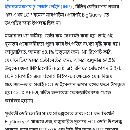
ইন্টারঅ্যাকশন টু নেক্সট পেইন্ট (INP)
, বিভিন্ন নেভিগেশন প্রকার
এবং এখন LCP ইমেজ সাবপার্টস) প্রায়শই BigQuery-তে
উৎপত্তির জন্য উপলব্ধ ছিল না।
মাত্রার সংখ্যা কমিয়ে, ডেটা কম সেগমেন্ট করা হয়, তাই এই
ন্যূনতম প্রয়োজনীয়তা পূরণ করে উৎপত্তির সংখ্যা বৃদ্ধি করা হয়।
জানুয়ারিতে, আমরা 68.1% উত্সের জন্য INP রিপোর্ট করি,
যেখানে ডিসেম্বরের ডেটাসেটের জন্য, আমরা শুধুমাত্র 64.5%
উত্সের জন্য INP রিপোর্ট করেছি৷ এই রিলিজে নেভিগেশন টাইপ,
LCP সাবপার্টস এবং রিসোর্স টাইপ-এর ক্ষেত্রেও মেকানিজম
প্রযোজ্য—তারা সবাই ECT ডাইমেনশন অপসারণের ফলে উপকৃত
হয়। CrUX API-এ, বর্ধিত কভারেজ ফেব্রুয়ারির শুরু থেকে
কার্যকর হয়েছে।
পূর্ববর্তী ডেটাসেটের সাথে সামঞ্জস্যের জন্য ECT কলামগুলি
BigQuery-এ থাকবে এবং বাস্তবায়িত দৃশ্যের ECT ডেটা উপলব্ধ