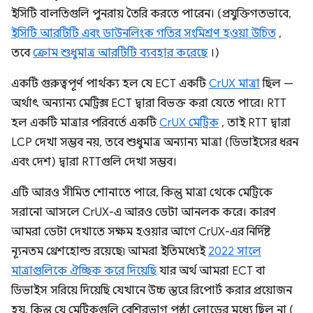
ইসিটি বালতিগুলি পুনরায় তৈরি করতে পারেন। (প্রযুক্তিগতভাবে,
ইসিটি আরটিটি এবং ডাউনলিংক গতির সংমিশ্রণ হওয়া উচিত
,
তবে
ক্রোম শুধুমাত্র আরটিটি ব্যবহার করেছে
।)
একটি গুরুত্বপূর্ণ পার্থক্য হল যে ECT একটি
CrUX মাত্রা
ছিল —
অর্থাৎ অন্যান্য মেট্রিক্স ECT দ্বারা বিভক্ত করা যেতে পারে। RTT
হল একটি মাত্রার পরিবর্তে একটি
CrUX মেট্রিক
, তাই RTT দ্বারা
LCP দেখা সম্ভব নয়, তবে শুধুমাত্র অন্যান্য মাত্রা (ডিভাইসের ধরন
এবং দেশ) দ্বারা RTTগুলি দেখা সম্ভব।
এটি আরও সীমিত শোনাতে পারে, কিন্তু মাত্রা থেকে মেট্রিকে
সরানো আসলে CrUX-এ আরও ডেটা আনলক করে। কারণ
আমরা ডেটা দেখাতে সক্ষম হওয়ার আগে CrUX-এর নির্দিষ্ট
ন্যূনতম থ্রেশহোল্ড রয়েছে৷ আমরা ইতিমধ্যেই
2022 সালে
মাত্রাগুলিকে ঐচ্ছিক করে দিয়েছি
যার অর্থ আমরা ECT বা
ডিভাইস সরিয়ে দিয়েছি যেখানে উচ্চ স্তরে রিপোর্ট করার প্রয়োজন
হয়, কিন্তু যে মেট্রিকগুলি বেশিরভাগ পৃষ্ঠা লোডের মধ্যে ছিল না (