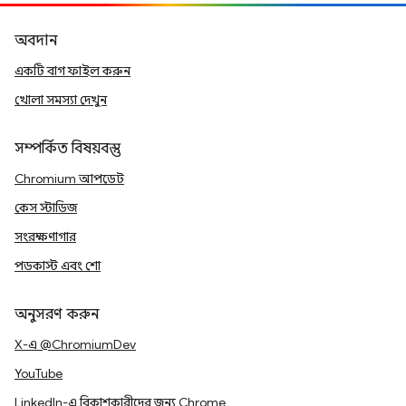
অবদান
একটি বাগ ফাইল করুন
খোলা সমস্যা দেখুন
সম্পর্কিত বিষয়বস্তু
Chromium আপডেট
কেস স্টাডিজ
সংরক্ষণাগার
পডকাস্ট এবং শো
অনুসরণ করুন
X-এ @ChromiumDev
YouTube
LinkedIn-এ বিকাশকারীদের জন্য Chrome