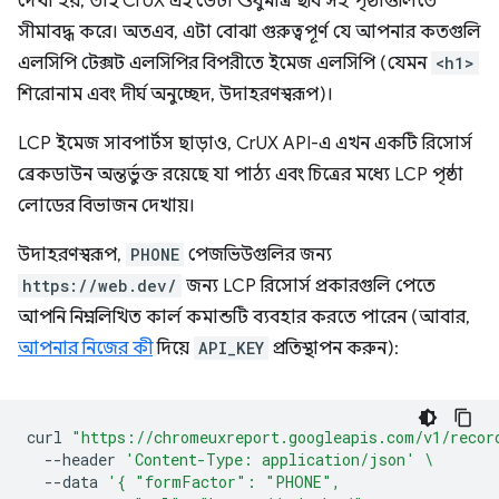
দেখা হয়, তাই CrUX এই ডেটা শুধুমাত্র ছবি সহ পৃষ্ঠাগুলিতে
সীমাবদ্ধ করে। অতএব, এটা বোঝা গুরুত্বপূর্ণ যে আপনার কতগুলি
এলসিপি টেক্সট এলসিপির বিপরীতে ইমেজ এলসিপি (যেমন
<h1>
শিরোনাম এবং দীর্ঘ অনুচ্ছেদ, উদাহরণস্বরূপ)।
LCP ইমেজ সাবপার্টস ছাড়াও, CrUX API-এ এখন একটি রিসোর্স
ব্রেকডাউন অন্তর্ভুক্ত রয়েছে যা পাঠ্য এবং চিত্রের মধ্যে LCP পৃষ্ঠা
লোডের বিভাজন দেখায়।
উদাহরণস্বরূপ,
PHONE
পেজভিউগুলির জন্য
https://web.dev/
জন্য LCP রিসোর্স প্রকারগুলি পেতে
আপনি নিম্নলিখিত কার্ল কমান্ডটি ব্যবহার করতে পারেন (আবার,
আপনার নিজের কী
দিয়ে
API_KEY
প্রতিস্থাপন করুন):
curl
"https://chromeuxreport.googleapis.com/v1/recor
--header
'Content-Type: application/json'
\
--data
'{ "formFactor": "PHONE",