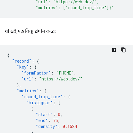
            "url": "https://web.dev/",
            "metrics": ["round_trip_time"]}'
যা এই মত কিছু প্রদান করে:
{
"record"
:
{
"key"
:
{
"formFactor"
:
"PHONE"
,
"url"
:
"https://web.dev/"
},
"metrics"
:
{
"round_trip_time"
:
{
"histogram"
:
[
{
"start"
:
0
,
"end"
:
75
,
"density"
:
0.1524
},