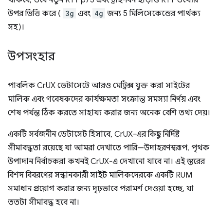
থাকবে, তবে নতুন RTT p75 এবং ট্রাই-বিন ছাড়াও RTT তথ্যের
উপর ভিত্তি করে (
3g
এবং
4g
জন্য 5 মিলিসেকেন্ডের পার্থক্য
সহ)।
উপসংহার
পাবলিক CrUX ডেটাসেটে আরও মেট্রিক্স যুক্ত করা সাইটের
মালিক এবং গবেষকদের কার্যক্ষমতা সংক্রান্ত সমস্যা নির্ণয় এবং
শেষ পর্যন্ত ঠিক করতে সাহায্য করার জন্য অনেক বেশি তথ্য দেয়।
একটি সর্বজনীন ডেটাসেট হিসাবে, CrUX-এর কিছু নির্দিষ্ট
সীমাবদ্ধতা রয়েছে যা আমরা দেখাতে পারি—উদাহরণস্বরূপ, পৃথক
উপাদান নির্বাচকরা কখনই CrUX-এ দেখানো যাবে না। এই স্তরের
বিশদ বিবরণের সন্ধানকারী সাইট মালিকদেরকে একটি RUM
সমাধান প্রয়োগ করার জন্য দৃঢ়ভাবে পরামর্শ দেওয়া হচ্ছে, যা
ততটা সীমাবদ্ধ হবে না।