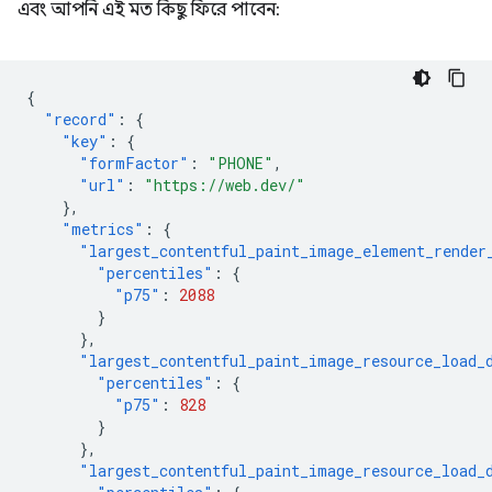
এবং আপনি এই মত কিছু ফিরে পাবেন:
{
"record"
:
{
"key"
:
{
"formFactor"
:
"PHONE"
,
"url"
:
"https://web.dev/"
},
"metrics"
:
{
"largest_contentful_paint_image_element_render
"percentiles"
:
{
"p75"
:
2088
}
},
"largest_contentful_paint_image_resource_load_
"percentiles"
:
{
"p75"
:
828
}
},
"largest_contentful_paint_image_resource_load_