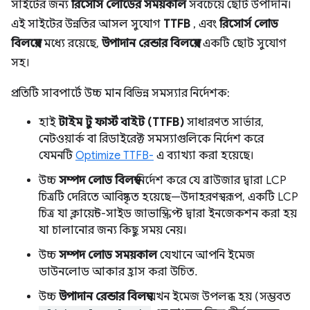
সাইটের জন্য
রিসোর্স লোডের সময়কাল
সবচেয়ে ছোট উপাদান।
এই সাইটের উন্নতির আসল সুযোগ
TTFB
, এবং
রিসোর্স লোড
বিলম্বের
মধ্যে রয়েছে,
উপাদান রেন্ডার বিলম্বের
একটি ছোট সুযোগ
সহ।
প্রতিটি সাবপার্টে উচ্চ মান বিভিন্ন সমস্যার নির্দেশক:
হাই
টাইম টু ফার্স্ট বাইট (TTFB)
সাধারণত সার্ভার,
নেটওয়ার্ক বা রিডাইরেক্ট সমস্যাগুলিকে নির্দেশ করে
যেমনটি
Optimize TTFB-
এ ব্যাখ্যা করা হয়েছে।
উচ্চ
সম্পদ লোড বিলম্ব
নির্দেশ করে যে ব্রাউজার দ্বারা LCP
চিত্রটি দেরিতে আবিষ্কৃত হয়েছে—উদাহরণস্বরূপ, একটি LCP
চিত্র যা ক্লায়েন্ট-সাইড জাভাস্ক্রিপ্ট দ্বারা ইনজেকশন করা হয়
যা চালানোর জন্য কিছু সময় নেয়।
উচ্চ
সম্পদ লোড সময়কাল
যেখানে আপনি ইমেজ
ডাউনলোড আকার হ্রাস করা উচিত.
উচ্চ
উপাদান রেন্ডার বিলম্ব
যখন ইমেজ উপলব্ধ হয় (সম্ভবত