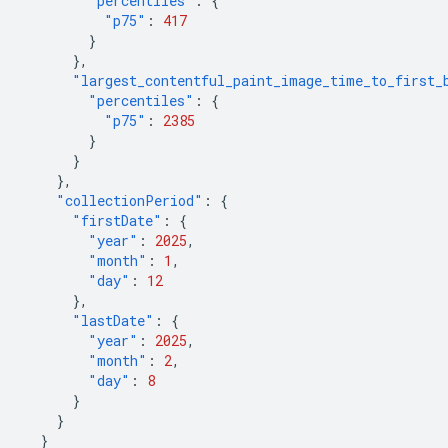
"percentiles"
:
{
"p75"
:
417
}
},
"largest_contentful_paint_image_time_to_first_
"percentiles"
:
{
"p75"
:
2385
}
}
},
"collectionPeriod"
:
{
"firstDate"
:
{
"year"
:
2025
,
"month"
:
1
,
"day"
:
12
},
"lastDate"
:
{
"year"
:
2025
,
"month"
:
2
,
"day"
:
8
}
}
}