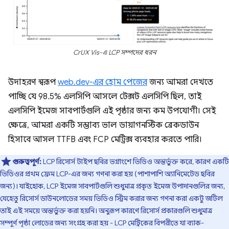
CrUX Vis-এ LCP সম্পদের ধরন
উদাহরণ স্বরূপ
web.dev-এর হোম পেজের
জন্য আমরা দেখতে
পাচ্ছি যে 98.5% এলসিপি আসলে টেক্সট এলসিপি ছিল, তাই
এলসিপি ইমেজ সাবপার্টগুলি এই পৃষ্ঠার জন্য কম উপযোগী। সেই
ক্ষেত্রে, আমরা একটি সম্ভাব্য ভাল ডায়াগনস্টিক ব্রেকডাউন
হিসাবে আসল TTFB এবং FCP মেট্রিক্স ব্যবহার করতে পারি।
গুরুত্বপূর্ণ:
LCP রিসোর্স টাইপ ছবির ভগ্নাংশে ভিডিও অন্তর্ভুক্ত করে, কারণ একটি
ভিডিওর প্রথম ফ্রেম LCP-এর জন্য গণনা করা হয় (পাশাপাশি অ্যানিমেটেড ছবির
জন্য)। যাইহোক, LCP ইমেজ সাবপার্টগুলি শুধুমাত্র প্রকৃত ইমেজ উপাদানগুলির জন্য,
যেহেতু রিসোর্স ডাউনলোডের সময় ভিডিও স্ট্রিম করার জন্য গণনা করা একটু জটিল
তাই এই সময়ে অন্তর্ভুক্ত করা হয়নি। অনুরূপ কারণে রিসোর্স প্রকারগুলি শুধুমাত্র
সম্পূর্ণ পৃষ্ঠা লোডের জন্য সংগ্রহ করা হয় - LCP মেট্রিকের বিপরীতে যা ব্যাক-