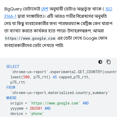
BigQuery ডেটাসেটে
দেশ
অনুযায়ী ডেটাও অন্তর্ভুক্ত থাকে (
ISO
3166-1
দ্বারা সংজ্ঞায়িত)। এটি আরও গভীর বিশ্লেষণের অনুমতি
দেয় যা কিছু ব্যবহারকারীর জন্য পারফরম্যান্স মেট্রিক্স কেন খারাপ
তা ব্যাখ্যা করতে কার্যকর হতে পারে। উদাহরণস্বরূপ, আমরা
https://www.google.com
এর ডেটা দেখে Google ফোন
ব্যবহারকারীদের ডেটা দেখতে পারি:
SELECT
`
chrome
-
ux
-
report
`
.
experimental
.
GET_COUNTRY
(
countr
least
(
500
,
p75_rtt
)
AS
capped_p75_rtt
,
p75_rtt
FROM
`
chrome
-
ux
-
report
.
materialized
.
country_summary
`
WHERE
origin
=
'https://www.google.com'
AND
yyyymm
=
202501
AND
device
=
'phone'