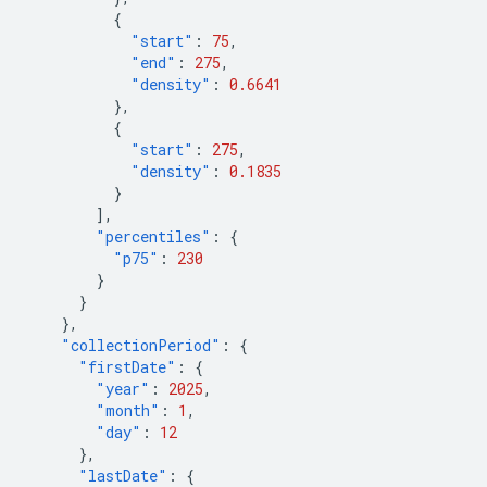
{
"start"
:
75
,
"end"
:
275
,
"density"
:
0.6641
},
{
"start"
:
275
,
"density"
:
0.1835
}
],
"percentiles"
:
{
"p75"
:
230
}
}
},
"collectionPeriod"
:
{
"firstDate"
:
{
"year"
:
2025
,
"month"
:
1
,
"day"
:
12
},
"lastDate"
:
{