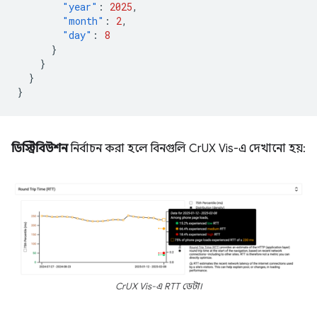
"year"
:
2025
,
"month"
:
2
,
"day"
:
8
}
}
}
}
ডিস্ট্রিবিউশন
নির্বাচন করা হলে বিনগুলি CrUX Vis-এ দেখানো হয়:
CrUX Vis-এ RTT ডেটা।