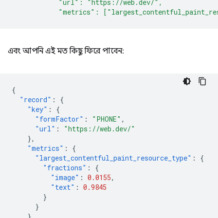
            "url": "https://web.dev/",
            "metrics": ["largest_contentful_paint_re
এবং আপনি এই মত কিছু ফিরে পাবেন:
{
"record"
:
{
"key"
:
{
"formFactor"
:
"PHONE"
,
"url"
:
"https://web.dev/"
},
"metrics"
:
{
"largest_contentful_paint_resource_type"
:
{
"fractions"
:
{
"image"
:
0.0155
,
"text"
:
0.9845
}
}
},