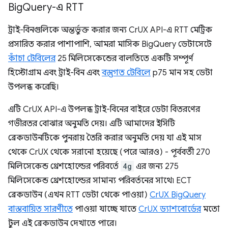
Big
Query-এ RTT
ট্রাই-বিনগুলিকে অন্তর্ভুক্ত করার জন্য CrUX API-এ RTT মেট্রিক
প্রসারিত করার পাশাপাশি, আমরা মাসিক BigQuery ডেটাসেটে
কাঁচা টেবিলের
25 মিলিসেকেন্ডের বালতিতে একটি সম্পূর্ণ
হিস্টোগ্রাম এবং ট্রাই-বিন এবং
বস্তুগত টেবিলে
p75 মান সহ ডেটা
উপলব্ধ করেছি।
এটি CrUX API-এ উপলব্ধ ট্রাই-বিনের বাইরে ডেটা বিতরণের
গভীরতর বোঝার অনুমতি দেয়। এটি আমাদের ইসিটি
ব্রেকডাউনটিকে পুনরায় তৈরি করার অনুমতি দেয় যা এই মাস
থেকে CrUX থেকে সরানো হয়েছে (পরে আরও) - পূর্ববর্তী 270
মিলিসেকেন্ড থ্রেশহোল্ডের পরিবর্তে
4g
এর জন্য 275
মিলিসেকেন্ড থ্রেশহোল্ডের সামান্য পরিবর্তনের সাথে৷ ECT
ব্রেকডাউন (এখন RTT ডেটা থেকে পাওয়া)
CrUX BigQuery
বাস্তবায়িত সারণীতে
পাওয়া যাচ্ছে যাতে
CrUX ড্যাশবোর্ডের
মতো
টুল এই ব্রেকডাউন দেখাতে পারে।