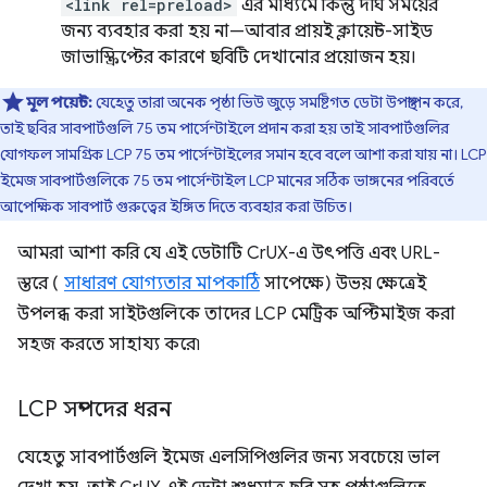
<link rel=preload>
এর মাধ্যমে কিন্তু দীর্ঘ সময়ের
জন্য ব্যবহার করা হয় না—আবার প্রায়ই ক্লায়েন্ট-সাইড
জাভাস্ক্রিপ্টের কারণে ছবিটি দেখানোর প্রয়োজন হয়।
মূল পয়েন্ট:
যেহেতু তারা অনেক পৃষ্ঠা ভিউ জুড়ে সমষ্টিগত ডেটা উপস্থাপন করে,
তাই ছবির সাবপার্টগুলি 75 তম পার্সেন্টাইলে প্রদান করা হয় তাই সাবপার্টগুলির
যোগফল সামগ্রিক LCP 75 তম পার্সেন্টাইলের সমান হবে বলে আশা করা যায় না। LCP
ইমেজ সাবপার্টগুলিকে 75 তম পার্সেন্টাইল LCP মানের সঠিক ভাঙ্গনের পরিবর্তে
আপেক্ষিক সাবপার্ট গুরুত্বের ইঙ্গিত দিতে ব্যবহার করা উচিত।
আমরা আশা করি যে এই ডেটাটি CrUX-এ উৎপত্তি এবং URL-
স্তরে (
সাধারণ যোগ্যতার মাপকাঠি
সাপেক্ষে) উভয় ক্ষেত্রেই
উপলব্ধ করা সাইটগুলিকে তাদের LCP মেট্রিক অপ্টিমাইজ করা
সহজ করতে সাহায্য করে৷
LCP সম্পদের ধরন
যেহেতু সাবপার্টগুলি ইমেজ এলসিপিগুলির জন্য সবচেয়ে ভাল