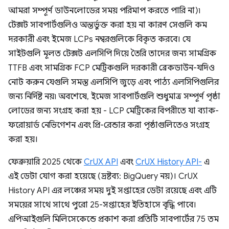
আমরা সম্পূর্ণ ডাউনলোডের সময় পরিমাপ করতে পারি না)৷
টেক্সট সাবপার্টগুলিও অন্তর্ভুক্ত করা হয় না কারণ সেগুলি কম
দরকারী এবং ইমেজ LCPs নম্বরগুলিকে বিকৃত করবে। যে
সাইটগুলি মূলত টেক্সট এলসিপি দিয়ে তৈরি তাদের জন্য সামগ্রিক
TTFB এবং সামগ্রিক FCP মেট্রিকগুলি দরকারী ব্রেকডাউন-যদিও
নোট করুন যেগুলি সমস্ত এলসিপি জুড়ে এবং পাঠ্য এলসিপিগুলির
জন্য নির্দিষ্ট নয়৷ অবশেষে, ইমেজ সাবপার্টগুলি শুধুমাত্র সম্পূর্ণ পৃষ্ঠা
লোডের জন্য সংগ্রহ করা হয় - LCP মেট্রিকের বিপরীতে যা ব্যাক-
ফরোয়ার্ড নেভিগেশন এবং প্রি-রেন্ডার করা পৃষ্ঠাগুলিতেও সংগ্রহ
করা হয়।
ফেব্রুয়ারি 2025 থেকে
CrUX API
এবং
CrUX History API-
এ
এই ডেটা যোগ করা হয়েছে (দ্রষ্টব্য: BigQuery নয়)। CrUX
History API এর লঞ্চের সময় দুই সপ্তাহের ডেটা রয়েছে এবং এটি
সময়ের সাথে সাথে পুরো 25-সপ্তাহের ইতিহাসে বৃদ্ধি পাবে।
এপিআইগুলি মিলিসেকেন্ডে প্রকাশ করা প্রতিটি সাবপার্টের 75 তম