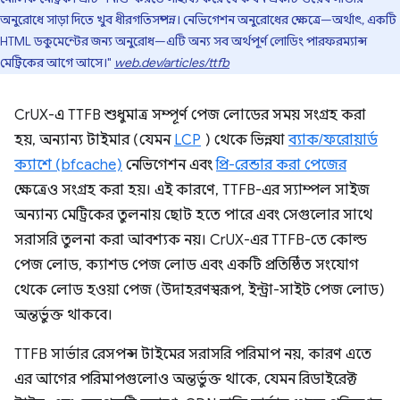
অনুরোধে সাড়া দিতে খুব ধীরগতিসম্পন্ন। নেভিগেশন অনুরোধের ক্ষেত্রে—অর্থাৎ, একটি
HTML ডকুমেন্টের জন্য অনুরোধ—এটি অন্য সব অর্থপূর্ণ লোডিং পারফরম্যান্স
মেট্রিকের আগে আসে।"
web.dev/articles/ttfb
CrUX-এ TTFB শুধুমাত্র সম্পূর্ণ পেজ লোডের সময় সংগ্রহ করা
হয়, অন্যান্য টাইমার (যেমন
LCP
) থেকে ভিন্ন, যা
ব্যাক/ফরোয়ার্ড
ক্যাশে (bfcache)
নেভিগেশন এবং
প্রি-রেন্ডার করা পেজের
ক্ষেত্রেও সংগ্রহ করা হয়। এই কারণে, TTFB-এর স্যাম্পল সাইজ
অন্যান্য মেট্রিকের তুলনায় ছোট হতে পারে এবং সেগুলোর সাথে
সরাসরি তুলনা করা আবশ্যক নয়। CrUX-এর TTFB-তে কোল্ড
পেজ লোড, ক্যাশড পেজ লোড এবং একটি প্রতিষ্ঠিত সংযোগ
থেকে লোড হওয়া পেজ (উদাহরণস্বরূপ, ইন্ট্রা-সাইট পেজ লোড)
অন্তর্ভুক্ত থাকবে।
TTFB সার্ভার রেসপন্স টাইমের সরাসরি পরিমাপ নয়, কারণ এতে
এর আগের পরিমাপগুলোও অন্তর্ভুক্ত থাকে, যেমন রিডাইরেক্ট