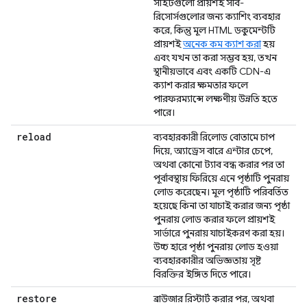
সাইটগুলো প্রায়শই সাব-
রিসোর্সগুলোর জন্য ক্যাশিং ব্যবহার
করে, কিন্তু মূল HTML ডকুমেন্টটি
প্রায়শই
অনেক কম ক্যাশ করা
হয়
এবং যখন তা করা সম্ভব হয়, তখন
স্থানীয়ভাবে এবং একটি CDN-এ
ক্যাশ করার ক্ষমতার ফলে
পারফরম্যান্সে লক্ষণীয় উন্নতি হতে
পারে।
reload
ব্যবহারকারী রিলোড বোতামে চাপ
দিয়ে, অ্যাড্রেস বারে এন্টার চেপে,
অথবা কোনো ট্যাব বন্ধ করার পর তা
পূর্বাবস্থায় ফিরিয়ে এনে পৃষ্ঠাটি পুনরায়
লোড করেছেন। মূল পৃষ্ঠাটি পরিবর্তিত
হয়েছে কিনা তা যাচাই করার জন্য পৃষ্ঠা
পুনরায় লোড করার ফলে প্রায়শই
সার্ভারে পুনরায় যাচাইকরণ করা হয়।
উচ্চ হারে পৃষ্ঠা পুনরায় লোড হওয়া
ব্যবহারকারীর অভিজ্ঞতায় সৃষ্ট
বিরক্তির ইঙ্গিত দিতে পারে।
restore
ব্রাউজার রিস্টার্ট করার পর, অথবা