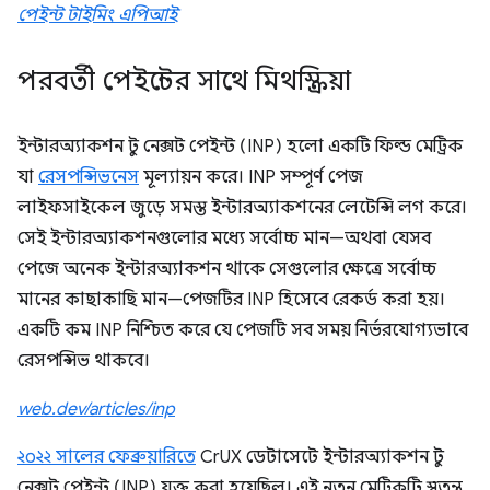
পেইন্ট টাইমিং এপিআই
পরবর্তী পেইন্টের সাথে মিথস্ক্রিয়া
ইন্টারঅ্যাকশন টু নেক্সট পেইন্ট (INP) হলো একটি ফিল্ড মেট্রিক
যা
রেসপন্সিভনেস
মূল্যায়ন করে। INP সম্পূর্ণ পেজ
লাইফসাইকেল জুড়ে সমস্ত ইন্টারঅ্যাকশনের লেটেন্সি লগ করে।
সেই ইন্টারঅ্যাকশনগুলোর মধ্যে সর্বোচ্চ মান—অথবা যেসব
পেজে অনেক ইন্টারঅ্যাকশন থাকে সেগুলোর ক্ষেত্রে সর্বোচ্চ
মানের কাছাকাছি মান—পেজটির INP হিসেবে রেকর্ড করা হয়।
একটি কম INP নিশ্চিত করে যে পেজটি সব সময় নির্ভরযোগ্যভাবে
রেসপন্সিভ থাকবে।
web.dev/articles/inp
২০২২ সালের ফেব্রুয়ারিতে
CrUX ডেটাসেটে ইন্টারঅ্যাকশন টু
নেক্সট পেইন্ট (INP) যুক্ত করা হয়েছিল। এই নতুন মেট্রিকটি স্বতন্ত্র