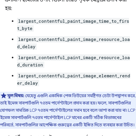
এলসিপি ইমেজের উপাংশগুলো চারটি পৃথক মেট্রিক্সে প্রদান করা
হয়:
largest_contentful_paint_image_time_to_firs
t_byte
largest_contentful_paint_image_resource_loa
d_delay
largest_contentful_paint_image_resource_loa
d_duration
largest_contentful_paint_image_element_rend
er_delay
মূল বিষয়:
যেহেতু এগুলি একাধিক পেজ ভিউয়ের সমষ্টিগত ডেটা উপস্থাপন করে,
তাই ইমেজ সাবপার্টগুলি ৭৫তম পার্সেন্টাইলে প্রদান করা হয়। ফলে, সাবপার্টগুলির
যোগফল সামগ্রিক LCP ৭৫তম পার্সেন্টাইলের সমান হবে বলে আশা করা যায় না। LCP
ইমেজ সাবপার্টগুলি ৭৫তম পার্সেন্টাইল LCP মানের একটি সঠিক বিভাজনের
পরিবর্তে, সাবপার্টগুলির আপেক্ষিক গুরুত্বের একটি ইঙ্গিত দিতে ব্যবহার করা উচিত।