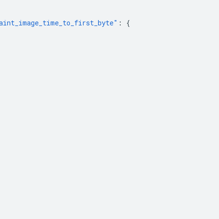
aint_image_time_to_first_byte"
:
{