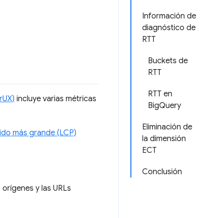
Información de
diagnóstico de
RTT
Buckets de
RTT
RTT en
rUX)
incluye varias métricas
BigQuery
Eliminación de
ido más grande (LCP)
la dimensión
ECT
Conclusión
 orígenes y las URLs