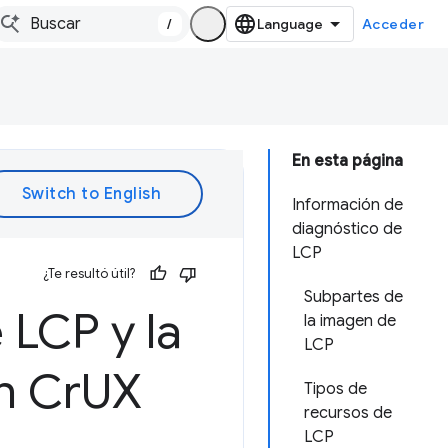
/
Acceder
En esta página
Información de
diagnóstico de
LCP
¿Te resultó útil?
Subpartes de
 LCP y la
la imagen de
LCP
n Cr
UX
Tipos de
recursos de
LCP