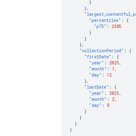
}
},
"largest_contentful_p
"percentiles"
:
{
"p75"
:
2385
}
}
},
"collectionPeriod"
:
{
"firstDate"
:
{
"year"
:
2025
,
"month"
:
1
,
"day"
:
12
},
"lastDate"
:
{
"year"
:
2025
,
"month"
:
2
,
"day"
:
8
}
}
}
}