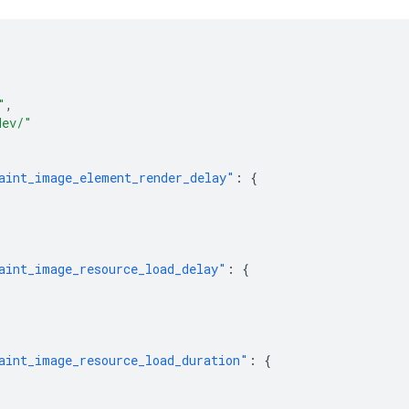
"
,
dev/"
aint_image_element_render_delay"
:
{
aint_image_resource_load_delay"
:
{
aint_image_resource_load_duration"
:
{