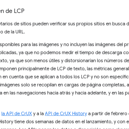
en de LCP
etarios de sitios pueden verificar sus propios sitios en busca
 o de la URL.
sponibles para las imágenes y no incluyen las imágenes del p
licadas, ya que no podemos medir el tiempo de descarga c
exto, ya que son menos útiles y distorsionarían los números d
componen principalmente de LCP de texto, las métricas gener
n en cuenta que se aplican a todos los LCP y no son específic
s imágenes solo se recopilan en cargas de página completas, a
a en las navegaciones hacia atrás y hacia adelante, y en las 
a
la API de CrUX
y a la
API de CrUX History
a partir de febrero
istory tiene dos semanas de datos en el lanzamiento, y con e