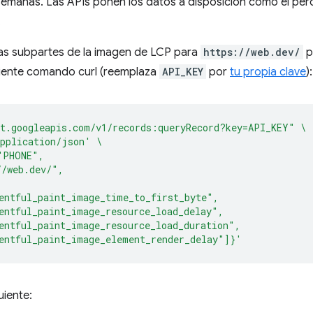
 semanas. Las APIs ponen los datos a disposición como el per
.
las subpartes de la imagen de LCP para
https://web.dev/
p
guiente comando curl (reemplaza
API_KEY
por
tu propia clave
):
t.googleapis.com/v1/records:queryRecord?key=API_KEY"
\
pplication/json'
\
"PHONE",
//web.dev/",
entful_paint_image_time_to_first_byte",
entful_paint_image_resource_load_delay",
entful_paint_image_resource_load_duration",
entful_paint_image_element_render_delay"]}'
uiente: