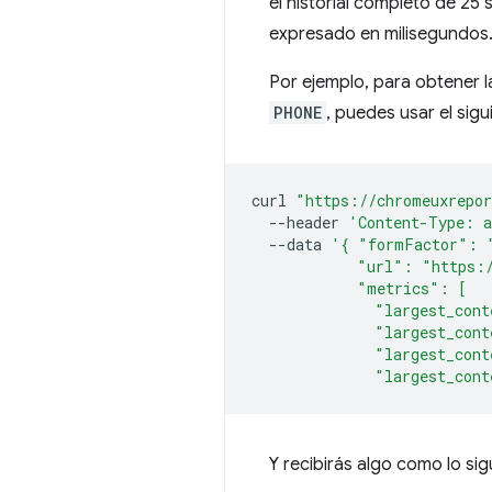
el historial completo de 25
expresado en milisegundos
Por ejemplo, para obtener 
PHONE
, puedes usar el si
curl
"https://chromeuxrepor
--header
'Content-Type: a
--data
'{ "formFactor": 
            "url": "https:
            "metrics": [
              "largest_cont
              "largest_cont
              "largest_cont
              "largest_cont
Y recibirás algo como lo sig