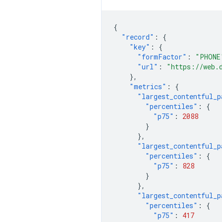
{
"record"
:
{
"key"
:
{
"formFactor"
:
"PHONE
"url"
:
"https://web.
},
"metrics"
:
{
"largest_contentful_p
"percentiles"
:
{
"p75"
:
2088
}
},
"largest_contentful_p
"percentiles"
:
{
"p75"
:
828
}
},
"largest_contentful_p
"percentiles"
:
{
"p75"
:
417