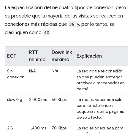
La especificación define cuatro tipos de conexión, pero
es probable que la mayoría de las visitas se realicen en
conexiones más rápidas que
3G
y, por lo tanto, se
clasifiquen como
4G
:
RTT
Downlink
ECT
Explicación
mínimo
máximo
Sin
N/A
N/A
La red no tiene conexión,
conexión
solo se pueden entregar
archivos almacenados en
caché.
slow-2g
2,000 ms
50 Kbps
La red es adecuada solo
para transferencias
pequeñas, como páginas
de solo texto.
2G
1,400 ms
70 Kbps
La red es adecuada para