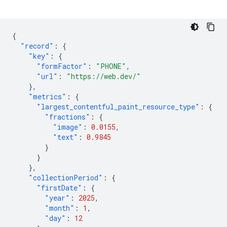
{
"record"
:
{
"key"
:
{
"formFactor"
:
"PHONE"
,
"url"
:
"https://web.dev/"
},
"metrics"
:
{
"largest_contentful_paint_resource_type"
:
{
"fractions"
:
{
"image"
:
0.0155
,
"text"
:
0.9845
}
}
},
"collectionPeriod"
:
{
"firstDate"
:
{
"year"
:
2025
,
"month"
:
1
,
"day"
:
12