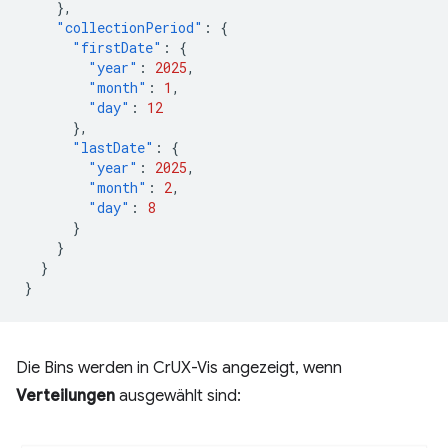
},
"collectionPeriod"
:
{
"firstDate"
:
{
"year"
:
2025
,
"month"
:
1
,
"day"
:
12
},
"lastDate"
:
{
"year"
:
2025
,
"month"
:
2
,
"day"
:
8
}
}
}
}
Die Bins werden in CrUX-Vis angezeigt, wenn
Verteilungen
ausgewählt sind: