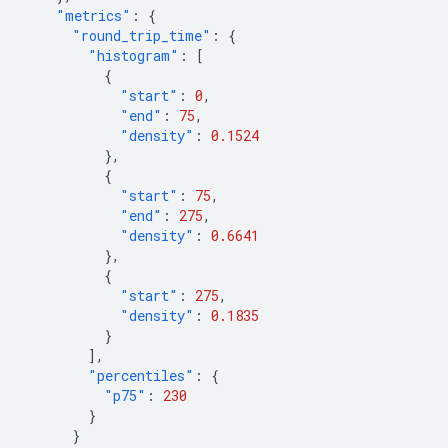
"metrics"
:
{
"round_trip_time"
:
{
"histogram"
:
[
{
"start"
:
0
,
"end"
:
75
,
"density"
:
0.1524
},
{
"start"
:
75
,
"end"
:
275
,
"density"
:
0.6641
},
{
"start"
:
275
,
"density"
:
0.1835
}
],
"percentiles"
:
{
"p75"
:
230
}
}