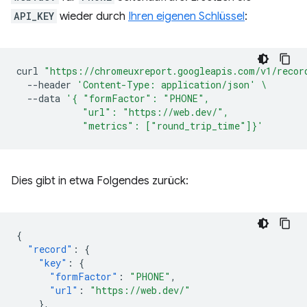
API_KEY
wieder durch
Ihren eigenen Schlüssel
:
curl
"https://chromeuxreport.googleapis.com/v1/recor
--header
'Content-Type: application/json'
\
--data
'{ "formFactor": "PHONE",
            "url": "https://web.dev/",
            "metrics": ["round_trip_time"]}'
Dies gibt in etwa Folgendes zurück:
{
"record"
:
{
"key"
:
{
"formFactor"
:
"PHONE"
,
"url"
:
"https://web.dev/"
},