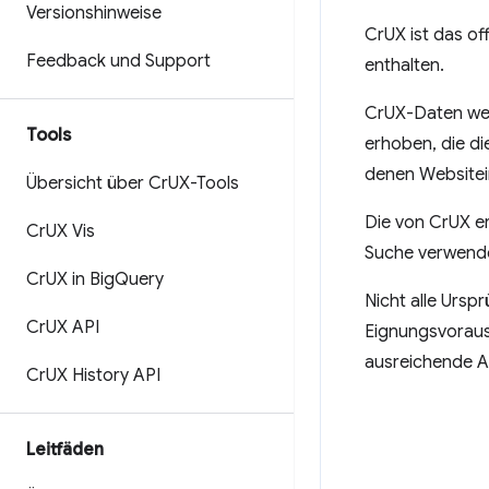
Versionshinweise
CrUX ist das of
Feedback und Support
enthalten.
CrUX-Daten wer
Tools
erhoben, die d
denen Websitei
Übersicht über Cr
UX-Tools
Die von CrUX e
Cr
UX Vis
Suche verwend
Cr
UX in Big
Query
Nicht alle Ursp
Cr
UX API
Eignungsvorauss
ausreichende An
Cr
UX History API
Leitfäden