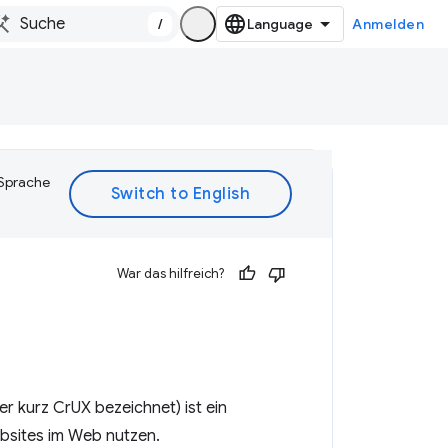
/
Anmelden
 Sprache
War das hilfreich?
r kurz CrUX bezeichnet) ist ein
bsites im Web nutzen.