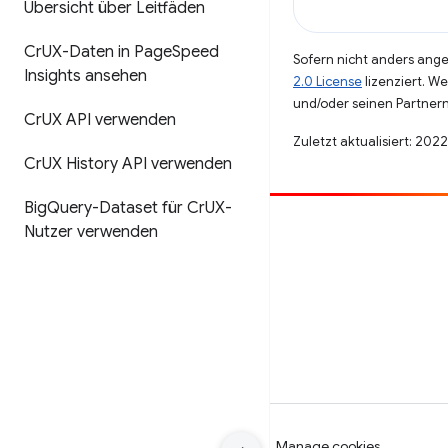
Übersicht über Leitfäden
Cr
UX-Daten in Page
Speed
Sofern nicht anders angeg
Insights ansehen
2.0 License
lizenziert. W
und/oder seinen Partnern
Cr
UX API verwenden
Zuletzt aktualisiert: 202
Cr
UX History API verwenden
Big
Query-Dataset für Cr
UX-
Nutzer verwenden
Beitragen
Fehler melden
Offene Fragen ansehen
Nutzungsbedingungen
Datenschutz
Manage cookies