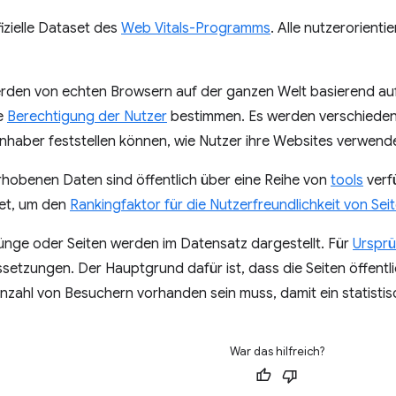
fizielle Dataset des
Web Vitals-Programms
. Alle nutzerorient
den von echten Browsern auf der ganzen Welt basierend a
ie
Berechtigung der Nutzer
bestimmen. Es werden verschiede
nhaber feststellen können, wie Nutzer ihre Websites verwend
rhobenen Daten sind öffentlich über eine Reihe von
tools
verf
et, um den
Rankingfaktor für die Nutzerfreundlichkeit von Sei
rünge oder Seiten werden im Datensatz dargestellt. Für
Urspr
etzungen. Der Hauptgrund dafür ist, dass die Seiten öffentli
zahl von Besuchern vorhanden sein muss, damit ein statistisch
War das hilfreich?