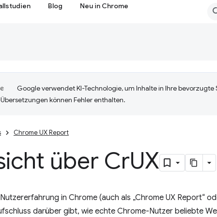
allstudien
Blog
Neu in Chrome
Google verwendet KI-Technologie, um Inhalte in Ihre bevorzugte
-Übersetzungen können Fehler enthalten.
s
Chrome UX Report
icht über Cr
UX
 Nutzererfahrung in Chrome (auch als „Chrome UX Report“ ode
ufschluss darüber gibt, wie echte Chrome-Nutzer beliebte We