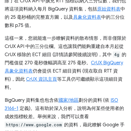
除了在 CrUX API 中擴充 RTT 指標以納入三分位數，我們也
將這項資料納入每月 BigQuery 資料集，包括
原始資料表
中
的 25 毫秒桶的完整直方圖，以及
具象化資料表
中的三分位
數和 p75 值。
這樣一來，您就能進一步瞭解資料的散布情形，而非僅限於
CrUX API 中的三分位欄。這也讓我們能夠重建自本月起從
CrUX 移除的 ECT 細目 (詳情請參閱後續說明)，其中
4g
的
門檻值從 270 毫秒微幅調高至 275 毫秒。
CrUX BigQuery
具象化資料表
仍會提供 ECT 細目資料 (現在取自 RTT 資
料)，因此
CrUX 資訊主頁
等工具仍可繼續顯示這項細目資
料。
BigQuery 資料集也包含依
國家/地區
劃分的資料 (依
ISO
3166-1
定義)。這有助於深入分析，說明為何某些使用者的
成效指標較差。舉例來說，我們可以查看
https://www.google.com
的資料，藉此瞭解 Google 手