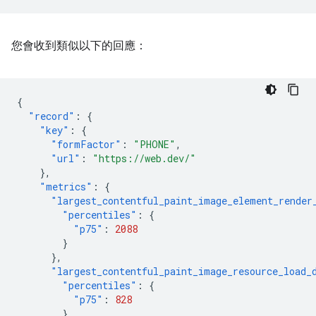
您會收到類似以下的回應：
{
"record"
:
{
"key"
:
{
"formFactor"
:
"PHONE"
,
"url"
:
"https://web.dev/"
},
"metrics"
:
{
"largest_contentful_paint_image_element_render
"percentiles"
:
{
"p75"
:
2088
}
},
"largest_contentful_paint_image_resource_load_
"percentiles"
:
{
"p75"
:
828
}