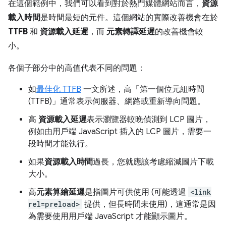
在這個範例中，我們可以看到對於熱門媒體網站而言，
資源
載入時間
是時間最短的元件。這個網站的實際改善機會在於
TTFB
和
資源載入延遲
，而
元素轉譯延遲
的改善機會較
小。
各個子部分中的高值代表不同的問題：
如
最佳化 TTFB
一文所述，高「第一個位元組時間
(TTFB)」
通常表示伺服器、網路或重新導向問題。
高
資源載入延遲
表示瀏覽器較晚偵測到 LCP 圖片，
例如由用戶端 JavaScript 插入的 LCP 圖片，需要一
段時間才能執行。
如果
資源載入時間
過長，您就應該考慮縮減圖片下載
大小。
高
元素算繪延遲
是指圖片可供使用 (可能透過
<link
rel=preload>
提供，但長時間未使用)，這通常是因
為需要使用用戶端 JavaScript 才能顯示圖片。