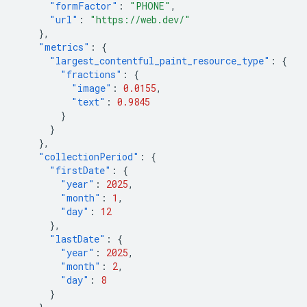
"formFactor"
:
"PHONE"
,
"url"
:
"https://web.dev/"
},
"metrics"
:
{
"largest_contentful_paint_resource_type"
:
{
"fractions"
:
{
"image"
:
0.0155
,
"text"
:
0.9845
}
}
},
"collectionPeriod"
:
{
"firstDate"
:
{
"year"
:
2025
,
"month"
:
1
,
"day"
:
12
},
"lastDate"
:
{
"year"
:
2025
,
"month"
:
2
,
"day"
:
8
}