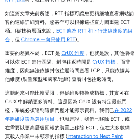
RTT 指標
時，就已將 RTT 從 API 中移除)。
如這篇文章先前所述，RTT 指標可讓您更精細地查看網站訪
客的連線詳細資料。您甚至可以根據這些直方圖重建 ECT
桶。(從技術層面來說，
ECT 應為 RTT 和下行連線速度的組
合
，但
Chrome 一向只使用 RTT
)。
重要的差異在於，ECT 是
CrUX 維度
，也就是說，其他指標
可以依 ECT 進行區隔。封包往返時間是
CrUX 指標
，而非
維度，因此無法依據封包往返時間查看 LCP，只能依據其
他維度 (裝置類型和國家/地區) 查看封包往返時間。
這聽起來可能比較受限，但從維度轉換成指標，其實可在
CrUX 中解鎖更多資料。這是因為 CrUX 設有特定最低門
檻，系統必須達到這個門檻才能顯示資料。我們已
在 2022
年將維度設為選用項目
，也就是說，我們已移除 ECT，或
在需要以更高層級回報的裝置上移除 ECT，但在大多數網
頁載入作業中未顯示的指標 (
Interaction to Next Paint