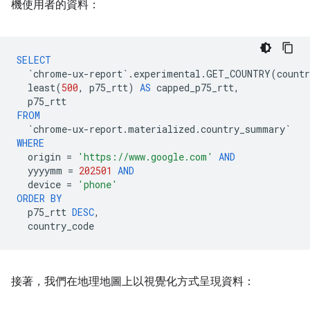
機使用者的資料：
SELECT
`
chrome
-
ux
-
report
`
.
experimental
.
GET_COUNTRY
(
countr
least
(
500
,
p75_rtt
)
AS
capped_p75_rtt
,
p75_rtt
FROM
`
chrome
-
ux
-
report
.
materialized
.
country_summary
`
WHERE
origin
=
'https://www.google.com'
AND
yyyymm
=
202501
AND
device
=
'phone'
ORDER
BY
p75_rtt
DESC
,
country_code
接著，我們在地理地圖上以視覺化方式呈現資料：