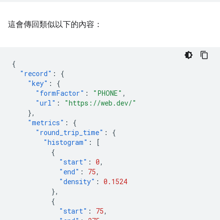
這會傳回類似以下的內容：
{
"record"
:
{
"key"
:
{
"formFactor"
:
"PHONE"
,
"url"
:
"https://web.dev/"
},
"metrics"
:
{
"round_trip_time"
:
{
"histogram"
:
[
{
"start"
:
0
,
"end"
:
75
,
"density"
:
0.1524
},
{
"start"
:
75
,