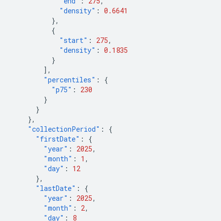
"end"
:
275
,
"density"
:
0.6641
},
{
"start"
:
275
,
"density"
:
0.1835
}
],
"percentiles"
:
{
"p75"
:
230
}
}
},
"collectionPeriod"
:
{
"firstDate"
:
{
"year"
:
2025
,
"month"
:
1
,
"day"
:
12
},
"lastDate"
:
{
"year"
:
2025
,
"month"
:
2
,
"day"
:
8