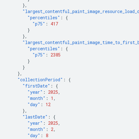
},
"largest_contentful_paint_image_resource_load_
"percentiles"
:
{
"p75"
:
417
}
},
"largest_contentful_paint_image_time_to_first_
"percentiles"
:
{
"p75"
:
2385
}
}
},
"collectionPeriod"
:
{
"firstDate"
:
{
"year"
:
2025
,
"month"
:
1
,
"day"
:
12
},
"lastDate"
:
{
"year"
:
2025
,
"month"
:
2
,
"day"
:
8