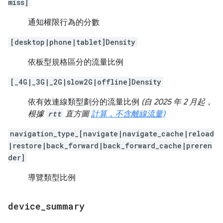
miss]
通知權限行為的分數
[desktop|phone|tablet]Density
依板型規格區分的流量比例
[_4G|_3G|_2G|slow2G|offline]Density
依有效連線類型劃分的流量比例
(自 2025 年 2 月起，
根據
rtt
直方圖
計算，不含離線流量)
navigation_type_[navigate|navigate_cache|reload
|restore|back_forward|back_forward_cache|preren
der]
導覽類型比例
device
_
summary