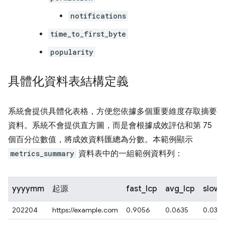
notifications
time_to_first_byte
popularity
具體化資料表結構定義
系統會提供具體化表格，方便您依據多個重要維度存取摘要
資料。系統不會提供直方圖，而是會根據成效評估和第 75
個百分位數值，將成效資料匯總為分數。本範例顯示
metrics_summary
資料表中的一組範例資料列：
yyyymm
起源
fast_lcp
avg_lcp
slow_
202204
https://example.com
0.9056
0.0635
0.0301