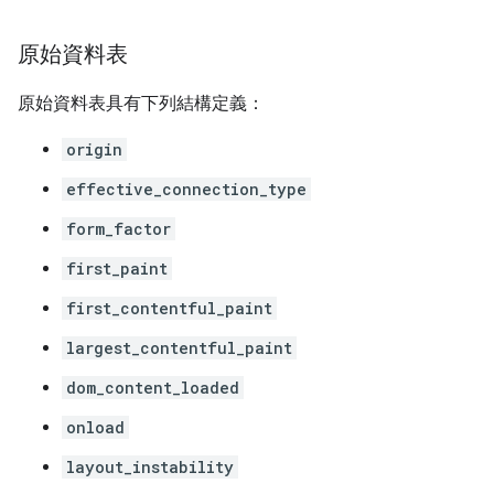
原始資料表
原始資料表具有下列結構定義：
origin
effective_connection_type
form_factor
first_paint
first_contentful_paint
largest_contentful_paint
dom_content_loaded
onload
layout_instability