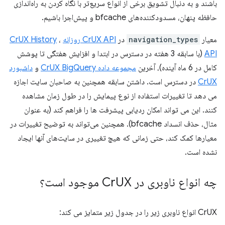
باشند و به دنبال تشویق برخی از انواع سریع‌تر با نگاه کردن به راه‌اندازی
حافظه پنهان، مسدودکننده‌های bfcache و پیش‌اجرا باشیم.
معیار
navigation_types
در
CrUX API روزانه
،
CrUX History
API
(با سابقه 3 هفته در دسترس در ابتدا و افزایش هفتگی تا پوشش
کامل در 6 ماه آینده)، آخرین
مجموعه داده CrUX BigQuery
و
داشبورد
CrUX
در دسترس است. داشتن سابقه همچنین به صاحبان سایت اجازه
می دهد تا تغییرات استفاده از نوع پیمایش را در طول زمان مشاهده
کنند. این می تواند امکان ردیابی پیشرفت ها را فراهم کند (به عنوان
مثال، حذف انسداد bfcache). همچنین می‌تواند به توضیح تغییرات در
معیارها کمک کند، حتی زمانی که هیچ تغییری در سایت‌های آنها ایجاد
نشده است.
چه انواع ناوبری در Cr
UX موجود است؟
CrUX انواع ناوبری زیر را در جدول زیر متمایز می کند: