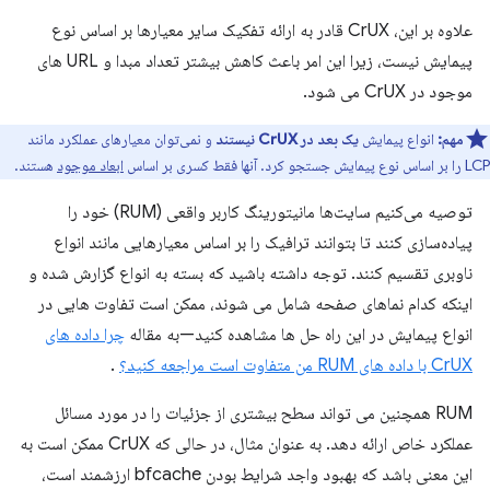
علاوه بر این، CrUX قادر به ارائه تفکیک سایر معیارها بر اساس نوع
پیمایش نیست، زیرا این امر باعث کاهش بیشتر تعداد مبدا و URL های
موجود در CrUX می شود.
مهم:
انواع پیمایش
یک بعد در CrUX نیستند
و نمی‌توان معیارهای عملکرد مانند
LCP را بر اساس نوع پیمایش جستجو کرد. آنها فقط کسری بر اساس
ابعاد موجود
هستند.
توصیه می‌کنیم سایت‌ها مانیتورینگ کاربر واقعی (RUM) خود را
پیاده‌سازی کنند تا بتوانند ترافیک را بر اساس معیارهایی مانند انواع
ناوبری تقسیم کنند. توجه داشته باشید که بسته به انواع گزارش شده و
اینکه کدام نماهای صفحه شامل می شوند، ممکن است تفاوت هایی در
انواع پیمایش در این راه حل ها مشاهده کنید—به مقاله
چرا داده های
CrUX با داده های RUM من متفاوت است مراجعه کنید؟
.
RUM همچنین می تواند سطح بیشتری از جزئیات را در مورد مسائل
عملکرد خاص ارائه دهد. به عنوان مثال، در حالی که CrUX ممکن است به
این معنی باشد که بهبود واجد شرایط بودن bfcache ارزشمند است،