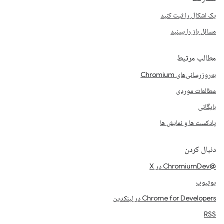
یک اشکال را ثبت کنید
مسائل باز را ببینید
مطالب مرتبط
به‌روزرسانی‌های Chromium
مطالعات موردی
بایگانی
پادکست ها و نمایش ها
دنبال کردن
@ChromiumDev در X
یوتیوب
Chrome for Developers در لینکدین
RSS