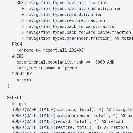
    SUM(navigation_types.navigate.fraction

      + navigation_types.navigate_cache.fraction

      + navigation_types.reload.fraction

      + navigation_types.restore.fraction

      + navigation_types.back_forward.fraction

      + navigation_types.back_forward_cache.fraction

      + navigation_types.prerender.fraction) AS total
  FROM

    `chrome-ux-report.all.202403`

  WHERE

    experimental.popularity.rank <= 10000 AND

    form_factor.name = 'phone'

  GROUP BY

    origin

)

SELECT

  origin,

  ROUND(SAFE_DIVIDE(navigate, total), 4) AS navigate,
  ROUND(SAFE_DIVIDE(navigate_cache, total), 4) AS nav
  ROUND(SAFE_DIVIDE(reload, total), 4) AS reload,

  ROUND(SAFE_DIVIDE(restore, total), 4) AS restore,
