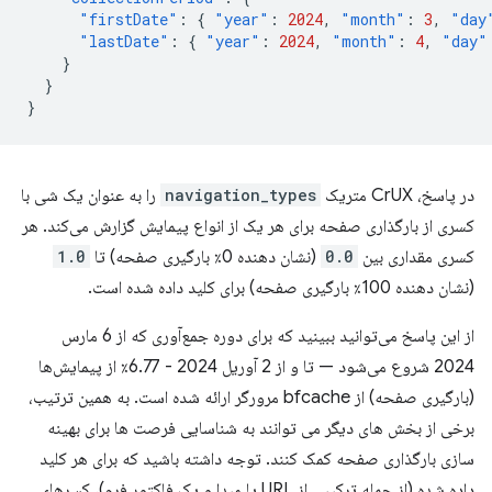
"firstDate"
:
{
"year"
:
2024
,
"month"
:
3
,
"day
"lastDate"
:
{
"year"
:
2024
,
"month"
:
4
,
"day"
}
}
}
در پاسخ، CrUX متریک
navigation_types
را به عنوان یک شی با
کسری از بارگذاری صفحه برای هر یک از انواع پیمایش گزارش می‌کند. هر
کسری مقداری بین
0.0
(نشان دهنده 0٪ بارگیری صفحه) تا
1.0
(نشان دهنده 100٪ بارگیری صفحه) برای کلید داده شده است.
از این پاسخ می‌توانید ببینید که برای دوره جمع‌آوری که از 6 مارس
2024 شروع می‌شود — تا و از 2 آوریل 2024 - 6.77٪ از پیمایش‌ها
(بارگیری صفحه) از bfcache مرورگر ارائه شده است. به همین ترتیب،
برخی از بخش های دیگر می توانند به شناسایی فرصت ها برای بهینه
سازی بارگذاری صفحه کمک کنند. توجه داشته باشید که برای هر کلید
داده شده (از جمله ترکیبی از URL یا مبدا و یک فاکتور فرم)، کسرهای