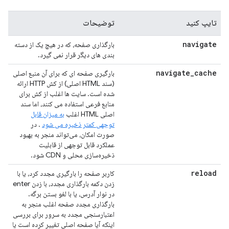
تایپ کنید
توضیحات
navigate
بارگذاری صفحه، که در هیچ یک از دسته
بندی های دیگر قرار نمی گیرد.
navigate
_
cache
بارگیری صفحه ای که برای آن منبع اصلی
(سند HTML اصلی) از کش HTTP ارائه
شده است. سایت ها اغلب از کش برای
منابع فرعی استفاده می کنند، اما سند
اصلی HTML اغلب
به میزان قابل
توجهی کمتر ذخیره می شود
. در
صورت امکان، می‌تواند منجر به بهبود
عملکرد قابل توجهی از قابلیت
ذخیره‌سازی محلی و CDN شود.
reload
کاربر صفحه را بارگیری مجدد کرد، یا با
زدن دکمه بارگذاری مجدد، با زدن enter
در نوار آدرس، یا با لغو بستن برگه.
بارگذاری مجدد صفحه اغلب منجر به
اعتبارسنجی مجدد به سرور برای بررسی
اینکه آیا صفحه اصلی تغییر کرده است یا