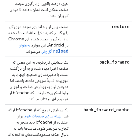
خیر. درصد بالایی از بارگیری مجدد
صفحه ممکن است نشان دهنده ناامیدی
کاربران باشد.
restore
صفحه پس از راه اندازی مجدد مرورگر،
یا برگه ای که به دلایل حافظه حذف شده
بود، بارگیری مجدد شد. برای Chrome
در Android، این موارد
به‌عنوان
reload
گزارش
می‌شوند.
back
_
forward
یک پیمایش تاریخچه، به این معنی که
صفحه اخیرا دیده شده و به آن بازگشته
است. با ذخیره‌سازی صحیح، اینها باید
تجربیات نسبتاً سریعی داشته باشند، اما
همچنان نیاز به پردازش صفحه و اجرای
جاوا اسکریپت دارند - که bfcache از
هر دوی آنها اجتناب می‌کند.
back
_
forward
_
cache
یک پیمایش تاریخ که از bfcache ارائه
شد.
بهینه سازی صفحات خود
برای
استفاده از bfcache باید منجر به
تجارب سریعتر شود. سایت‌ها باید به
دنبال حذف مسدودکننده‌های bfcache