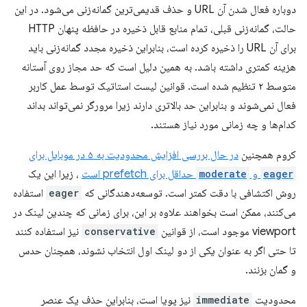
دوباره فعال شدن آن URL و حذف قدیمی‌ترین گمانه‌زنی می‌شود. در این
حالت، گمانه‌زنی قبلی، تمام منابع قابل ذخیره در حافظه پنهان HTTP
برای آن URL را ذخیره کرده است، بنابراین ذخیره مجدد گمانه‌زنی باید
هزینه کمتری داشته باشد. به همین دلیل است که حد مجاز روی آستانه
متوسط ​​۲ تنظیم شده است. قوانین لیست استاتیک توسط عمل کاربر
فعال نمی‌شوند و بنابراین حد بالاتری دارند زیرا مرورگر نمی‌تواند بداند
کدام‌ها و چه زمانی مورد نیاز هستند.
کروم همچنین
در حال بررسی افزایش محدودیت به ۵ در موبایل برای
eager
و
moderate
حداقل برای prefetch است
، زیرا این یک
روش اکتشافی با دقت کمتر است. توسعه‌دهندگانی که
eager
استفاده
می‌کنند، ممکن است بخواهند علاوه بر این، برای زمانی که چندین لینک در
viewport موجود است، از قوانین
conservative
نیز استفاده کنند
تا حتی اگر به عنوان یکی از دو لینک اول انتخاب نشوند، همچنان حدس
و گمان بزنند.
محدودیت
immediate
نیز پویا است، بنابراین حذف یک عنصر