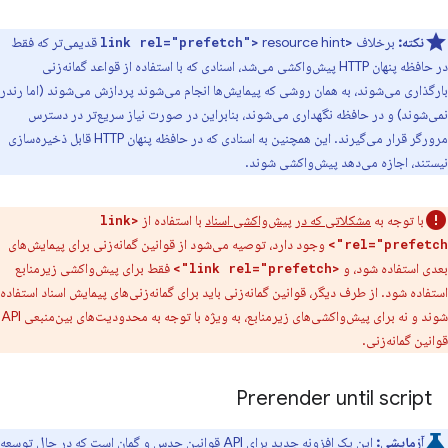
نکته:
برخلاف
resource hint قدیمی‌تر که فقط
<link rel="prefetch">
در حافظه پنهان HTTP پیش‌واکشی می‌شد، اسنادی که با استفاده از قواعد گمانه‌زنی
بارگذاری می‌شوند، به همان روشی که پیمایش‌ها انجام می‌شوند پردازش می‌شوند (اما رندر
نمی‌شوند) و در حافظه نگهداری می‌شوند، بنابراین در صورت نیاز سریع‌تر در دسترس
مرورگر قرار می‌گیرند. این همچنین به اسنادی که در حافظه پنهان HTTP قابل ذخیره‌سازی
نیستند، اجازه می‌دهد پیش‌واکشی شوند.
با توجه به
مشکلاتی که در پیش‌واکشی اسناد
با استفاده از
<link
وجود دارد، توصیه می‌شود از قوانین گمانه‌زنی برای پیمایش‌های
rel="prefetch">
بعدی استفاده شود، و
فقط برای پیش‌واکشی زیرمنابع
<link rel="prefetch">
استفاده شود. از طرف دیگر، قوانین گمانه‌زنی باید برای گمانه‌زنی‌های پیمایش اسناد استفاده
شوند و نه برای پیش‌واکشی‌های زیرمنابع، به ویژه با توجه به محدودیت‌های بین‌منبعی API
قوانین گمانه‌زنی.
Prerender until script
آزمایشی:
این یک افزونه جدید برای API قوانین حدس و گمان است که در حال توسعه