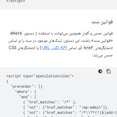
قوانین سند
قوانین حدس و گمان همچنین می‌توانند با استفاده از دستور
where
«قوانین سند» باشند. این دستور، لینک‌های موجود در سند را بر اساس
انتخابگرهای
href
(بر اساس
API الگوی URL
) یا انتخابگرهای CSS
حدس می‌زند:
<script type="speculationrules">

{

  "prerender": [{

    "where": {

      "and": [

        { "href_matches": "/*" },

        { "not": {"href_matches": "/wp-admin"}},

        { "not": {"href_matches": "/*\\?*(^|&)add-to