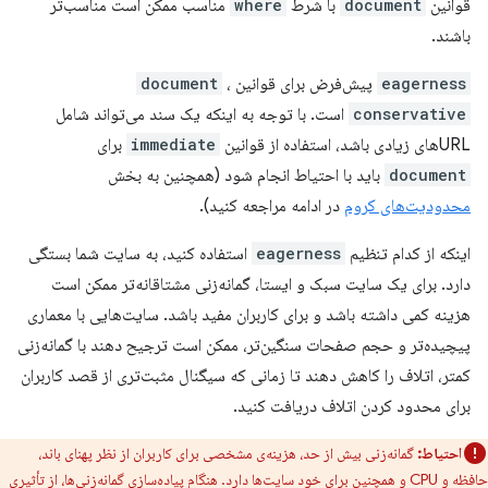
قوانین
document
با شرط
where
مناسب ممکن است مناسب‌تر
باشند.
eagerness
پیش‌فرض برای قوانین
،
document
conservative
است. با توجه به اینکه یک سند می‌تواند شامل
URLهای زیادی باشد، استفاده از قوانین
immediate
برای
document
باید با احتیاط انجام شود (همچنین به بخش
محدودیت‌های کروم
در ادامه مراجعه کنید).
اینکه از کدام تنظیم
eagerness
استفاده کنید، به سایت شما بستگی
دارد. برای یک سایت سبک و ایستا، گمانه‌زنی مشتاقانه‌تر ممکن است
هزینه کمی داشته باشد و برای کاربران مفید باشد. سایت‌هایی با معماری
پیچیده‌تر و حجم صفحات سنگین‌تر، ممکن است ترجیح دهند با گمانه‌زنی
کمتر، اتلاف را کاهش دهند تا زمانی که سیگنال مثبت‌تری از قصد کاربران
برای محدود کردن اتلاف دریافت کنید.
احتیاط:
گمانه‌زنی بیش از حد، هزینه‌ی مشخصی برای کاربران از نظر پهنای باند،
حافظه و CPU و همچنین برای خود سایت‌ها دارد. هنگام پیاده‌سازی گمانه‌زنی‌ها، از تأثیری