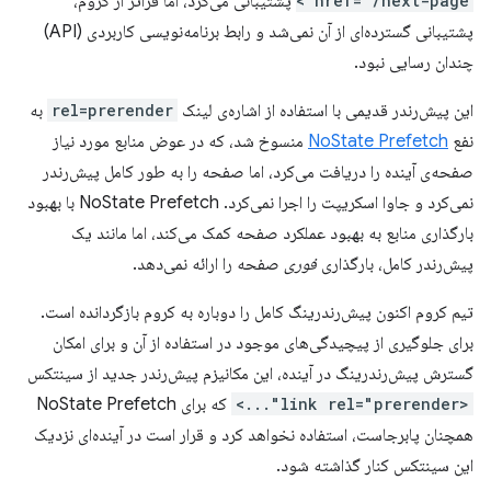
href="/next-page">
پشتیبانی می‌کرد، اما فراتر از کروم،
پشتیبانی گسترده‌ای از آن نمی‌شد و رابط برنامه‌نویسی کاربردی (API)
چندان رسایی نبود.
این پیش‌رندر قدیمی با استفاده از اشاره‌ی لینک
rel=prerender
به
نفع
NoState Prefetch
منسوخ شد، که در عوض منابع مورد نیاز
صفحه‌ی آینده را دریافت می‌کرد، اما صفحه را به طور کامل پیش‌رندر
نمی‌کرد و جاوا اسکریپت را اجرا نمی‌کرد. NoState Prefetch با بهبود
بارگذاری منابع به بهبود عملکرد صفحه کمک می‌کند، اما مانند یک
پیش‌رندر کامل، بارگذاری
فوری
صفحه را ارائه نمی‌دهد.
تیم کروم اکنون پیش‌رندرینگ کامل را دوباره به کروم بازگردانده است.
برای جلوگیری از پیچیدگی‌های موجود در استفاده از آن و برای امکان
گسترش پیش‌رندرینگ در آینده، این مکانیزم پیش‌رندر جدید از سینتکس
<link rel="prerender"...>
که برای NoState Prefetch
همچنان پابرجاست، استفاده نخواهد کرد و قرار است در آینده‌ای نزدیک
این سینتکس کنار گذاشته شود.