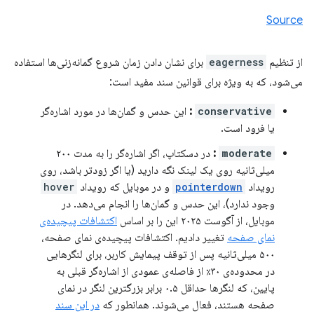
Source
از تنظیم
eagerness
برای نشان دادن زمان شروع گمانه‌زنی‌ها استفاده
می‌شود، که به ویژه برای قوانین سند مفید است:
conservative
:
این حدس و گمان‌ها در مورد اشاره‌گر
یا فرود است.
moderate
:
در دسکتاپ، اگر اشاره‌گر را به مدت ۲۰۰
میلی‌ثانیه روی یک لینک نگه دارید (یا اگر زودتر باشد، روی
رویداد
pointerdown
و در موبایل که رویداد
hover
وجود ندارد)، این حدس و گمان‌ها را انجام می‌دهد. در
موبایل، از آگوست ۲۰۲۵ این را بر اساس
اکتشافات پیچیده‌ی
نمای صفحه
تغییر دادیم. اکتشافات پیچیده‌ی نمای صفحه،
۵۰۰ میلی‌ثانیه پس از توقف پیمایش کاربر، برای لنگرهایی
در محدوده‌ی ۳۰٪ از فاصله‌ی عمودی از اشاره‌گر قبلی به
پایین، که لنگرها حداقل ۰.۵ برابر بزرگترین لنگر در نمای
صفحه هستند، فعال می‌شوند. همانطور که
در این سند