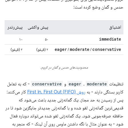
حدس و گمان وضع کرده است:
اشتیاق
پیش واکشی
پیش‌رندر
immediate
۱۰
۵۰
eager
moderate
conservative
/
/
۲ (فیفو)
۲ (فیفو)
محدودیت‌های حدس و گمان در کروم.
تنظیمات
moderate
،
eager
و
conservative
- که به تعامل
کاربر بستگی دارند - به
روش First In، First Out (FIFO)
کار می‌کنند:
پس از رسیدن به حد مجاز، یک گمانه‌زنی جدید باعث می‌شود که
قدیمی‌ترین گمانه‌زنی لغو شده و با گمانه‌زنی جدیدتر جایگزین شود تا در
حافظه صرفه‌جویی شود. یک گمانه‌زنی لغو شده می‌تواند دوباره فعال
شود - به عنوان مثال با نگه داشتن ماوس روی آن لینک - که منجر به