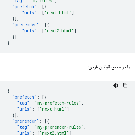
"tag"
:
"my-rules"
,
"prefetch"
:
[{
"urls"
:
[
"next.html"
]
}],
"prerender"
:
[{
"urls"
:
[
"next2.html"
]
}]
}
یا در سطح قوانین فردی:
{
"prefetch"
:
[{
"tag"
:
"my-prefetch-rules"
,
"urls"
:
[
"next.html"
]
}],
"prerender"
:
[{
"tag"
:
"my-prerender-rules"
,
"urls"
:
[
"next2.html"
]