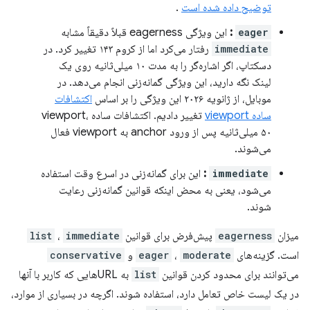
توضیح داده شده است
.
eager
:
این ویژگی eagerness قبلاً دقیقاً مشابه
immediate
رفتار می‌کرد اما از کروم ۱۴۳ تغییر کرد. در
دسکتاپ، اگر اشاره‌گر را به مدت ۱۰ میلی‌ثانیه روی یک
لینک نگه دارید، این ویژگی گمانه‌زنی انجام می‌دهد. در
موبایل، از ژانویه ۲۰۲۶ این ویژگی را بر اساس
اکتشافات
ساده viewport
تغییر دادیم. اکتشافات ساده viewport،
۵۰ میلی‌ثانیه پس از ورود anchor به viewport فعال
می‌شوند.
immediate
:
این برای گمانه‌زنی در اسرع وقت استفاده
می‌شود، یعنی به محض اینکه قوانین گمانه‌زنی رعایت
شوند.
میزان
eagerness
پیش‌فرض برای قوانین
immediate
،
list
است. گزینه‌های
moderate
،
eager
و
conservative
می‌توانند برای محدود کردن قوانین
list
به URLهایی که کاربر با آنها
در یک لیست خاص تعامل دارد، استفاده شوند. اگرچه در بسیاری از موارد،