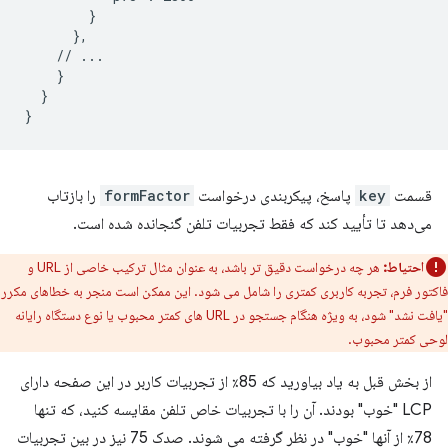
        }

      },

    // ...

    }

  }

قسمت
key
پاسخ، پیکربندی درخواست
formFactor
را بازتاب
می‌دهد تا تأیید کند که فقط تجربیات تلفن گنجانده شده است.
احتیاط:
هر چه درخواست دقیق تر باشد، به عنوان مثال ترکیب خاصی از URL و
فاکتور فرم، تجربه کاربری کمتری را شامل می شود. این ممکن است منجر به خطاهای مکرر
"یافت نشد" شود، به ویژه هنگام جستجو در URL های کمتر محبوب یا نوع دستگاه رایانه
لوحی کمتر محبوب.
از بخش قبل به یاد بیاورید که 85٪ از تجربیات کاربر در این صفحه دارای
LCP "خوب" بودند. آن را با تجربیات خاص تلفن مقایسه کنید، که تنها
78٪ از آنها "خوب" در نظر گرفته می شوند. صدک 75 نیز در بین تجربیات