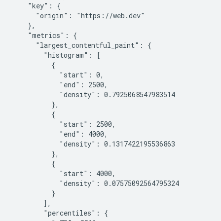
    "key": {

      "origin": "https://web.dev"

    },

    "metrics": {

      "largest_contentful_paint": {

        "histogram": [

          {

            "start": 0,

            "end": 2500,

            "density": 0.7925068547983514

          },

          {

            "start": 2500,

            "end": 4000,

            "density": 0.1317422195536863

          },

          {

            "start": 4000,

            "density": 0.07575092564795324

          }

        ],

        "percentiles": {
