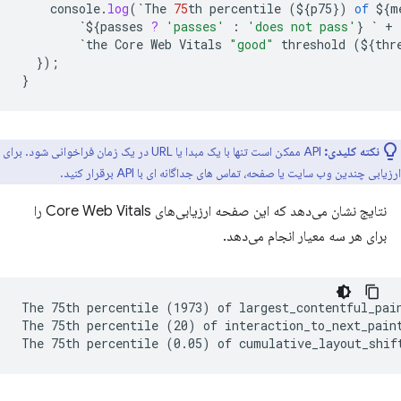
console
.
log
(
`
The
75
th
percentile
(
${
p75
}
)
of
${
m
`${
passes
?
'passes'
:
'does not pass'
}
`
+
`
the
Core
Web
Vitals
"good"
threshold
(
${
thr
}
);
}
نکته کلیدی:
API ممکن است تنها با یک مبدا یا URL در یک زمان فراخوانی شود. برای
ارزیابی چندین وب سایت یا صفحه، تماس های جداگانه ای با API برقرار کنید.
نتایج نشان می‌دهد که این صفحه ارزیابی‌های Core Web Vitals را
برای هر سه معیار انجام می‌دهد.
The 75th percentile (1973) of largest_contentful_pain
The 75th percentile (20) of interaction_to_next_paint