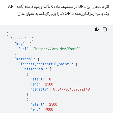
اگر داده‌های این URL در مجموعه داده CrUX وجود داشته باشد، API
یک پاسخ رمزگذاری‌شده با JSON را برمی‌گرداند. به عنوان مثال
{
"record"
:
{
"key"
:
{
"url"
:
"https://web.dev/fast/"
},
"metrics"
:
{
"largest_contentful_paint"
:
{
"histogram"
:
[
{
"start"
:
0
,
"end"
:
2500
,
"density"
:
0.8477304539092148
},
{
"start"
:
2500
,
"end"
:
4000
,