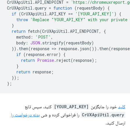
CrUXApiUtil
.
API_ENDPOINT
=
`https://chromeuxreport.g
CrUXApiUtil
.
query
=
function
(
requestBody
)
{
if
(
CrUXApiUtil
.
API_KEY
==
'[YOUR_API_KEY]'
)
{
throw
'Replace "YOUR_API_KEY" with your private 
}
return
fetch
(
CrUXApiUtil
.
API_ENDPOINT
,
{
method
:
'POST'
,
body
:
JSON
.
stringify
(
requestBody
)
}).
then
(
response
=
>
response
.
json
()).
then
(
response
if
(
response
.
error
)
{
return
Promise
.
reject
(
response
);
}
return
response
;
});
};
کلید
خود را جایگزین
[YOUR_API_KEY]
کنید. سپس تابع
CrUXApiUtil.query
را فراخوانی کرده و شی
بدنه درخواست را
ارسال کنید.