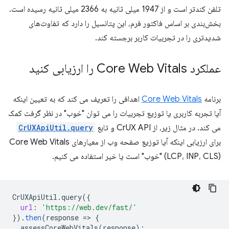
تلفن کندتر است و از 1947 میلی ثانیه به 2366 میلی ثانیه رسیده است.
بخش‌بندی بر اساس فاکتور فرم، این پتانسیل را دارد که تفاوت‌های
شدیدتری را در تجربیات کاربر برجسته کند.
عملکرد Core Web Vitals را ارزیابی کنید
برنامه
Core Web Vitals
اهدافی را تعریف می کند که به تعیین اینکه
آیا تجربه کاربری یا توزیع تجربیات را می توان "خوب" در نظر گرفت کمک
می کند. در مثال زیر، از CrUX API و تابع
CrUXApiUtil.query
برای ارزیابی اینکه آیا توزیع صفحه وب از معیارهای Core Web Vitals
(LCP، INP، CLS) "خوب" است یا خیر استفاده می کنیم.
CrUXApiUtil
.
query
(
{
url
:
'https://web.dev/fast/'
}
).
then
(
response
=
>
{
assessCoreWebVitals
(
response
);