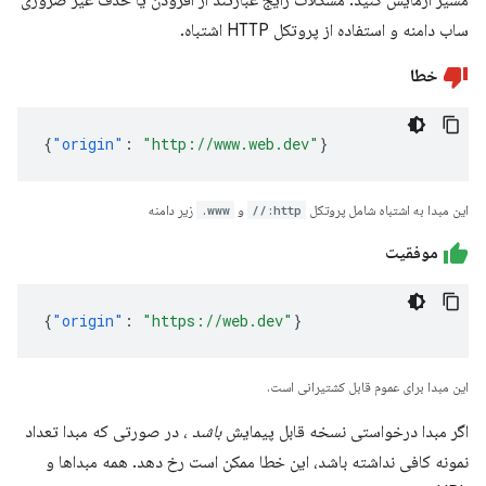
مسیر آزمایش کنید. مشکلات رایج عبارتند از افزودن یا حذف غیر ضروری
ساب دامنه و استفاده از پروتکل HTTP اشتباه.
خطا
{
"origin"
:
"http://www.web.dev"
}
این مبدا به اشتباه شامل پروتکل
http://
و
www.
زیر دامنه
موفقیت
{
"origin"
:
"https://web.dev"
}
این مبدا برای عموم قابل کشتیرانی است.
اگر مبدا درخواستی نسخه قابل پیمایش
باشد
، در صورتی که مبدا تعداد
نمونه کافی نداشته باشد، این خطا ممکن است رخ دهد. همه مبداها و