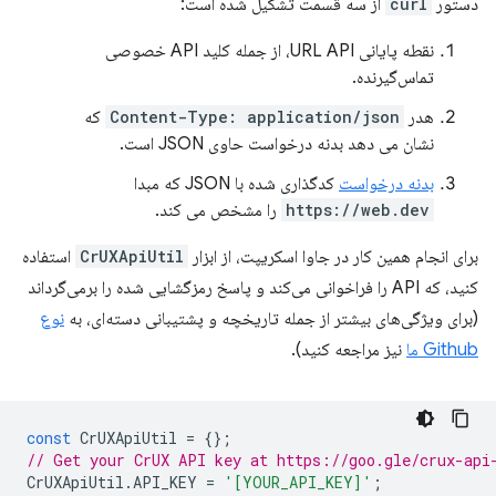
دستور
curl
از سه قسمت تشکیل شده است:
نقطه پایانی URL API، از جمله کلید API خصوصی
تماس‌گیرنده.
هدر
Content-Type: application/json
که
نشان می دهد بدنه درخواست حاوی JSON است.
بدنه درخواست
کدگذاری شده با JSON که مبدا
https://web.dev
را مشخص می کند.
برای انجام همین کار در جاوا اسکریپت، از ابزار
CrUXApiUtil
استفاده
کنید، که API را فراخوانی می‌کند و پاسخ رمزگشایی شده را برمی‌گرداند
(برای ویژگی‌های بیشتر از جمله تاریخچه و پشتیبانی دسته‌ای، به
نوع
Github ما
نیز مراجعه کنید).
const
CrUXApiUtil
=
{};
// Get your CrUX API key at https://goo.gle/crux-api
CrUXApiUtil
.
API_KEY
=
'[YOUR_API_KEY]'
;