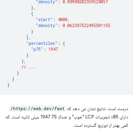
"density"
:
0.08988202359528057
},
{
"start"
:
4000
,
"density"
:
0.062387522495501155
}
],
"percentiles"
:
{
"p75"
:
1947
}
},
// ...
}
}
}
درست است، نتایج نشان می دهد که
https://web.dev/fast/
دارای 85٪ تجربیات LCP "خوب" و صدک 75 1947 میلی ثانیه است، که
کمی بهتر از توزیع گسترده است.