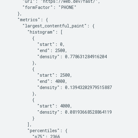
      "url": "https://web.dev/fast/",

      "formFactor": "PHONE"

    },

    "metrics": {

      "largest_contentful_paint": {

        "histogram": [

          {

            "start": 0,

            "end": 2500,

            "density": 0.778631284916204

          },

          {

            "start": 2500,

            "end": 4000,

            "density": 0.13943202979515887

          },

          {

            "start": 4000,

            "density": 0.08193668528864119

          }

        ],

        "percentiles": {

          "p75": 2366
