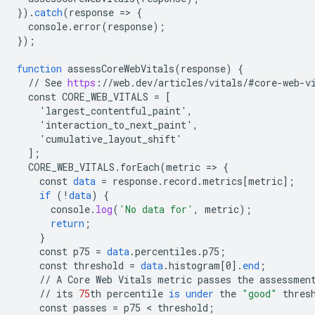
}
).
catch
(
response
=
>
{
console
.
error
(
response
);
}
);
function
assessCoreWebVitals
(
response
)
{
//
See
https
:
//
web
.
dev
/
articles
/
vitals
/
#core
-
web
-
v
const
CORE_WEB_VITALS
=
[
    'largest_contentful_paint',
    'interaction_to_next_paint',
    'cumulative_layout_shift'
]
;
CORE_WEB_VITALS
.
forEach
(
metric
=
>
{
const
data
=
response
.
record
.
metrics
[
metric
]
;
if
(
!
data
)
{
console
.
log
(
'No data for'
,
metric
);
return
;
}
const
p75
=
data
.
percentiles
.
p75
;
const
threshold
=
data
.
histogram
[
0
]
.
end
;
//
A
Core
Web
Vitals
metric
passes
the
assessmen
//
its
75
th
percentile
is
under
the
"good"
thres
const
passes
=
p75
 < 
threshold
;