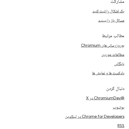
مشارکت
یک اشکال را ثبت کنید
مسائل باز را ببینید
مطالب مرتبط
به‌روزرسانی‌های Chromium
مطالعات موردی
بایگانی
پادکست ها و نمایش ها
دنبال کردن
@ChromiumDev در X
یوتیوب
Chrome for Developers در لینکدین
RSS