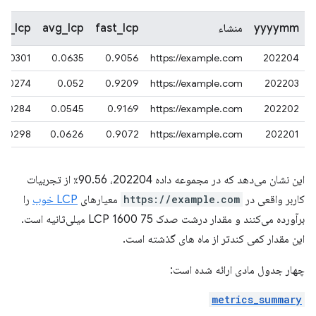
yyyymm
منشاء
fast_lcp
avg_lcp
ow_lcp
0.0301
0.0635
0.9056
https://example.com
202204
0.0274
0.052
0.9209
https://example.com
202203
0.0284
0.0545
0.9169
https://example.com
202202
0.0298
0.0626
0.9072
https://example.com
202201
این نشان می‌دهد که در مجموعه داده 202204، 90.56٪ از تجربیات
کاربر واقعی در
https://example.com
معیارهای
LCP خوب
را
برآورده می‌کنند و مقدار درشت صدک 75 LCP 1600 میلی‌ثانیه است.
این مقدار کمی کندتر از ماه های گذشته است.
چهار جدول مادی ارائه شده است:
metrics_summary