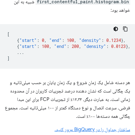
first_contentful_paint.histogram.bin
شبیه به این
خواهد بود:
[
{
"start"
:
0
,
"end"
:
100
,
"density"
:
0.1234
},
{
"start"
:
100
,
"end"
:
200
,
"density"
:
0.0123
},
...
]
هر دسته شامل یک زمان شروع و یک زمان پایان بر حسب میلی‌ثانیه و
یک چگالی است که نشان دهنده درصد تجربیات کاربران در آن محدوده
زمانی است. به عبارت دیگر، ۱۲.۳۴٪ از تجربیات FCP برای این مبدا
فرضی، سرعت اتصال و نوع دستگاه کمتر از ۱۰۰ میلی‌ثانیه است. مجموع
چگالی همه دسته‌ها ۱۰۰٪ است.
ساختار جداول را در BigQuery مرور کنید.