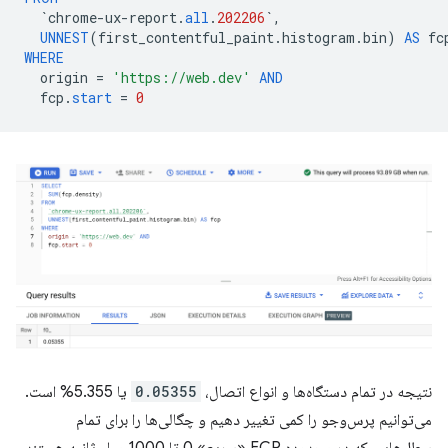
`
chrome
-
ux
-
report
.
all
.
202206
`
,
UNNEST
(
first_contentful_paint
.
histogram
.
bin
)
AS
fc
WHERE
origin
=
'https://web.dev'
AND
fcp
.
start
=
0
نتیجه در تمام دستگاه‌ها و انواع اتصال،
0.05355
یا 5.355% است.
می‌توانیم پرس‌وجو را کمی تغییر دهیم و چگالی‌ها را برای تمام