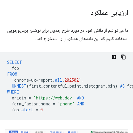
ارزیابی عملکرد
ما می‌توانیم از دانش خود در مورد طرح جدول برای نوشتن پرس‌وجویی
استفاده کنیم که این داده‌های عملکردی را استخراج کند.
SELECT
fcp
FROM
`
chrome
-
ux
-
report
.
all
.
202502
`
,
UNNEST
(
first_contentful_paint
.
histogram
.
bin
)
AS
fc
WHERE
origin
=
'https://web.dev'
AND
form_factor
.
name
=
'phone'
AND
fcp
.
start
=
0