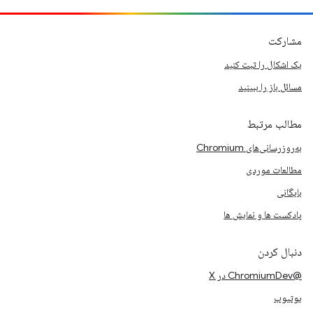
مشارکت
یک اشکال را ثبت کنید
مسائل باز را ببینید
مطالب مرتبط
به‌روزرسانی‌های Chromium
مطالعات موردی
بایگانی
پادکست ها و نمایش ها
دنبال کردن
@ChromiumDev در X
یوتیوب