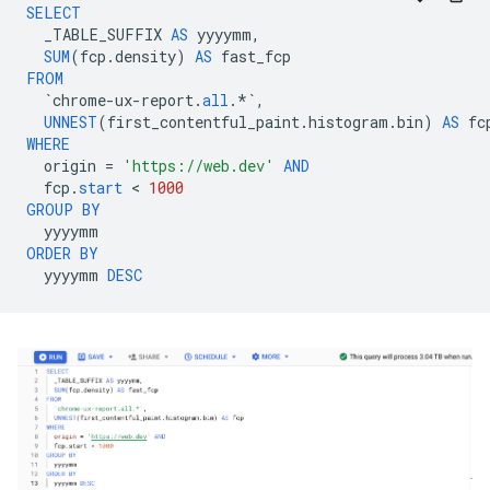
SELECT
_TABLE_SUFFIX
AS
yyyymm
,
SUM
(
fcp
.
density
)
AS
fast_fcp
FROM
`
chrome
-
ux
-
report
.
all
.
*`
,
UNNEST
(
first_contentful_paint
.
histogram
.
bin
)
AS
fc
WHERE
origin
=
'https://web.dev'
AND
fcp
.
start
 < 
1000
GROUP
BY
yyyymm
ORDER
BY
yyyymm
DESC