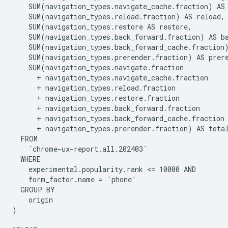
    SUM(navigation_types.navigate_cache.fraction) AS 
    SUM(navigation_types.reload.fraction) AS reload,

    SUM(navigation_types.restore AS restore,

    SUM(navigation_types.back_forward.fraction) AS ba
    SUM(navigation_types.back_forward_cache.fraction)
    SUM(navigation_types.prerender.fraction) AS prere
    SUM(navigation_types.navigate.fraction

      + navigation_types.navigate_cache.fraction

      + navigation_types.reload.fraction

      + navigation_types.restore.fraction

      + navigation_types.back_forward.fraction

      + navigation_types.back_forward_cache.fraction

      + navigation_types.prerender.fraction) AS total
  FROM

    `chrome-ux-report.all.202403`

  WHERE

    experimental.popularity.rank <= 10000 AND

    form_factor.name = 'phone'

  GROUP BY

    origin

)
