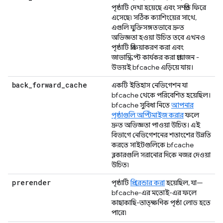
পৃষ্ঠাটি দেখা হয়েছে এবং সম্প্রতি ফিরে
এসেছে৷ সঠিক ক্যাশিংয়ের সাথে,
এগুলি যুক্তিসঙ্গতভাবে দ্রুত
অভিজ্ঞতা হওয়া উচিত তবে এখনও
পৃষ্ঠাটি প্রক্রিয়াকরণ করা এবং
জাভাস্ক্রিপ্ট কার্যকর করা প্রয়োজন -
উভয়ই bfcache এড়িয়ে যায়।
back
_
forward
_
cache
একটি ইতিহাস নেভিগেশন যা
bfcache থেকে পরিবেশিত হয়েছিল।
bfcache সুবিধা নিতে
আপনার
পৃষ্ঠাগুলি অপ্টিমাইজ করার
ফলে
দ্রুত অভিজ্ঞতা পাওয়া উচিত। এই
বিভাগে নেভিগেশনের শতাংশের উন্নতি
করতে সাইটগুলিকে bfcache
ব্লকারগুলি সরানোর দিকে নজর দেওয়া
উচিত৷
prerender
পৃষ্ঠাটি
প্রি-রেন্ডার করা
হয়েছিল, যা—
bfcache-এর মতোই-এর ফলে
কাছাকাছি-তাত্ক্ষণিক পৃষ্ঠা লোড হতে
পারে৷