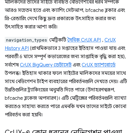
মালিকদের তাদের সাইটে ব্যবহৃত নেভিগেশনের ধরন সম্পর্কে
আরও সচেতন হতে এবং ক্যাশিং সেটআপ, bfcache ব্লকার এবং
প্রি-রেন্ডারিং দেখে কিছু দ্রুত প্রকারকে উৎসাহিত করার জন্য
উৎসাহিত করার আশা করি।
navigation_types
মেট্রিকটি
দৈনিক CrUX API
,
CrUX
History API
(প্রাথমিকভাবে 3 সপ্তাহের ইতিহাস পাওয়া যায় এবং
পরবর্তী 6 মাসে সম্পূর্ণ কভারেজের জন্য সাপ্তাহিক বৃদ্ধি করা হয়),
সর্বশেষ
CrUX BigQuery ডেটাসেট
এবং
CrUX ড্যাশবোর্ডে
উপলব্ধ। ইতিহাস থাকার ফলে সাইটের মালিকদের সময়ের সাথে
সাথে নেভিগেশন টাইপ ব্যবহারের পরিবর্তনগুলি দেখতে দেয়। এটি
উন্নতিগুলির ট্র্যাকিংয়ের অনুমতি দিতে পারে (উদাহরণস্বরূপ,
bfcache ব্লকেজ অপসারণ)। এটি মেট্রিক্সের পরিবর্তনগুলি ব্যাখ্যা
করতেও সাহায্য করতে পারে এমনকি যখন তাদের সাইটে কোনো
পরিবর্তন করা হয়নি।
Cr
UX-এ কোন ধরনের নেভিগেশন পাওয়া