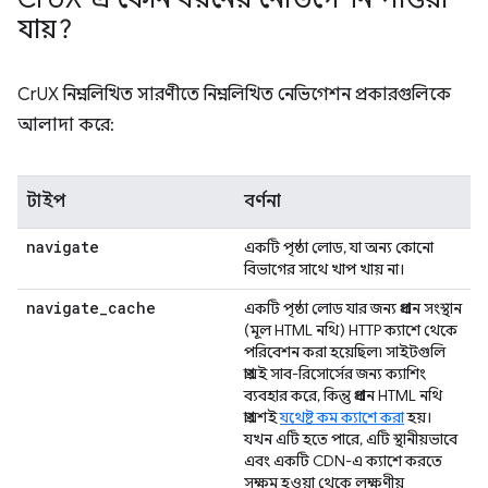
যায়?
CrUX নিম্নলিখিত সারণীতে নিম্নলিখিত নেভিগেশন প্রকারগুলিকে
আলাদা করে:
টাইপ
বর্ণনা
navigate
একটি পৃষ্ঠা লোড, যা অন্য কোনো
বিভাগের সাথে খাপ খায় না।
navigate
_
cache
একটি পৃষ্ঠা লোড যার জন্য প্রধান সংস্থান
(মূল HTML নথি) HTTP ক্যাশে থেকে
পরিবেশন করা হয়েছিল৷ সাইটগুলি
প্রায়ই সাব-রিসোর্সের জন্য ক্যাশিং
ব্যবহার করে, কিন্তু প্রধান HTML নথি
প্রায়শই
যথেষ্ট কম ক্যাশে করা
হয়।
যখন এটি হতে পারে, এটি স্থানীয়ভাবে
এবং একটি CDN-এ ক্যাশে করতে
সক্ষম হওয়া থেকে লক্ষণীয়