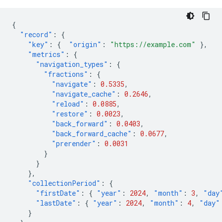
{
"record"
:
{
"key"
:
{
"origin"
:
"https://example.com"
},
"metrics"
:
{
"navigation_types"
:
{
"fractions"
:
{
"navigate"
:
0.5335
,
"navigate_cache"
:
0.2646
,
"reload"
:
0.0885
,
"restore"
:
0.0023
,
"back_forward"
:
0.0403
,
"back_forward_cache"
:
0.0677
,
"prerender"
:
0.0031
}
}
},
"collectionPeriod"
:
{
"firstDate"
:
{
"year"
:
2024
,
"month"
:
3
,
"day
"lastDate"
:
{
"year"
:
2024
,
"month"
:
4
,
"day"
}