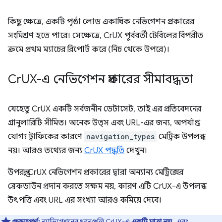
কিছু ক্ষেত্রে, একটি পৃষ্ঠা লোড একাধিক নেভিগেশন প্রকারের
সংমিশ্রণ হতে পারে। সেক্ষেত্রে, CrUX পূর্ববর্তী টেবিলের বিপরীত
ক্রমে প্রথম ম্যাচের রিপোর্ট করে (নিচ থেকে উপরে)।
Cr
UX-এ নেভিগেশন প্রকারের সীমাবদ্ধতা
যেহেতু CrUX একটি সর্বজনীন ডেটাসেট, তাই এর প্রতিবেদনের
গ্রানুলারিটি সীমিত। অনেক উত্স এবং URL-এর জন্য, অপর্যাপ্ত
যোগ্য ট্রাফিকের কারণে
navigation_types
মেট্রিক উপলব্ধ
নয়। আরও তথ্যের জন্য
CrUX পদ্ধতি
দেখুন।
উপরন্তু, CrUX নেভিগেশন প্রকারের দ্বারা অন্যান্য মেট্রিক্সের
ব্রেকডাউন প্রদান করতে সক্ষম নয়, কারণ এটি CrUX-এ উপলব্ধ
উৎপত্তি এবং URL এর সংখ্যা আরও কমিয়ে দেবে।
গুরুত্বপূর্ণ:
ন্যাভিগেশনের ধরনগুলি CrUX-এ
একটি মাত্রা নয়
, এবং