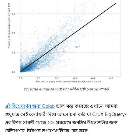
bfcache ব্যবহারের সাথে তাত্ক্ষণিক পৃষ্ঠা লোডের সম্পর্ক
এই বিশ্লেষণের জন্য Colab
ভাল মন্তব্য করেছে; এখানে, আমরা
শুধুমাত্র সেই ক্যোয়ারী নিয়ে আলোচনা করি যা CrUX BigQuery-
এর বিশদ সারণী থেকে 10k সবচেয়ে জনপ্রিয় উৎসগুলির জন্য
নেভিগেশন_টাইপস ভগ্নাংশগুলিকে বের করে: