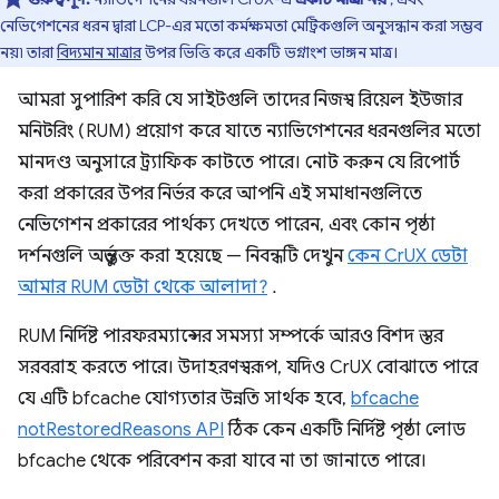
নেভিগেশনের ধরন দ্বারা LCP-এর মতো কর্মক্ষমতা মেট্রিকগুলি অনুসন্ধান করা সম্ভব
নয়৷ তারা
বিদ্যমান মাত্রার
উপর ভিত্তি করে একটি ভগ্নাংশ ভাঙ্গন মাত্র।
আমরা সুপারিশ করি যে সাইটগুলি তাদের নিজস্ব রিয়েল ইউজার
মনিটরিং (RUM) প্রয়োগ করে যাতে ন্যাভিগেশনের ধরনগুলির মতো
মানদণ্ড অনুসারে ট্র্যাফিক কাটতে পারে। নোট করুন যে রিপোর্ট
করা প্রকারের উপর নির্ভর করে আপনি এই সমাধানগুলিতে
নেভিগেশন প্রকারের পার্থক্য দেখতে পারেন, এবং কোন পৃষ্ঠা
দর্শনগুলি অন্তর্ভুক্ত করা হয়েছে — নিবন্ধটি দেখুন
কেন CrUX ডেটা
আমার RUM ডেটা থেকে আলাদা?
.
RUM নির্দিষ্ট পারফরম্যান্সের সমস্যা সম্পর্কে আরও বিশদ স্তর
সরবরাহ করতে পারে। উদাহরণস্বরূপ, যদিও CrUX বোঝাতে পারে
যে এটি bfcache যোগ্যতার উন্নতি সার্থক হবে,
bfcache
notRestoredReasons API
ঠিক কেন একটি নির্দিষ্ট পৃষ্ঠা লোড
bfcache থেকে পরিবেশন করা যাবে না তা জানাতে পারে।