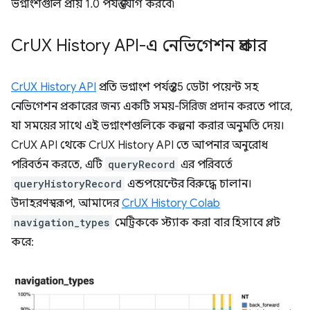
ভগ্নাংশগুলি প্রায় 1.0 পর্যন্ত যোগ করবে৷
Cr
UX History API-এ নেভিগেশন প্রকার
CrUX History API
প্রতি ভগ্নাংশ পর্যন্ত 25 ডেটা পয়েন্ট সহ
নেভিগেশন প্রকারের জন্য একটি সময়-সিরিজ প্রদান করতে পারে,
যা সময়ের সাথে এই ভগ্নাংশগুলিকে কল্পনা করার অনুমতি দেয়।
CrUX API থেকে CrUX History API তে আপনার অনুরোধ
পরিবর্তন করতে, এটি
queryRecord
এর পরিবর্তে
queryHistoryRecord
এন্ডপয়েন্টের বিরুদ্ধে চালান।
উদাহরণস্বরূপ, আমাদের
CrUX History Colab
navigation_types
মেট্রিককে স্ট্যাক করা বার হিসাবে প্লট
করে: