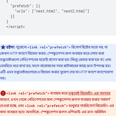
{

  "prefetch": [{

    "urls": ["next.html", "next2.html"]

  }]

}

দ্রষ্টব্য:
পুরোনো
রিসোর্স হিন্টের মতো নয়, যা
<link rel="prefetch">
কেবল HTTP ক্যাশে প্রিফেচ করত, স্পেকুলেশন রুল ব্যবহার করে লোড করা
ডকুমেন্টগুলো নেভিগেশনের মতোই প্রসেস করা হয় (কিন্তু রেন্ডার করা হয় না) এবং
মেমরিতে ধরে রাখা হয়, ফলে প্রয়োজনের সময় ব্রাউজারের কাছে দ্রুত উপলব্ধ হয়।
এটি এমন ডকুমেন্টগুলোকেও প্রিফেচ করার সুযোগ দেয় যা HTTP ক্যাশে ক্যাশেযোগ্য
নয়।
ব্যবহার করে
ডকুমেন্ট প্রিফেচিং-এর সমস্যার
<link rel="prefetch">
কারণে, এখন থেকে নেভিগেশনের জন্য স্পেকুলেশন রুলস ব্যবহার করার পরামর্শ
দেওয়া হচ্ছে, এবং
শুধুমাত্র সাবরিসোর্স প্রিফেচিং-এর
<link rel="prefetch">
জন্য ব্যবহৃত হবে। অন্যদিকে, স্পেকুলেশন রুলস এপিআই-এর ক্রস-অরিজিন