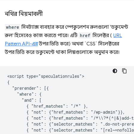
নথির নিয়মাবলী
where
সিনট্যাক্স ব্যবহার করে স্পেকুলেশন রুলগুলো 'ডকুমেন্ট
রুল' হিসেবেও কাজ করতে পারে। এটি
href
সিলেক্টর (
URL
Pattern API-এর
উপর ভিত্তি করে) অথবা `CSS` সিলেক্টরের
উপর ভিত্তি করে ডকুমেন্টে থাকা লিঙ্কগুলোকে অনুমান করে।
<script type="speculationrules">

{

  "prerender": [{

    "where": {

      "and": [

        { "href_matches": "/*" },

        { "not": {"href_matches": "/wp-admin"}},

        { "not": {"href_matches": "/*\\?*(^|&)add-to
        { "not": {"selector_matches": ".do-not-prere
        { "not": {"selector_matches": "[rel~=nofollo