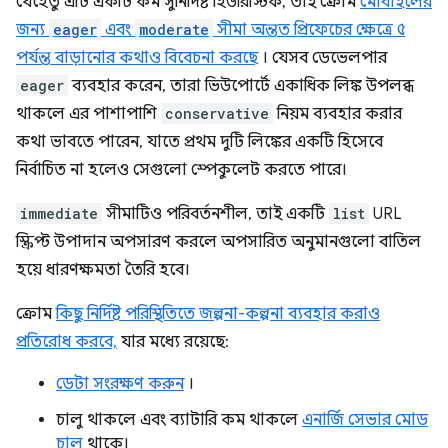
যেহেতু এটি একটি কম সুনির্দিষ্ট হিউরিস্টিক, তাই ক্রোম
মোবাইলের
জন্য
eager
এবং
moderate
সীমা অন্তত প্রিফেচের ক্ষেত্রে ৫
পর্যন্ত বাড়ানোর কথাও বিবেচনা করছে
। যেসব ডেভেলপার
eager
ব্যবহার করেন, তারা ভিউপোর্টে একাধিক লিঙ্ক উপলব্ধ
থাকলে এর পাশাপাশি
conservative
নিয়ম ব্যবহার করার
কথা ভাবতে পারেন, যাতে প্রথম দুটি লিঙ্কের একটি হিসেবে
নির্বাচিত না হলেও সেগুলো স্পেকুলেট করতে পারে।
immediate
সীমাটিও পরিবর্তনশীল, তাই একটি
list
URL
স্ক্রিপ্ট উপাদান অপসারণ করলে অপসারিত অনুমানগুলো বাতিল
হয়ে ধারণক্ষমতা তৈরি হবে।
ক্রোম
কিছু নির্দিষ্ট পরিস্থিতিতে জল্পনা-কল্পনা ব্যবহার করাও
প্রতিরোধ করবে,
যার মধ্যে রয়েছে:
ডেটা সংরক্ষণ করুন
।
চালু থাকলে এবং ব্যাটারি কম থাকলে
এনার্জি সেভার মোড
চালু
থাকে।