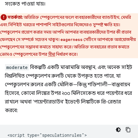
সংকেত পাওয়া যায়।
সতর্কতা:
অতিরিক্ত স্পেকুলেশনের ফলে ব্যবহারকারীদের ব্যান্ডউইথ, মেমরি
এবং সিপিইউ খরচের পাশাপাশি সাইটগুলোর নিজেদেরও সুস্পষ্ট ক্ষতি হয়।
স্পেকুলেশন প্রয়োগ করার সময় আপনি আপনার ব্যবহারকারীদের উপর কী প্রভাব
ফেলছেন সে সম্পর্কে সচেতন থাকুন।
সেটিংস আপনাকে অপ্রয়োজনীয়
eagerness
স্পেকুলেশনের সম্ভাবনা কমাতে সাহায্য করে। অতিরিক্ত ব্যবহারের প্রভাব কমাতে
ক্রোমও স্পেকুলেশনের উপর
সীমা
নির্ধারণ করে।
moderate
বিকল্পটি একটি মাঝামাঝি অবস্থান, এবং অনেক সাইট
নিম্নলিখিত স্পেকুলেশন রুলটি থেকে উপকৃত হতে পারে, যা
স্পেকুলেশন রুলের একটি মৌলিক—কিন্তু শক্তিশালী—বাস্তবায়ন
হিসেবে, কোনো লিঙ্কের উপর ২০০ মিলিসেকেন্ড ধরে পয়েন্টার ধরে
রাখলে অথবা 'পয়েন্টারডাউন' ইভেন্টে লিঙ্কটিকে প্রি-রেন্ডার
করবে:
<script type="speculationrules">
