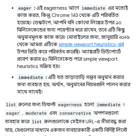
eager
:
এই eagerness আগে
immediate
এর মতোই
কাজ করত, কিন্তু Chrome 143 থেকে এটি পরিবর্তিত
হয়েছে। ডেস্কটপে, আপনি যদি কোনো লিঙ্কের উপর ১০
মিলিসেকেন্ডের জন্য পয়েন্টার ধরে রাখেন, তবে এটি কিছু
অনুমানমূলক কাজ করে। মোবাইলের জন্য, জানুয়ারি ২০২৬
থেকে আমরা এটিকে
simple viewport heuristics-এর
উপর ভিত্তি করে পরিবর্তন করেছি। অ্যাঙ্করটি ভিউপোর্টে
প্রবেশ করার ৫০ মিলিসেকেন্ড পরে simple viewport
heuristics সক্রিয় হয়।
immediate
:
এটি যত তাড়াতাড়ি সম্ভব অনুমান করার
জন্য ব্যবহৃত হয়, অর্থাৎ, অনুমানের নিয়মগুলি পালন করার
সাথে সাথেই।
list
রুলের জন্য ডিফল্ট
eagerness
হলো
immediate
।
eager
,
moderate
এবং
conservative
অপশনগুলো
ব্যবহার করে
list
রুলগুলোকে সেইসব URL-এ সীমাবদ্ধ করা
যায়, যেগুলোর মাধ্যমে একজন ব্যবহারকারী একটি নির্দিষ্ট লিস্টে