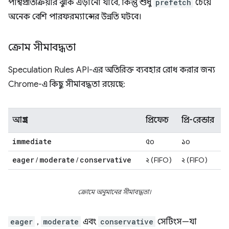
পার্শ্বপ্রতিক্রিয়ার ঝুঁকি এড়ানো যাবে, কিন্তু শুধু
prefetch
চেয়ে
অনেক বেশি পারফরম্যান্সের উন্নতি ঘটবে।
ক্রোম সীমাবদ্ধতা
Speculation Rules API-এর অতিরিক্ত ব্যবহার রোধ করার জন্য
Chrome-এ কিছু সীমাবদ্ধতা রয়েছে:
আগ্রহ
প্রিফেচ
প্রি-রেন্ডার
immediate
৫০
১০
eager
moderate
conservative
/
/
২ (FIFO)
২ (FIFO)
ক্রোমে অনুমানের সীমাবদ্ধতা।
eager
,
moderate
এবং
conservative
সেটিংস—যা