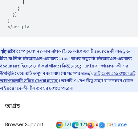
      ]

    }

  }]

}

দ্রষ্টব্য:
স্পেকুলেশন রুলস এপিআই-তে আগে একটি
কী অন্তর্ভুক্ত
source
ছিল, যা লিস্ট ইউআরএল-এর জন্য
' অথবা ডকুমেন্ট ইউআরএল-এর জন্য
list
হিসেবে সেট করা থাকত। কিন্তু যেহেতু '
বা '
' কী-এর
document
urls
where
উপস্থিতি থেকে এটি অনুমান করা যায় (যা পরস্পর স্বতন্ত্র),
তাই ক্রোম ১২১ থেকে এই
আবশ্যকতাটি সরিয়ে দেওয়া হয়েছে
। আপনি এখনও কিছু সাইট বা উদাহরণ কোডে
এই
কী-টির ব্যবহার দেখতে পারেন।
source
আগ্রহ
121
121
x
Browser Support
Source