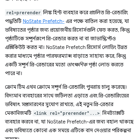
rel=prerender
লিঙ্ক হিন্ট ব্যবহার করে প্রচলিত প্রি-রেন্ডারিং
পদ্ধতিটি
NoState Prefetch-
এর পক্ষে বাতিল করা হয়েছে, যা
ভবিষ্যতের পৃষ্ঠার জন্য প্রয়োজনীয় রিসোর্সগুলি ফেচ করত, কিন্তু
পৃষ্ঠাটিকে সম্পূর্ণরূপে প্রি-রেন্ডার করত না বা জাভাস্ক্রিপ্টও
এক্সিকিউট করত না। NoState Prefetch রিসোর্স লোডিং উন্নত
করার মাধ্যমে পৃষ্ঠার পারফরম্যান্স বাড়াতে সাহায্য করে, কিন্তু
একটি সম্পূর্ণ প্রি-রেন্ডারের মতো
তাৎক্ষণিক
পৃষ্ঠা লোড করতে
পারে না।
ক্রোম টিম এখন ক্রোমে সম্পূর্ণ প্রি-রেন্ডারিং পুনরায় চালু করেছে।
বিদ্যমান ব্যবহারের সাথে জটিলতা এড়াতে এবং প্রি-রেন্ডারিংয়ের
ভবিষ্যৎ সম্প্রসারণের সুযোগ রাখতে, এই নতুন প্রি-রেন্ডার
মেকানিজমটি
<link rel="prerender"...>
সিনট্যাক্সটি
ব্যবহার করবে না, যা NoState Prefetch-এর জন্য বহাল থাকছে
এবং ভবিষ্যতে কোনো এক সময়ে এটিকে বাদ দেওয়ার পরিকল্পনা