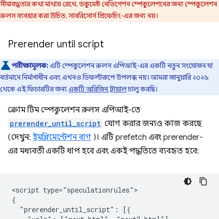
সীমাবদ্ধতার কথা মাথায় রেখে, ডকুমেন্ট নেভিগেশন স্পেকুলেশনের জন্য স্পেকুলেশন
রুলস ব্যবহার করা উচিত, সাবরিসোর্স প্রিফেচিং-এর জন্য নয়।
Prerender until script
পরীক্ষামূলক:
এটি স্পেকুলেশন রুলস এপিআই-এর একটি নতুন সংযোজন যা
বর্তমানে নির্মাণাধীন এবং এখনও ডিফল্টরূপে উপলব্ধ নয়। আমরা জানুয়ারি ২০২৬
থেকে এই ফিচারটির জন্য
একটি অরিজিন ট্রায়াল
চালু করছি।
ক্রোম টিম স্পেকুলেশন রুলস এপিআই-তে
prerender_until_script
যোগ করার জন্যও কাজ করছে
(দেখুন:
ইমপ্লিমেন্টেশন বাগ
)। এটি prefetch এবং prerender-
এর মধ্যবর্তী একটি ধাপ হবে এবং একই পদ্ধতিতে ব্যবহৃত হবে:
<script type="speculationrules">

{

  "prerender_until_script": [{
