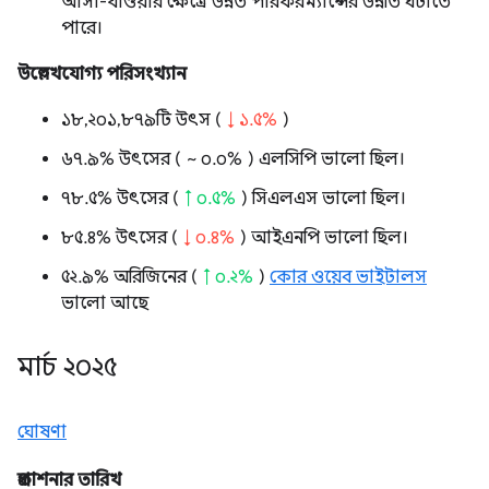
আসা-যাওয়ার ক্ষেত্রে উন্নত পারফরম্যান্সের উন্নতি ঘটাতে
পারে।
উল্লেখযোগ্য পরিসংখ্যান
১৮,২০১,৮৭৯টি উৎস (
↓ ১.৫%
)
৬৭.৯% উৎসের (
~ ০.০%
) এলসিপি ভালো ছিল।
৭৮.৫% উৎসের (
↑ ০.৫%
) সিএলএস ভালো ছিল।
৮৫.৪% উৎসের (
↓ ০.৪%
) আইএনপি ভালো ছিল।
৫২.৯% অরিজিনের (
↑ ০.২%
)
কোর ওয়েব ভাইটালস
ভালো আছে
মার্চ ২০২৫
ঘোষণা
প্রকাশনার তারিখ