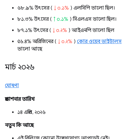
৬৮.৯% উৎসের (
↓ ০.১%
) এলসিপি ভালো ছিল।
৮১.৩% উৎসের (
↑ ০.১%
) সিএলএস ভালো ছিল।
৮৭.১% উৎসের (
↓ ০.২%
) আইএনপি ভালো ছিল
৫৬.৪% অরিজিনের (
↓ ০.২%
)
কোর ওয়েব ভাইটালস
ভালো আছে
মার্চ ২০২৬
ঘোষণা
প্রকাশনার তারিখ
১৪ এপ্রিল, ২০২৬
নতুন কি আছে
এই রিলিজে কোনো উল্লেখযোগ্য আপডেট নেই।