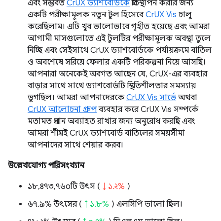
এবং সম্ভবত
CrUX ড্যাশবোর্ডকে
প্রতিস্থাপন করার জন্য
একটি পরীক্ষামূলক নতুন টুল হিসেবে
CrUX Vis
চালু
করেছিলাম। এটি খুব ভালোভাবে গৃহীত হয়েছে এবং আমরা
আগামী মাসগুলোতে এই টুলটির পরীক্ষামূলক অবস্থা তুলে
নিচ্ছি এবং সেইসাথে CrUX ড্যাশবোর্ডকে পর্যায়ক্রমে বাতিল
ও অবশেষে সরিয়ে ফেলার একটি পরিকল্পনা নিয়ে আসছি।
আপনারা অনেকেই অবগত আছেন যে, CrUX-এর ব্যবহার
বাড়ার সাথে সাথে ড্যাশবোর্ডটি স্থিতিশীলতার সমস্যায়
ভুগছিল। আমরা আপনাদেরকে
CrUX Vis সার্ভে
অথবা
CrUX আলোচনা গ্রুপ
ব্যবহার করে CrUX Vis সম্পর্কে
মতামত প্রদান অব্যাহত রাখার জন্য অনুরোধ করছি এবং
আমরা শীঘ্রই CrUX ড্যাশবোর্ড বাতিলের সময়সীমা
আপনাদের সাথে শেয়ার করব।
উল্লেখযোগ্য পরিসংখ্যান
১৮,৪৭৩,৭৬০টি উৎস (
↓ ১.২%
)
৬৭.৯% উৎসের (
↑ ১.৮%
) এলসিপি ভালো ছিল।