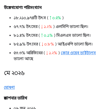
উল্লেখযোগ্য পরিসংখ্যান
১৮,২১০,৯৭৪টি উৎস (
↑ ০.৫%
)
৬৭.৭% উৎসের (
↓ ১.২%
) এলসিপি ভালো ছিল।
৮১.৪% উৎসের (
↑ ০.১%
) সিএলএস ভালো ছিল।
৮৫.৯% উৎসের (
↓ ০.৮%
) আইএনপি ভালো ছিল।
৫৩.৩% অরিজিনের (
↓ ১.২%
)
কোর ওয়েব ভাইটালস
ভালো আছে
মে ২০২৬
ঘোষণা
প্রকাশনার তারিখ
০৯ জুন, ২০২৬