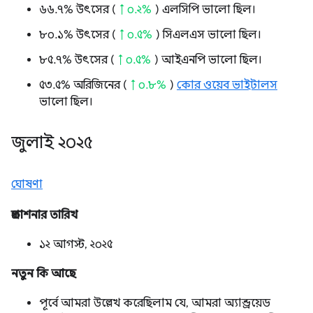
৬৬.৭% উৎসের (
↑ ০.২%
) এলসিপি ভালো ছিল।
৮০.১% উৎসের (
↑ ০.৫%
) সিএলএস ভালো ছিল।
৮৫.৭% উৎসের (
↑ ০.৫%
) আইএনপি ভালো ছিল।
৫৩.৫% অরিজিনের (
↑ ০.৮%
)
কোর ওয়েব ভাইটালস
ভালো ছিল।
জুলাই ২০২৫
ঘোষণা
প্রকাশনার তারিখ
১২ আগস্ট, ২০২৫
নতুন কি আছে
পূর্বে আমরা উল্লেখ করেছিলাম যে, আমরা অ্যান্ড্রয়েড