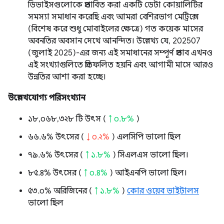
ডিভাইসগুলোকে প্রভাবিত করা একটি ডেটা কোয়ালিটির
সমস্যা সমাধান করেছি এবং আমরা বেশিরভাগ মেট্রিক্সে
(বিশেষ করে শুধু মোবাইলের ক্ষেত্রে) গত কয়েক মাসের
অবনতির অবসান দেখে আনন্দিত। উল্লেখ্য যে, 202507
(জুলাই 2025)-এর জন্য এই সমাধানের সম্পূর্ণ প্রভাব এখনও
এই সংখ্যাগুলিতে প্রতিফলিত হয়নি এবং আগামী মাসে আরও
উন্নতির আশা করা হচ্ছে।
উল্লেখযোগ্য পরিসংখ্যান
১৮,০৬৮,৩২৮ টি উৎস (
↑ ০.৮%
)
৬৬.৬% উৎসের (
↓ ০.২%
) এলসিপি ভালো ছিল
৭৯.৬% উৎসের (
↑ ১.৮%
) সিএলএস ভালো ছিল।
৮৫.৪% উৎসের (
↑ ০.৪%
) আইএনপি ভালো ছিল।
৫৩.০% অরিজিনের (
↑ ১.৮%
)
কোর ওয়েব ভাইটালস
ভালো ছিল