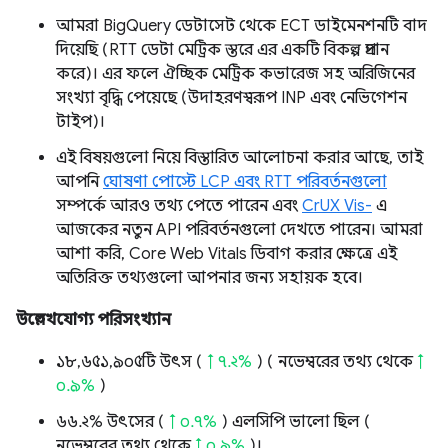
আমরা BigQuery ডেটাসেট থেকে ECT ডাইমেনশনটি বাদ
দিয়েছি (RTT ডেটা মেট্রিক স্তরে এর একটি বিকল্প প্রদান
করে)। এর ফলে ঐচ্ছিক মেট্রিক কভারেজ সহ অরিজিনের
সংখ্যা বৃদ্ধি পেয়েছে (উদাহরণস্বরূপ INP এবং নেভিগেশন
টাইপ)।
এই বিষয়গুলো নিয়ে বিস্তারিত আলোচনা করার আছে, তাই
আপনি
ঘোষণা পোস্টে LCP এবং RTT পরিবর্তনগুলো
সম্পর্কে আরও তথ্য পেতে পারেন এবং
CrUX Vis-
এ
আজকের নতুন API পরিবর্তনগুলো দেখতে পারেন। আমরা
আশা করি, Core Web Vitals ডিবাগ করার ক্ষেত্রে এই
অতিরিক্ত তথ্যগুলো আপনার জন্য সহায়ক হবে।
উল্লেখযোগ্য পরিসংখ্যান
১৮,৬৫১,৯০৫টি উৎস (
↑ ৭.২%
) ( নভেম্বরের তথ্য থেকে
↑
০.৯%
)
৬৬.২% উৎসের (
↑ ০.৭%
) এলসিপি ভালো ছিল (
নভেম্বরের তথ্য থেকে
↑ ০.৯%
)।