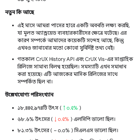
নতুন কি আছে
এই মাসে আমরা পাসের হারে একটি অবনতি লক্ষ্য করছি,
যা মূলত অ্যান্ড্রয়েড ব্যবহারকারীদের ক্ষেত্রে ঘটেছে। এর
কারণ সম্পর্কে আমাদের কয়েকটি সন্দেহ আছে, কিন্তু
এখনও জানানোর মতো কোনো সুনির্দিষ্ট তথ্য নেই।
গতকাল CrUX History API এবং CrUX Vis-এর সাপ্তাহিক
রিলিজে সামান্য বিলম্ব হয়েছিল। সমস্যাটি এখন সমাধান
করা হয়েছে। এটি আজকের মাসিক রিলিজের সাথে
সম্পর্কিত ছিল না।
উল্লেখযোগ্য পরিসংখ্যান
১৮,৪৪৫,৯৭৪টি উৎস (
↑ ০.৫%
)
৬৮.৬% উৎসের (
↓ ০.৫%
) এলসিপি ভালো ছিল।
৮১.৩% উৎসের (
~ ০.০%
) সিএলএস ভালো ছিল।