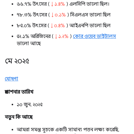
৬৬.৭% উৎসের (
↓ ১.৪%
) এলসিপি ভালো ছিল।
৭৮.৩% উৎসের (
↓ ০.১%
) সিএলএস ভালো ছিল
৮৫.০% উৎসের (
↓ ০.৪%
) আইএনপি ভালো ছিল
৫২.১% অরিজিনের (
↓ ১.২%
)
কোর ওয়েব ভাইটালস
ভালো আছে
মে ২০২৫
ঘোষণা
প্রকাশনার তারিখ
১০ জুন, ২০২৫
নতুন কি আছে
আমরা সমস্ত সূচকে একটি সামান্য পতন লক্ষ্য করেছি,