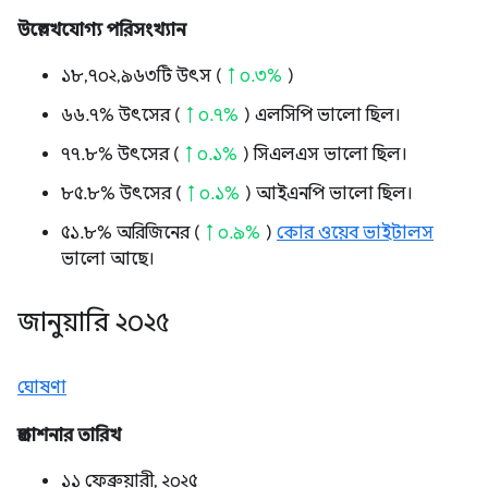
উল্লেখযোগ্য পরিসংখ্যান
১৮,৭০২,৯৬৩টি উৎস (
↑ ০.৩%
)
৬৬.৭% উৎসের (
↑ ০.৭%
) এলসিপি ভালো ছিল।
৭৭.৮% উৎসের (
↑ ০.১%
) সিএলএস ভালো ছিল।
৮৫.৮% উৎসের (
↑ ০.১%
) আইএনপি ভালো ছিল।
৫১.৮% অরিজিনের (
↑ ০.৯%
)
কোর ওয়েব ভাইটালস
ভালো আছে।
জানুয়ারি ২০২৫
ঘোষণা
প্রকাশনার তারিখ
১১ ফেব্রুয়ারী, ২০২৫