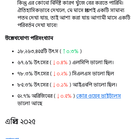
কিন্তু এর কোনো নির্দিষ্ট কারণ খুঁজে বের করতে পারিনি।
ঐতিহাসিকভাবে দেখলে, মে মাসে প্রায়শই একটি সামান্য
পতন দেখা যায়, তাই আশা করা যায় আগামী মাসে একটি
পরিবর্তন দেখা যাবে!
উল্লেখযোগ্য পরিসংখ্যান
১৮,২৬৩,৪৫৫টি উৎস (
↑ ০.৩%
)
৬৭.৬% উৎসের (
↓ ০.৪%
) এলসিপি ভালো ছিল।
৭৮.৩% উৎসের (
↓ ০.২%
) সিএলএস ভালো ছিল
৮৫.৩% উৎসের (
↓ ০.১%
) আইএনপি ভালো ছিল।
৫২.৭% অরিজিনের (
↓ ০.৫%
)
কোর ওয়েব ভাইটালস
ভালো আছে
এপ্রিল ২০২৫