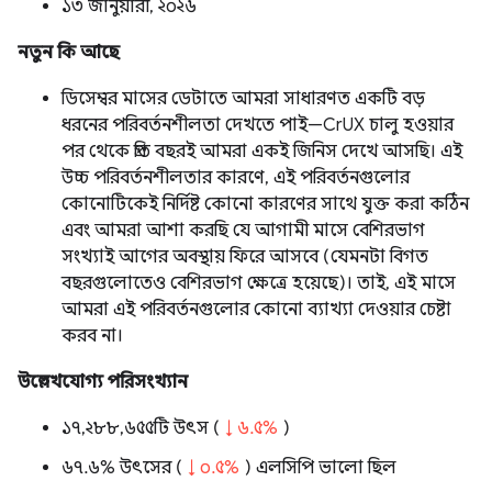
১৩ জানুয়ারী, ২০২৬
নতুন কি আছে
ডিসেম্বর মাসের ডেটাতে আমরা সাধারণত একটি বড়
ধরনের পরিবর্তনশীলতা দেখতে পাই—CrUX চালু হওয়ার
পর থেকে প্রতি বছরই আমরা একই জিনিস দেখে আসছি। এই
উচ্চ পরিবর্তনশীলতার কারণে, এই পরিবর্তনগুলোর
কোনোটিকেই নির্দিষ্ট কোনো কারণের সাথে যুক্ত করা কঠিন
এবং আমরা আশা করছি যে আগামী মাসে বেশিরভাগ
সংখ্যাই আগের অবস্থায় ফিরে আসবে (যেমনটা বিগত
বছরগুলোতেও বেশিরভাগ ক্ষেত্রে হয়েছে)। তাই, এই মাসে
আমরা এই পরিবর্তনগুলোর কোনো ব্যাখ্যা দেওয়ার চেষ্টা
করব না।
উল্লেখযোগ্য পরিসংখ্যান
১৭,২৮৮,৬৫৫টি উৎস (
↓ ৬.৫%
)
৬৭.৬% উৎসের (
↓ ০.৫%
) এলসিপি ভালো ছিল