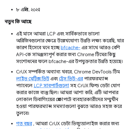
৮ এপ্রিল, ২০২৫
নতুন কি আছে
এই মাসে আমরা LCP এবং সার্বিকভাবে ভালো
অরিজিনগুলোর ক্ষেত্রে উল্লেখযোগ্য উন্নতি লক্ষ্য করেছি, যার
কারণ হিসেবে মনে হচ্ছে
bfcache-
এর সাথে আরও বেশি
API-কে সামঞ্জস্যপূর্ণ করার জন্য Chrome টিমের কিছু
সংশোধনের ফলে bfcache-এর উপযুক্ততার উন্নতি হয়েছে।
CrUX সম্পর্কিত অন্যান্য খবরে, Chrome DevTools টিম
লাইভ মেট্রিক্স ভিউ
এবং
ট্রেস ভিউ-এর
পারফরম্যান্স
প্যানেলে
LCP সাবপার্টগুলো
সহ CrUX ফিল্ড ডেটা যোগ
করার কাজে ব্যস্ত ছিল। আমরা আশা করি, এটি আপনার
লোকাল ডিবাগিংয়ের প্রেক্ষাপটে ব্যবহারকারীদের সম্মুখীন
হওয়া পারফরম্যান্স সমস্যাগুলো বুঝতে আরও সহজ করে
তুলবে।
গত বছর
, আমরা CrUX ডেটা ভিজ্যুয়ালাইজ করার জন্য