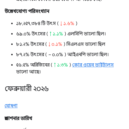
উল্লেখযোগ্য পরিসংখ্যান
১৮,২৫৭,৩৮৪ টি উৎস (
↓ ১.৬%
)
৬৯.০% উৎসের (
↑ ১.১%
) এলসিপি ভালো ছিল।
৮১.২% উৎসের (
↓ ০.১%
) সিএলএস ভালো ছিল
৮৭.২% উৎসের (
~ ০.০%
) আইএনপি ভালো ছিল।
৫৬.৫% অরিজিনের (
↑ ১.৩%
)
কোর ওয়েব ভাইটালস
ভালো আছে।
ফেব্রুয়ারী ২০২৬
ঘোষণা
প্রকাশনার তারিখ