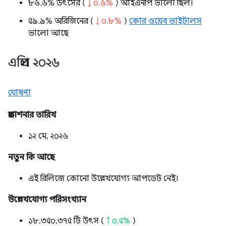
৮৬.৬% উৎসের (
↓ ০.৬%
) আইএনপি ভালো ছিল।
৫৯.৯% অরিজিনের (
↓ ০.৮%
)
কোর ওয়েব ভাইটালস
ভালো আছে
এপ্রিল ২০২৬
ঘোষণা
প্রকাশনার তারিখ
১২ মে, ২০২৬
নতুন কি আছে
এই রিলিজে কোনো উল্লেখযোগ্য আপডেট নেই।
উল্লেখযোগ্য পরিসংখ্যান
১৮,৩৫০,৩৭৫ টি উৎস (
↑ ০.৫%
)