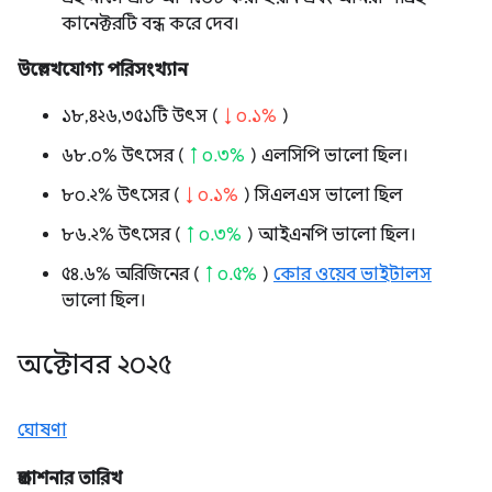
কানেক্টরটি বন্ধ করে দেব।
উল্লেখযোগ্য পরিসংখ্যান
১৮,৪২৬,৩৫১টি উৎস (
↓ ০.১%
)
৬৮.০% উৎসের (
↑ ০.৩%
) এলসিপি ভালো ছিল।
৮০.২% উৎসের (
↓ ০.১%
) সিএলএস ভালো ছিল
৮৬.২% উৎসের (
↑ ০.৩%
) আইএনপি ভালো ছিল।
৫৪.৬% অরিজিনের (
↑ ০.৫%
)
কোর ওয়েব ভাইটালস
ভালো ছিল।
অক্টোবর ২০২৫
ঘোষণা
প্রকাশনার তারিখ