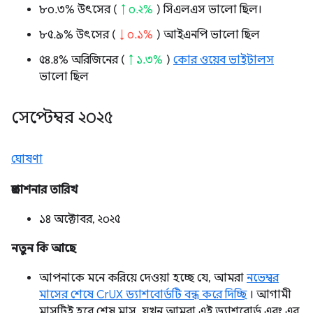
৮০.৩% উৎসের (
↑ ০.২%
) সিএলএস ভালো ছিল।
৮৫.৯% উৎসের (
↓ ০.১%
) আইএনপি ভালো ছিল
৫৪.৪% অরিজিনের (
↑ ১.৩%
)
কোর ওয়েব ভাইটালস
ভালো ছিল
সেপ্টেম্বর ২০২৫
ঘোষণা
প্রকাশনার তারিখ
১৪ অক্টোবর, ২০২৫
নতুন কি আছে
আপনাকে মনে করিয়ে দেওয়া হচ্ছে যে, আমরা
নভেম্বর
মাসের শেষে CrUX ড্যাশবোর্ডটি বন্ধ করে দিচ্ছি
। আগামী
মাসটিই হবে শেষ মাস, যখন আমরা এই ড্যাশবোর্ড এবং এর