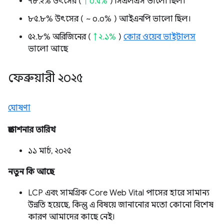
৭৮.২% উৎসের (
↑ ০.৫%
) সিএলএস ভালো ছিল।
৮৫.৮% উৎসের (
~ ০.০%
) আইএনপি ভালো ছিল।
৫২.৮% অরিজিনের (
↑ ২.১%
)
কোর ওয়েব ভাইটালস
ভালো আছে
ফেব্রুয়ারী ২০২৫
ঘোষণা
প্রকাশনার তারিখ
১১ মার্চ, ২০২৫
নতুন কি আছে
LCP এবং সামগ্রিক Core Web Vital পাসের হারে সামান্য
উন্নতি হয়েছে, কিন্তু এ বিষয়ে জানানোর মতো কোনো বিশেষ
কারণ আমাদের কাছে নেই।