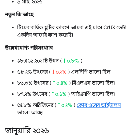
৯ মার্চ, ২০২৬
নতুন কি আছে
টিমের বার্ষিক ছুটির কারণে আমরা এই মাসে CrUX ডেটা
একদিন আগেই প্রকাশ করেছি।
উল্লেখযোগ্য পরিসংখ্যান
১৮,৫৬১,২০২ টি উৎস (
↑ ০.৮%
)
৬৮.২% উৎসের (
↓ ০.২%
) এলসিপি ভালো ছিল
৮১.৩% উৎসের (
↑ ০.৪%
) সিএলএস ভালো ছিল।
৮৭.২% উৎসের (
↑ ০.১%
) আইএনপি ভালো ছিল।
৫৫.৮% অরিজিনের (
↑ ০.২%
)
কোর ওয়েব ভাইটালস
ভালো আছে।
জানুয়ারি ২০২৬