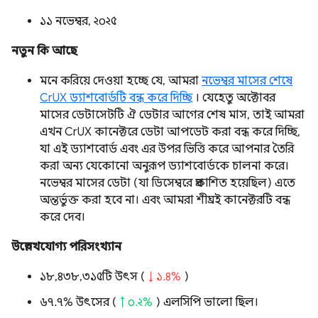
১১ নভেম্বর, ২০২৫
নতুন কি আছে
মনে করিয়ে দেওয়া হচ্ছে যে, আমরা
নভেম্বর মাসের শেষে
CrUX ড্যাশবোর্ডটি বন্ধ করে দিচ্ছি
। যেহেতু অক্টোবর
মাসের ডেটাসেটটি ঐ ডেটার আগের শেষ মাস, তাই আমরা
এখন CrUX কানেক্টরে ডেটা আপডেট করা বন্ধ করে দিচ্ছি,
যা এই ড্যাশবোর্ড এবং এর উপর ভিত্তি করে আপনার তৈরি
করা অন্য যেকোনো অনুরূপ ড্যাশবোর্ডকে চালনা করে।
নভেম্বর মাসের ডেটা (যা ডিসেম্বরে প্রকাশিত হয়েছিল) এতে
অন্তর্ভুক্ত করা হবে না। এবং আমরা শীঘ্রই কানেক্টরটি বন্ধ
করে দেব।
উল্লেখযোগ্য পরিসংখ্যান
১৮,৪৩৮,৩১৫টি উৎস (
↓ ১.৪%
)
৬৭.৭% উৎসের (
↑ ০.২%
) এলসিপি ভালো ছিল।