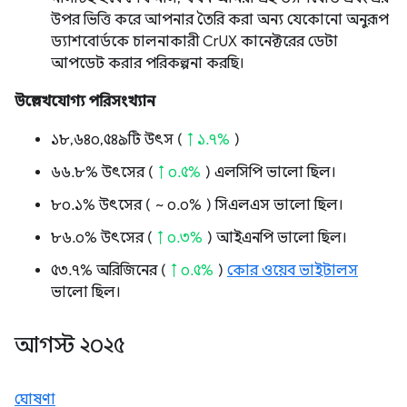
উপর ভিত্তি করে আপনার তৈরি করা অন্য যেকোনো অনুরূপ
ড্যাশবোর্ডকে চালনাকারী CrUX কানেক্টরের ডেটা
আপডেট করার পরিকল্পনা করছি।
উল্লেখযোগ্য পরিসংখ্যান
১৮,৬৪০,৫৪৯টি উৎস (
↑ ১.৭%
)
৬৬.৮% উৎসের (
↑ ০.৫%
) এলসিপি ভালো ছিল।
৮০.১% উৎসের (
~ ০.০%
) সিএলএস ভালো ছিল।
৮৬.০% উৎসের (
↑ ০.৩%
) আইএনপি ভালো ছিল।
৫৩.৭% অরিজিনের (
↑ ০.৫%
)
কোর ওয়েব ভাইটালস
ভালো ছিল।
আগস্ট ২০২৫
ঘোষণা