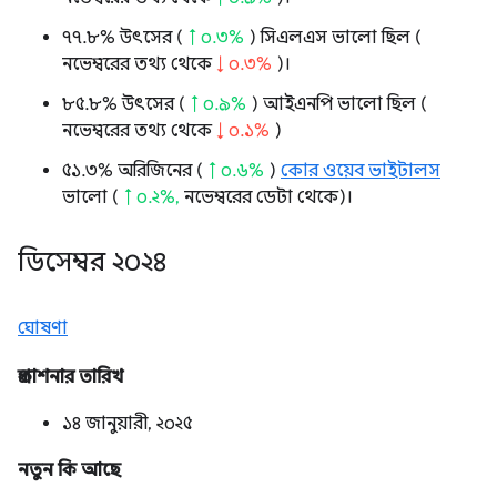
৭৭.৮% উৎসের (
↑ ০.৩%
) সিএলএস ভালো ছিল (
নভেম্বরের তথ্য থেকে
↓ ০.৩%
)।
৮৫.৮% উৎসের (
↑ ০.৯%
) আইএনপি ভালো ছিল (
নভেম্বরের তথ্য থেকে
↓ ০.১%
)
৫১.৩% অরিজিনের (
↑ ০.৬%
)
কোর ওয়েব ভাইটালস
ভালো (
↑ ০.২%,
নভেম্বরের ডেটা থেকে)।
ডিসেম্বর ২০২৪
ঘোষণা
প্রকাশনার তারিখ
১৪ জানুয়ারী, ২০২৫
নতুন কি আছে