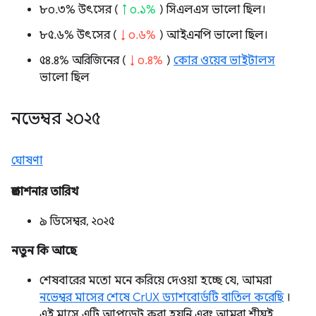
৮০.৩% উৎসের (
↑ ০.১%
) সিএলএস ভালো ছিল।
৮৫.৬% উৎসের (
↓ ০.৬%
) আইএনপি ভালো ছিল।
৫৪.৪% অরিজিনের (
↓ ০.৪%
)
কোর ওয়েব ভাইটালস
ভালো ছিল
নভেম্বর ২০২৫
ঘোষণা
প্রকাশনার তারিখ
৯ ডিসেম্বর, ২০২৫
নতুন কি আছে
শেষবারের মতো মনে করিয়ে দেওয়া হচ্ছে যে, আমরা
নভেম্বর মাসের শেষে CrUX ড্যাশবোর্ডটি বাতিল করেছি
।
এই মাসে এটি আপডেট করা হয়নি এবং আমরা শীঘ্রই