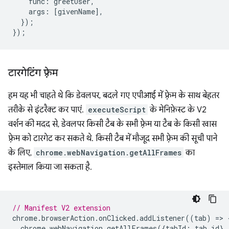
func
:
greetUser
,
args
:
[
givenName
],
});
});
टारगेटिंग फ़्रेम
हम यह भी चाहते थे कि डेवलपर, बदले गए एपीआई में फ़्रेम के साथ बेहतर
तरीके से इंटरैक्ट कर पाएं.
executeScript
के मेनिफ़ेस्ट के V2
वर्शन की मदद से, डेवलपर किसी टैब के सभी फ़्रेम या टैब के किसी खास
फ़्रेम को टारगेट कर सकते थे. किसी टैब में मौजूद सभी फ़्रेम की सूची पाने
के लिए,
chrome.webNavigation.getAllFrames
का
इस्तेमाल किया जा सकता है.
// Manifest V2 extension
chrome
.
browserAction
.
onClicked
.
addListener
((
tab
)
=
>
chrome
.
webNavigation
.
getAllFrames
({
tabId
:
tab
.
id
},