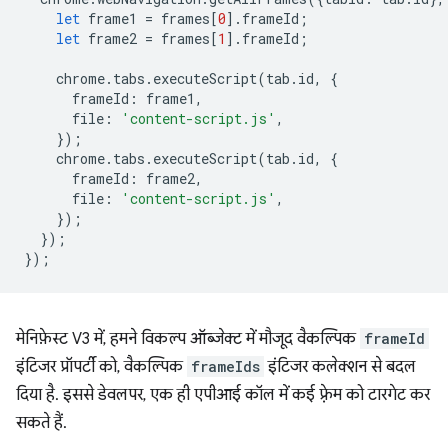
let
frame1
=
frames
[
0
].
frameId
;
let
frame2
=
frames
[
1
].
frameId
;
chrome
.
tabs
.
executeScript
(
tab
.
id
,
{
frameId
:
frame1
,
file
:
'content-script.js'
,
});
chrome
.
tabs
.
executeScript
(
tab
.
id
,
{
frameId
:
frame2
,
file
:
'content-script.js'
,
});
});
});
मेनिफ़ेस्ट V3 में, हमने विकल्प ऑब्जेक्ट में मौजूद वैकल्पिक
frameId
इंटिजर प्रॉपर्टी को, वैकल्पिक
frameIds
इंटिजर कलेक्शन से बदल
दिया है. इससे डेवलपर, एक ही एपीआई कॉल में कई फ़्रेम को टारगेट कर
सकते हैं.