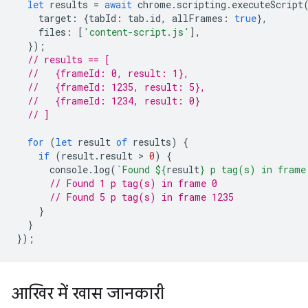
let
results
=
await
chrome
.
scripting
.
executeScript
target
:
{
tabId
:
tab
.
id
,
allFrames
:
true
},
files
:
[
'content-script.js'
],
});
// results == [
//   {frameId: 0, result: 1},
//   {frameId: 1235, result: 5},
//   {frameId: 1234, result: 0}
// ]
for
(
let
result
of
results
)
{
if
(
result
.
result
 > 
0
)
{
console
.
log
(
`Found 
${
result
}
 p tag(s) in frame
// Found 1 p tag(s) in frame 0
// Found 5 p tag(s) in frame 1235
}
}
});
आखिर में खास जानकारी