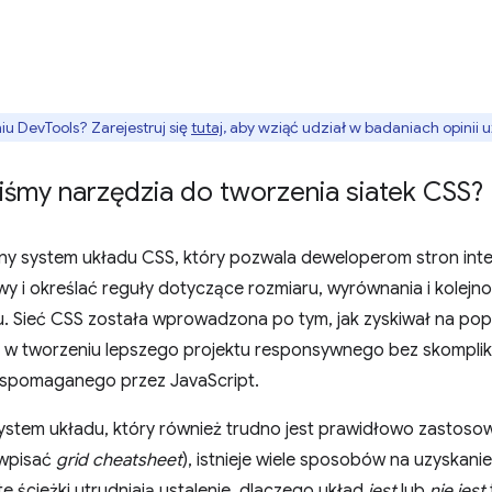
 DevTools? Zarejestruj się
tutaj
, aby wziąć udział w badaniach opinii
iśmy narzędzia do tworzenia siatek CSS?
ny system układu CSS, który pozwala deweloperom stron int
 i określać reguły dotyczące rozmiaru, wyrównania i kolejn
. Sieć CSS została wprowadzona po tym, jak zyskiwał na pop
 tworzeniu lepszego projektu responsywnego bez skompl
wspomaganego przez JavaScript.
stem układu, który również trudno jest prawidłowo zastosow
 wpisać
grid cheatsheet
), istnieje wiele sposobów na uzyskan
te ścieżki utrudniają ustalenie, dlaczego układ
jest
lub
nie jest