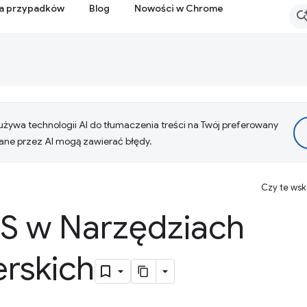
ia przypadków
Blog
Nowości w Chrome
żywa technologii AI do tłumaczenia treści na Twój preferowany
ne przez AI mogą zawierać błędy.
Czy te ws
SS w Narzędziach
rskich