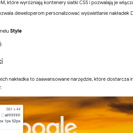
M, które wyróżniają kontenery siatki CSS i pozwalają je włącz
pozwala deweloperom personalizować wyświetlanie nakładek D
anelu
Style
j.
i
ch nakładka to zaawansowane narzędzie, które dostarcza info
: