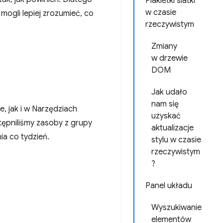
Plakietki siatki
w czasie
ogli lepiej zrozumieć, co
rzeczywistym
Zmiany
w drzewie
DOM
Jak udało
nam się
 jak i w Narzędziach
uzyskać
ępniliśmy zasoby z grupy
aktualizacje
ia co tydzień.
stylu w czasie
rzeczywistym
?
Panel układu
Wyszukiwanie
elementów