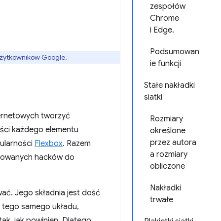
zespołów
Chrome
i Edge.
Podsumowan
 użytkowników Google.
ie funkcji
Stałe nakładki
siatki
ernetowych tworzyć
Rozmiary
ości każdego elementu
określone
przez autora
ularności
Flexbox
. Razem
a rozmiary
ikowanych hacków do
obliczone
Nakładki
ać. Jego składnia jest dość
trwałe
ie tego samego układu,
tak, jak powinien. Dlatego