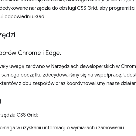
dedykowane narzędzia do obsługi CSS Grid, aby programiści m
kać odpowiedni układ.
zędzi
społów Chrome i Edge
.
wały uwagę zarówno w Narzędziach deweloperskich w Chrome,
 samego początku zdecydowaliśmy się na współpracę. Udost
jektantów z obu zespołów oraz koordynowaliśmy nasze działan
i
arzędzia CSS Grid:
pomaga w uzyskaniu informacji o wymiarach i zamówieniu