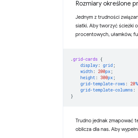
Rozmiary określone pr
Jednym z trudności związa
siatki. Aby tworzyć ścieżki
procentowych, ułamków, funk
.
grid-cards
{
display
:
grid
;
width
:
200
px
;
height
:
300
px
;
grid-template-rows
:
20
grid-template-columns
:
}
Trudno jednak zmapować t
oblicza dla nas. Aby wypełni