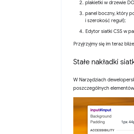
plakietki w drzewie DO
panel boczny, który 
i szerokość reguł);
Edytor siatki CSS w p
Przyjrzyjmy się im teraz bliże
Stałe nakładki siatk
W Narzędziach deweloperski
poszczególnych elementów