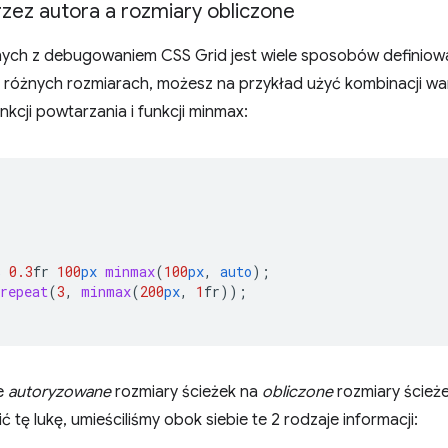
zez autora a rozmiary obliczone
nych z debugowaniem CSS Grid jest wiele sposobów definiow
 o różnych rozmiarach, możesz na przykład użyć kombinacji wart
cji powtarzania i funkcji minmax:
%
0.3
fr
100
px
minmax
(
100
px
,
auto
);
repeat
(
3
,
minmax
(
200
px
,
1
fr
));
e
autoryzowane
rozmiary ścieżek na
obliczone
rozmiary ścieże
ć tę lukę, umieściliśmy obok siebie te 2 rodzaje informacji: