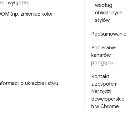
ać i wyłączać;
według
obliczonych
OM (np. zmieniać kolor
stylów
Podsumowanie
Pobieranie
kanałów
podglądu
Kontakt
rmacji o układzie i stylu
z zespołem
Narzędzi
deweloperskic
h w Chrome