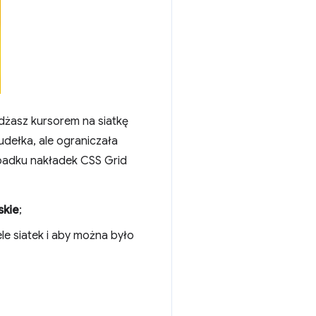
żdżasz kursorem na siatkę
dełka, ale ograniczała
zypadku nakładek CSS Grid
skie
;
le siatek i aby można było