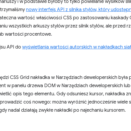
ariuszy i w podstawie byłoby to tylko powielanie wysiłków Bl
otrzymaliśmy
nowy interfejs API z silnika stylów, który udostę
ateczna wartość właściwości CSS po zastosowaniu kaskady C
iu wszystkich arkuszy stylów przez silnik stylów, ale przed 
 lub wartości procentowe.
jsu API do
wyświetlania wartości autorskich w nakładkach siat
dzi CSS Grid nakładka w Narzędziach deweloperskich była p
ent w panelu drzewa DOM w Narzędziach deweloperskich lub 
ietlić opis tego elementu. Gdy odsuniesz kursor, nakładka z
wprowadzić coś nowego: można wyróżnić jednocześnie wiele sia
y nadal działają zwykłe nakładki po najechaniu kursorem.