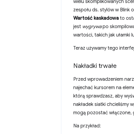
wielu skomplikowanych scen
zespołu ds. stylów w Blink 
Wartość kaskadowa
to ost
jest
wygrywa
po skompilowan
wartości, takich jak ułamki
Teraz używamy tego interfe
Nakładki trwałe
Przed wprowadzeniem narzę
najechać kursorem na elem
którą sprawdzasz, aby wyśw
nakładek siatki chcieliśmy 
mogą pozostać włączone, gd
Na przykład: