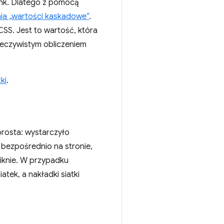
ink. Dlatego z pomocą
pnia „wartości kaskadowe”
.
SS. Jest to wartość, która
rzeczywistym obliczeniem
ki
.
rosta: wystarczyło
bezpośrednio na stronie,
niknie. W przypadku
tek, a nakładki siatki