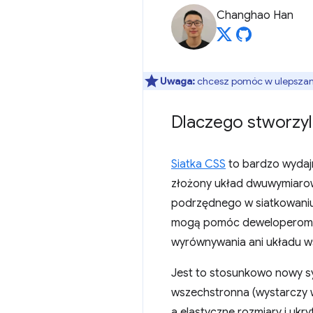
Changhao Han
Uwaga:
chcesz pomóc w ulepszaniu
Dlaczego stworzyl
Siatka CSS
to bardzo wydaj
złożony układ dwuwymiarowy
podrzędnego w siatkowaniu
mogą pomóc deweloperom w
wyrównywania ani układu 
Jest to stosunkowo nowy sy
wszechstronna (wystarczy
a elastyczne rozmiary i ukry