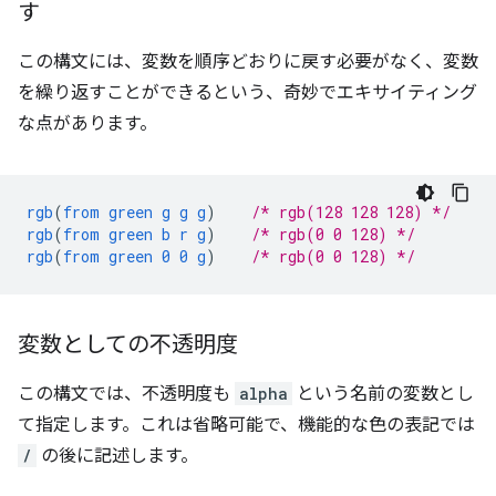
す
この構文には、変数を順序どおりに戻す必要がなく、変数
を繰り返すことができるという、奇妙でエキサイティング
な点があります。
rgb
(
from
green
g
g
g
)
/* rgb(128 128 128) */
rgb
(
from
green
b
r
g
)
/* rgb(0 0 128) */
rgb
(
from
green
0
0
g
)
/* rgb(0 0 128) */
変数としての不透明度
この構文では、不透明度も
alpha
という名前の変数とし
て指定します。これは省略可能で、機能的な色の表記では
/
の後に記述します。