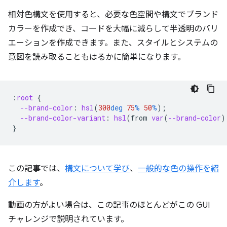
相対色構文を使用すると、必要な色空間や構文でブランド
カラーを作成でき、コードを大幅に減らして半透明のバリ
エーションを作成できます。
また、スタイルとシステムの
意図を読み取ることもはるかに簡単になります。
:
root
{
--brand-color
:
hsl
(
300
deg
75
%
50
%
);
--brand-color-variant
:
hsl
(
from
var
(
--brand-color
)
}
この記事では、
構文について学び
、
一般的な色の操作を紹
介します
。
動画の方がよい場合は、この記事のほとんどがこの GUI
チャレンジで説明されています。