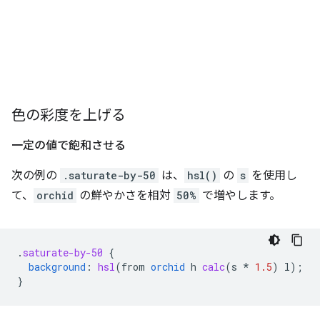
色の彩度を上げる
一定の値で飽和させる
次の例の
.saturate-by-50
は、
hsl()
の
s
を使用し
て、
orchid
の鮮やかさを相対
50%
で増やします。
.
saturate-by-50
{
background
:
hsl
(
from
orchid
h
calc
(
s
*
1.5
)
l
);
}