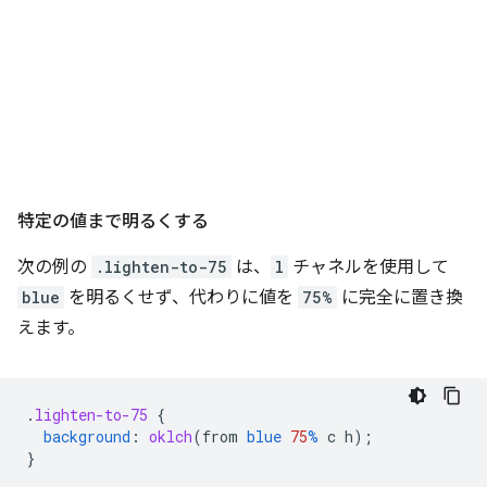
特定の値まで明るくする
次の例の
.lighten-to-75
は、
l
チャネルを使用して
blue
を明るくせず、代わりに値を
75%
に完全に置き換
えます。
.
lighten-to-75
{
background
:
oklch
(
from
blue
75
%
c
h
);
}