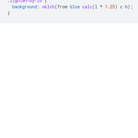
.
lighten-by-25
{
background
:
oklch
(
from
blue
calc
(
l
*
1.25
)
c
h
);
}