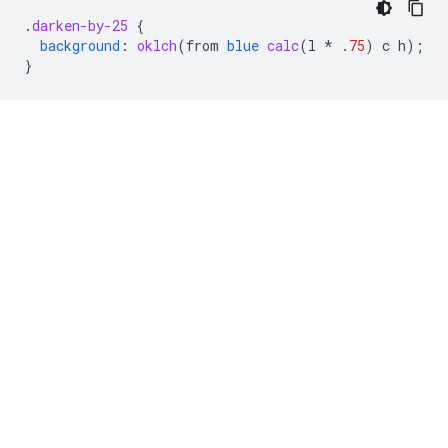
.
darken-by-25
{
background
:
oklch
(
from
blue
calc
(
l
*
.75
)
c
h
);
}