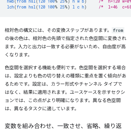
hwb
(
from
hsl
(
120
100
%
25
%)
h
w
b
)
/*  h=120 w=0
lch
(
from
hsl
(
120
100
%
25
%)
l
c
h
)
/*  l=46  c=6
相対色の構文には、その変換ステップがあります。
from
の後の色は、相対色の先頭で指定された色空間に変換され
ます。入力と出力は一致する必要がないため、自由度が高
くなります。
色空間を選択する機能も便利です。色空間を選択する場合
は、設定よりも色の切り替えの種類に重点を置く傾向があ
るためです。設定は、カラー形式やチャンネル タイプで
はなく、結果に適用されます。ユースケースを示すセクシ
ョンでは、この点がより明確になります。異なる色空間
は、異なるタスクに適しています。
変数を組み合わせ、一致させ、省略、繰り返