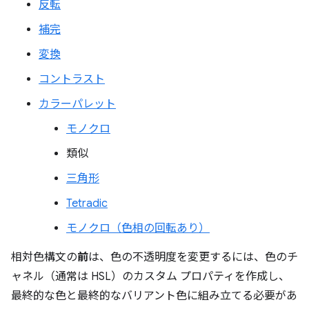
反転
補完
変換
コントラスト
カラーパレット
モノクロ
類似
三角形
Tetradic
モノクロ（色相の回転あり）
相対色構文の
前
は、色の不透明度を変更するには、色のチ
ャネル（通常は HSL）のカスタム プロパティを作成し、
最終的な色と最終的なバリアント色に組み立てる必要があ