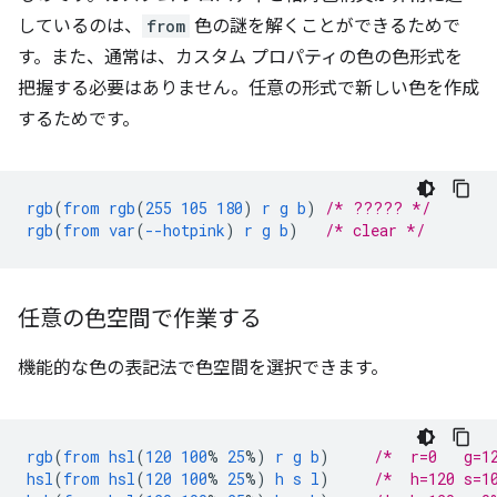
しているのは、
from
色の謎を解くことができるためで
す。また、通常は、カスタム プロパティの色の色形式を
把握する必要はありません。任意の形式で新しい色を作成
するためです。
rgb
(
from
rgb
(
255
105
180
)
r
g
b
)
/* ????? */
rgb
(
from
var
(
--hotpink
)
r
g
b
)
/* clear */
任意の色空間で作業する
機能的な色の表記法で色空間を選択できます。
rgb
(
from
hsl
(
120
100
%
25
%)
r
g
b
)
/*  r=0   g=1
hsl
(
from
hsl
(
120
100
%
25
%)
h
s
l
)
/*  h=120 s=1