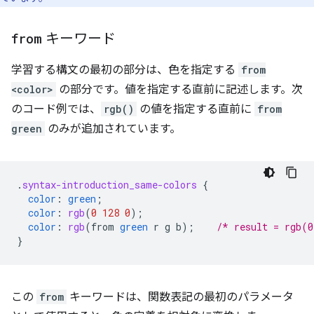
from
キーワード
学習する構文の最初の部分は、色を指定する
from
<color>
の部分です。値を指定する直前に記述します。次
のコード例では、
rgb()
の値を指定する直前に
from
green
のみが追加されています。
.
syntax-introduction_same-colors
{
color
:
green
;
color
:
rgb
(
0
128
0
);
color
:
rgb
(
from
green
r
g
b
);
/* result = rgb(0
}
この
from
キーワードは、関数表記の最初のパラメータ