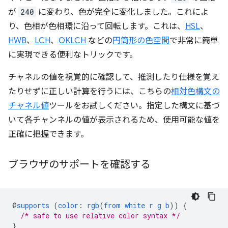
が
240
に変わり、色が完全に変化しました。これによ
り、色相が色相環に沿って回転します。これは、
HSL
、
HWB
、
LCH
、
OKLCH
などの
円筒形の色空間
で非常に簡単
に実現できる便利なトリックです。
チャネルの値を視覚的に確認して、推測したり仕様を覚え
たりせずに正しい計算を行うには、こちらの
相対色構文の
チャネル値
ツールをお試しください。指定した構文に基づ
いて各チャンネルの値が表示されるため、使用可能な値を
正確に把握できます。
ブラウザのサポートを確認する
@
supports
(
color
:
rgb
(
from
white
r
g
b
))
{
/* safe to use relative color syntax */
}