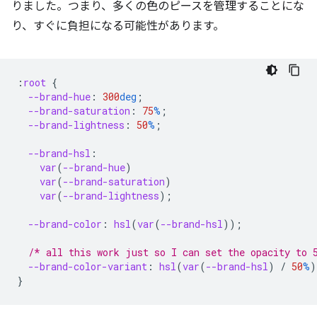
りました。つまり、多くの色のピースを管理することにな
り、すぐに負担になる可能性があります。
:
root
{
--brand-hue
:
300
deg
;
--brand-saturation
:
75
%
;
--brand-lightness
:
50
%
;
--brand-hsl
:
var
(
--brand-hue
)
var
(
--brand-saturation
)
var
(
--brand-lightness
);
--brand-color
:
hsl
(
var
(
--brand-hsl
));
/* all this work just so I can set the opacity to 
--brand-color-variant
:
hsl
(
var
(
--brand-hsl
)
/
50
%
)
}