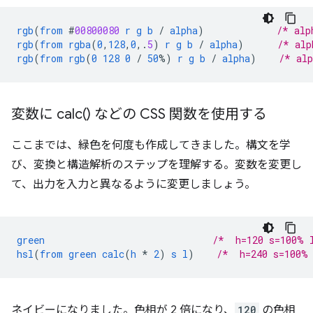
rgb
(
from
#
00800080
r
g
b
/
alpha
)
/* alp
rgb
(
from
rgba
(
0
,
128
,
0
,
.
5
)
r
g
b
/
alpha
)
/* alp
rgb
(
from
rgb
(
0
128
0
/
50
%)
r
g
b
/
alpha
)
/* al
変数に
calc(
) などの CSS 関数を使用する
ここまでは、緑色を何度も作成してきました。構文を学
び、変換と構造解析のステップを理解する。変数を変更し
て、出力を入力と異なるように変更しましょう。
green
/*  h=120 s=100% 
hsl
(
from
green
calc
(
h
*
2
)
s
l
)
/*  h=240 s=100%
ネイビーになりました。色相が 2 倍になり、
120
の色相