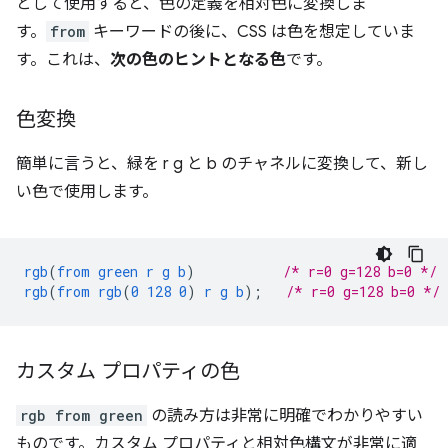
として使用すると、色の定義を相対色に変換しま
す。
from
キーワードの後に、CSS は色を想定していま
す。これは、
次の色のヒントとなる色
です。
色変換
簡単に言うと、緑を r g と b のチャネルに変換して、新し
い色で使用します。
rgb
(
from
green
r
g
b
)
/* r=0 g=128 b=0 */
rgb
(
from
rgb
(
0
128
0
)
r
g
b
);
/* r=0 g=128 b=0 */
カスタム プロパティの色
rgb from green
の読み方は非常に明確でわかりやすい
ものです。カスタム プロパティと相対色構文が非常に適