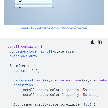
https://codepen.io/web-dot-dev/pen/OPLZWBj
.
scroll-container
{
container-type
:
scroll
-
state
size
;
overflow
:
auto
;
&
::after
{
content
:
" "
;
background
:
var
(
--
_shadow
-top
),
var
(
--
_shadow
-bo
transition
:
--
_scroll-shadow-color-1-opacity
.5
s
ease
,
--
_scroll-shadow-color-2-opacity
.5
s
ease
;
@container
scroll-state(
scrollable
:
top
)
{