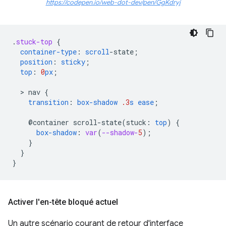
https://codepen.io/web-dot-dev/pen/GgKdryj
.
stuck-top
{
container-type
:
scroll
-
state
;
position
:
sticky
;
top
:
0
px
;
  > 
nav
{
transition
:
box-shadow
.3
s
ease
;
@container
scroll-state(
stuck
:
top
)
{
box-shadow
:
var
(
--shadow-
5
);
}
}
}
Activer l'en-tête bloqué actuel
Un autre scénario courant de retour d'interface