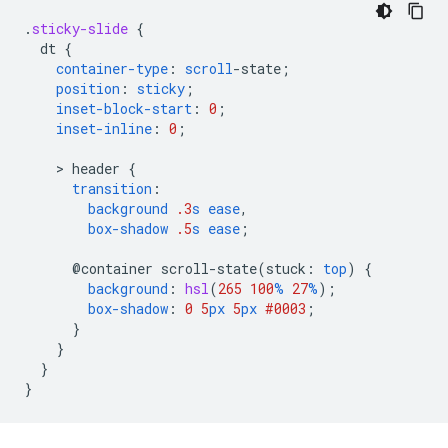
.
sticky-slide
{
dt
{
container-type
:
scroll
-
state
;
position
:
sticky
;
inset-block-start
:
0
;
inset-inline
:
0
;
    > 
header
{
transition
:
background
.3
s
ease
,
box-shadow
.5
s
ease
;
@container
scroll-state(
stuck
:
top
)
{
background
:
hsl
(
265
100
%
27
%
);
box-shadow
:
0
5
px
5
px
#0003
;
}
}
}
}