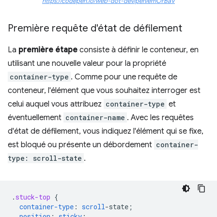
https://codepen.io/web-dot-dev/pen/emOrBaV
Première requête d'état de défilement
La
première étape
consiste à définir le conteneur, en
utilisant une nouvelle valeur pour la propriété
container-type
. Comme pour une requête de
conteneur, l'élément que vous souhaitez interroger est
celui auquel vous attribuez
container-type
et
éventuellement
container-name
. Avec les requêtes
d'état de défilement, vous indiquez l'élément qui se fixe,
est bloqué ou présente un débordement
container-
type: scroll-state
.
.
stuck-top
{
container-type
:
scroll
-
state
;
position
:
sticky
;