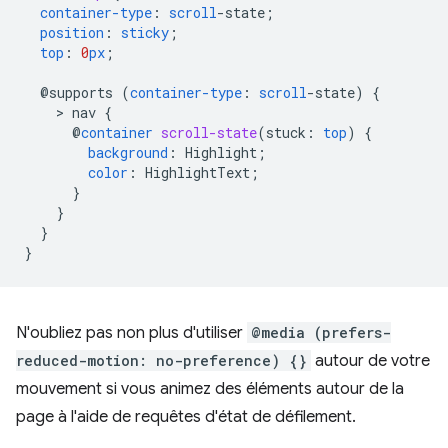
container-type
:
scroll
-
state
;
position
:
sticky
;
top
:
0
px
;
@supports
(
container-type
:
scroll
-
state
)
{
    > 
nav
{
@
container
scroll-state
(
stuck
:
top
)
{
background
:
Highlight
;
color
:
HighlightText
;
}
}
}
}
N'oubliez pas non plus d'utiliser
@media (prefers-
reduced-motion: no-preference) {}
autour de votre
mouvement si vous animez des éléments autour de la
page à l'aide de requêtes d'état de défilement.