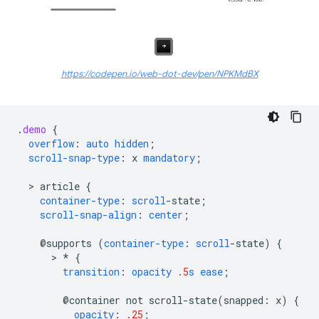
https://codepen.io/web-dot-dev/pen/NPKMdBX
.
demo
{
overflow
:
auto
hidden
;
scroll-snap-type
:
x
mandatory
;
  > 
article
{
container-type
:
scroll
-
state
;
scroll-snap-align
:
center
;
@supports
(
container-type
:
scroll
-
state
)
{
      > 
*
{
transition
:
opacity
.5
s
ease
;
@container
not
scroll-state(
snapped
:
x
)
{
opacity
:
.25
;