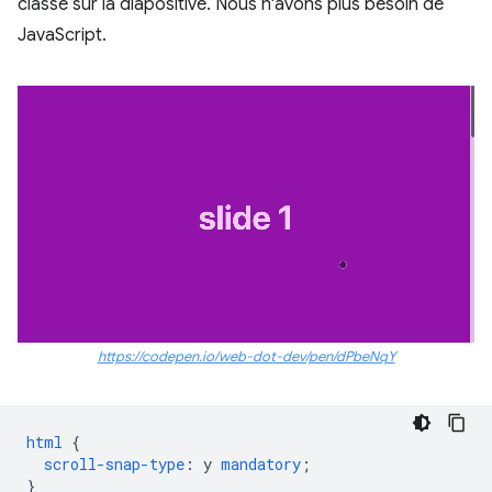
classe sur la diapositive. Nous n'avons plus besoin de
JavaScript.
https://codepen.io/web-dot-dev/pen/dPbeNqY
html
{
scroll-snap-type
:
y
mandatory
;
}