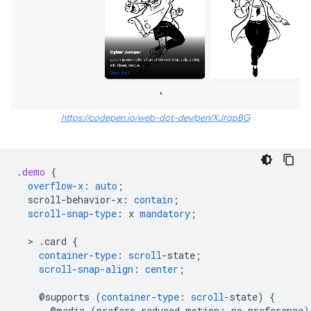
https://codepen.io/web-dot-dev/pen/XJrqpBG
.
demo
{
overflow-x
:
auto
;
scroll-behavior-x
:
contain
;
scroll-snap-type
:
x
mandatory
;
  > 
.card
{
container-type
:
scroll
-
state
;
scroll-snap-align
:
center
;
@supports
(
container-type
:
scroll
-
state
)
{
@
media
(
prefers-reduced-motion
:
no-preference
)