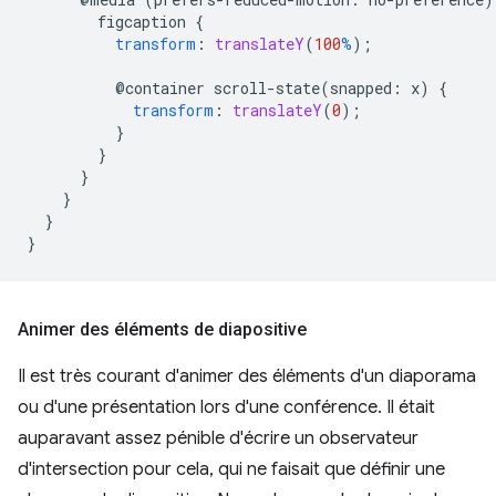
figcaption
{
transform
:
translateY
(
100
%
);
@container
scroll-state(
snapped
:
x
)
{
transform
:
translateY
(
0
);
}
}
}
}
}
}
Animer des éléments de diapositive
Il est très courant d'animer des éléments d'un diaporama
ou d'une présentation lors d'une conférence. Il était
auparavant assez pénible d'écrire un observateur
d'intersection pour cela, qui ne faisait que définir une