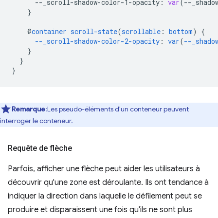
--
_scroll-shadow-color-1-opacity
:
var
(
--
_shado
}
@
container
scroll-state
(
scrollable
:
bottom
)
{
--_scroll-shadow-color-2-opacity
:
var
(
--_shado
}
}
}
Remarque
:Les pseudo-éléments d'un conteneur peuvent
interroger le conteneur.
Requête de flèche
Parfois, afficher une flèche peut aider les utilisateurs à
découvrir qu'une zone est déroulante. Ils ont tendance à
indiquer la direction dans laquelle le défilement peut se
produire et disparaissent une fois qu'ils ne sont plus