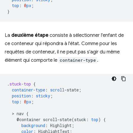
top
:
0
px
;
}
La
deuxième étape
consiste à sélectionner l'enfant de
ce conteneur qui répondra à l'état. Comme pour les
requêtes de conteneur, il ne peut pas s'agir du même
élément qui comporte le
container-type
.
.
stuck-top
{
container-type
:
scroll
-
state
;
position
:
sticky
;
top
:
0
px
;
  > 
nav
{
@container
scroll-state(
stuck
:
top
)
{
background
:
Highlight
;
color
:
HighlightText
;