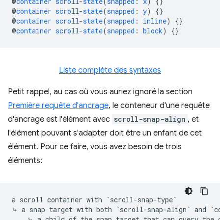
@
container
scroll-state
(
snapped
:
x
)
{}
@
container
scroll-state
(
snapped
:
y
)
{}
@
container
scroll-state
(
snapped
:
inline
)
{}
@
container
scroll-state
(
snapped
:
block
)
{}
Liste complète des syntaxes
Petit rappel, au cas où vous auriez ignoré la section
Première requête d'ancrage
, le conteneur d'une requête
d'ancrage est l'élément avec
scroll-snap-align
, et
l'élément pouvant s'adapter doit être un enfant de cet
élément. Pour ce faire, vous avez besoin de trois
éléments:
a scroll container with `scroll-snap-type`

⤷ a snap target with both `scroll-snap-align` and `co