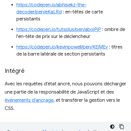
https://codepen.io/abhisekz-the-
decoder/pen/eKaLRd
: en-têtes de carte
persistants
https://codepen.io/tutsplus/pen/abojPjP
: ombre de
l'en-tête de prix sur le déclencheur
https://codepen.io/kevinpowell/pen/KEjMEv
: titres
de la barre latérale de section persistants
Intégré
Avec les requêtes d'état ancré, nous pouvons décharger
une partie de la responsabilité de JavaScript et des
événements d'ancrage
, et transférer la gestion vers le
CSS.