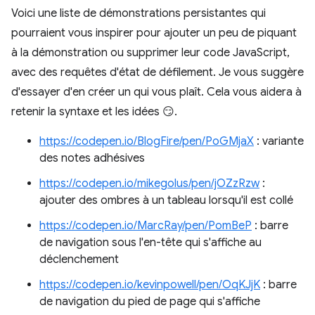
Voici une liste de démonstrations persistantes qui
pourraient vous inspirer pour ajouter un peu de piquant
à la démonstration ou supprimer leur code JavaScript,
avec des requêtes d'état de défilement. Je vous suggère
d'essayer d'en créer un qui vous plaît. Cela vous aidera à
retenir la syntaxe et les idées 😏.
https://codepen.io/BlogFire/pen/PoGMjaX
: variante
des notes adhésives
https://codepen.io/mikegolus/pen/jOZzRzw
:
ajouter des ombres à un tableau lorsqu'il est collé
https://codepen.io/MarcRay/pen/PomBeP
: barre
de navigation sous l'en-tête qui s'affiche au
déclenchement
https://codepen.io/kevinpowell/pen/OqKJjK
: barre
de navigation du pied de page qui s'affiche