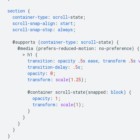
section
{
container-type
:
scroll
-
state
;
scroll-snap-align
:
start
;
scroll-snap-stop
:
always
;
@supports
(
container-type
:
scroll
-
state
)
{
@
media
(
prefers-reduced-motion
:
no-preference
)
{
      > 
h1
{
transition
:
opacity
.5
s
ease
,
transform
.5
s
transition-delay
:
.5
s
;
opacity
:
0
;
transform
:
scale
(
1.25
);
@container
scroll-state(
snapped
:
block
)
{
opacity
:
1
;
transform
:
scale
(
1
);
}
}
}
}
}