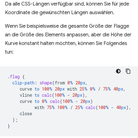
Da alle CSS-Längen verfügbar sind, können Sie für jede
Koordinate die gewünschten Längen auswählen.
Wenn Sie beispielsweise die gesamte Größe der Flagge
an die Größe des Elements anpassen, aber die Höhe der
Kurve konstant halten möchten, können Sie Folgendes
tun:
.
flag
{
clip-path
:
shape
(
from
0
%
20
px
,
curve
to
100
%
20
px
with
25
%
0
%
/
75
%
40
px
,
vline
to
calc
(
100
%
-
20
px
),
curve
to
0
%
calc
(
100
%
-
20
px
)
with
75
%
100
%
/
25
%
calc
(
100
%
-
40
px
),
close
);
}