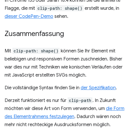
In Chrome 135 oder Safari 18.4 können Sie die animierte
Flagge, die mit
clip-path: shape()
erstellt wurde, in
dieser CodePen-Demo
sehen.
Zusammenfassung
Mit
clip-path: shape()
können Sie Ihr Element mit
beliebigen und responsiven Formen zuschneiden. Bisher
war dies nur mit Techniken wie konischen Verläufen oder
mit JavaScript erstellten SVGs möglich.
Die vollständige Syntax finden Sie in
der Spezifikation
.
Derzeit funktioniert es nur für
clip-path
. In Zukunft
möchten wir diese Art von Form verwenden, um
die Form
des Elementrahmens festzulegen
. Dadurch wären noch
mehr nicht rechteckige Ausdrucksformen möglich.