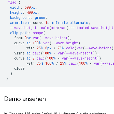
.
flag
{
width
:
600
px
;
height
:
400
px
;
background
:
green
;
animation
:
curve
1
s
infinite
alternate
;
--wave-height
:
calc
(
min
(
var
(
--animated-wave-height
clip-path
:
shape
(
from
0
px
var
(
--wave-height
),
curve
to
100
%
var
(
--wave-height
)
with
25
%
0
px
/
75
%
calc
(
var
(
--wave-height
)
vline
to
calc
(
100
%
-
var
(
--wave-height
)),
curve
to
0
calc
(
100
%
-
var
(
--wave-height
))
with
75
%
100
%
/
25
%
calc
(
100
%
-
var
(
--wav
close
)
}
Demo ansehen