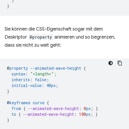
)
}
Sie können die CSS-Eigenschaft sogar mit dem
Deskriptor
@property
animieren und so begrenzen,
dass sie nicht zu weit geht:
@
property
--animated-wave-height
{
syntax
:
"<length>"
;
inherits
:
false
;
initial-value
:
40px
;
}
@
keyframes
curve
{
from
{
--animated-wave-height
:
0
px
;
}
to
{
--animated-wave-height
:
180
px
;
}
}