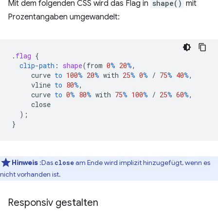
Mit dem folgenden CSS wird das Flag in
shape()
mit
Prozentangaben umgewandelt:
.
flag
{
clip-path
:
shape
(
from
0
%
20
%
,
curve
to
100
%
20
%
with
25
%
0
%
/
75
%
40
%
,
vline
to
80
%
,
curve
to
0
%
80
%
with
75
%
100
%
/
25
%
60
%
,
close
);
}
Hinweis
:Das
am Ende wird implizit hinzugefügt, wenn es
close
nicht vorhanden ist.
Responsiv gestalten