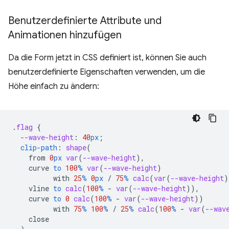
Benutzerdefinierte Attribute und
Animationen hinzufügen
Da die Form jetzt in CSS definiert ist, können Sie auch
benutzerdefinierte Eigenschaften verwenden, um die
Höhe einfach zu ändern:
.
flag
{
--wave-height
:
40
px
;
clip-path
:
shape
(
from
0
px
var
(
--wave-height
),
curve
to
100
%
var
(
--wave-height
)
with
25
%
0
px
/
75
%
calc
(
var
(
--wave-height
)
vline
to
calc
(
100
%
-
var
(
--wave-height
)),
curve
to
0
calc
(
100
%
-
var
(
--wave-height
))
with
75
%
100
%
/
25
%
calc
(
100
%
-
var
(
--wav
close