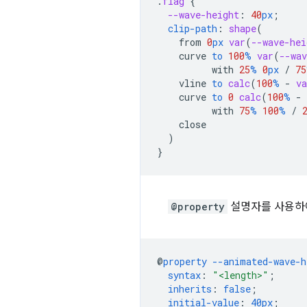
.
flag
{
--wave-height
:
40
px
;
clip-path
:
shape
(
from
0
px
var
(
--wave-hei
curve
to
100
%
var
(
--wav
with
25
%
0
px
/
75
vline
to
calc
(
100
%
-
va
curve
to
0
calc
(
100
%
-
with
75
%
100
%
/
close
)
}
@property
설명자를 사용하여
@
property
--animated-wave-h
syntax
:
"<length>"
;
inherits
:
false
;
initial-value
:
40px
;