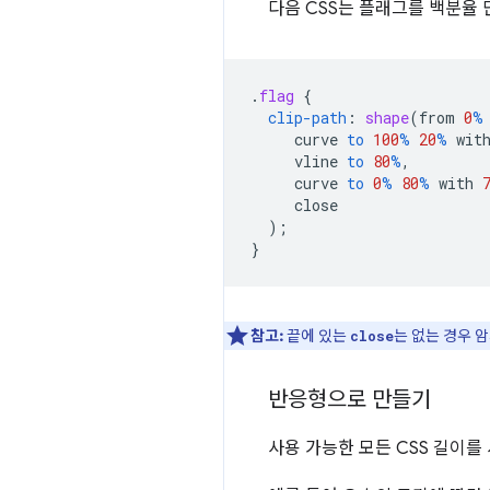
다음 CSS는 플래그를 백분율
.
flag
{
clip-path
:
shape
(
from
0
%
curve
to
100
%
20
%
wit
vline
to
80
%
,
curve
to
0
%
80
%
with
close
);
}
참고:
끝에 있는
는 없는 경우 
close
반응형으로 만들기
사용 가능한 모든 CSS 길이를