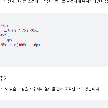
 국기 전체 크기를 조정하되 곡선의 높이는 일정하게 유지하려면 다음
20
px
,
h
25
%
0
%
/
75
%
40
px
,
0
px
),
-
20
px
)
25
%
calc
(
100
%
-
40
px
),
 추가
으므로 맞춤 속성을 사용하여 높이를 쉽게 조작할 수도 있습니다.