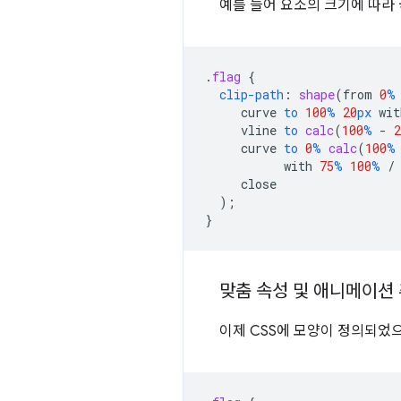
예를 들어 요소의 크기에 따라
.
flag
{
clip-path
:
shape
(
from
0
%
curve
to
100
%
20
px
wit
vline
to
calc
(
100
%
-
2
curve
to
0
%
calc
(
100
%
with
75
%
100
%
/
close
);
}
맞춤 속성 및 애니메이션
이제 CSS에 모양이 정의되었