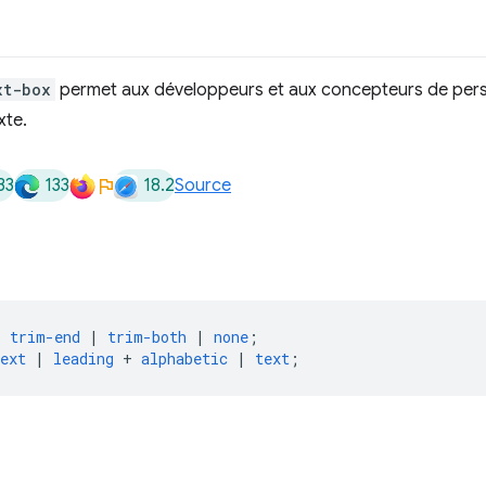
xt-box
permet aux développeurs et aux concepteurs de perso
xte.
33
133
18.2
Source
|
trim-end
|
trim-both
|
none
;
ext
|
leading
+
alphabetic
|
text
;