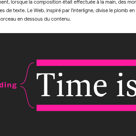
ement, lorsque la composition était effectuée à la main, des m
nes de texte. Le Web, inspiré par l'interligne, divise le plomb e
orceau en dessous du contenu.