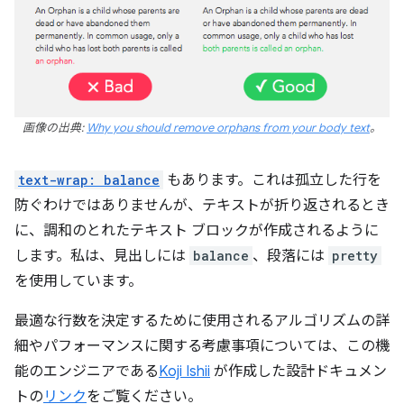
画像の出典:
Why you should remove orphans from your body text
。
text-wrap: balance
もあります。これは孤立した行を
防ぐわけではありませんが、テキストが折り返されるとき
に、調和のとれたテキスト ブロックが作成されるように
します。私は、見出しには
balance
、段落には
pretty
を使用しています。
最適な行数を決定するために使用されるアルゴリズムの詳
細やパフォーマンスに関する考慮事項については、この機
能のエンジニアである
Koji Ishii
が作成した設計ドキュメン
トの
リンク
をご覧ください。