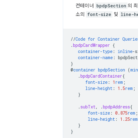
컨테이너
bpdpSection
의 
소의
font-size
및
line-h
//
Code
for
Container
Querie
.
bpdpCardWrapper
{
container-type
:
inline
-
s
container-name
:
bpdpSect
}
@
container
bpdpSection
(
min
.
bpdpCardContainer
{
font-size
:
1
rem
;
line-height
:
1.5
rem
;
}
.
subTxt
,
.
bpdpAddress
{
font-size
:
0.875
rem
;
line-height
:
1.25
rem
}
}