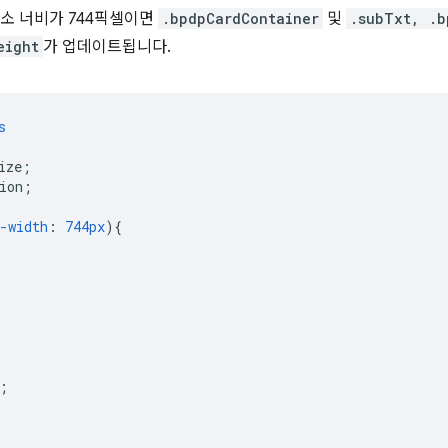
최소 너비가 744픽셀이면
.bpdpCardContainer
및
.subTxt, .b
eight
가 업데이트됩니다.
s
ize
;
ion
;
-width
:
744px
)
{
;