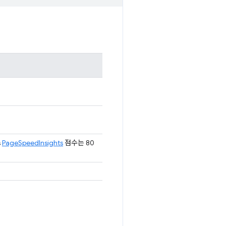
s
PageSpeedInsights
점수는 80