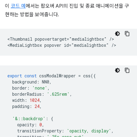
이
코드 예
에서는 팝오버 API의 진입 및 종료 애니메이션을 구
현하는 방법을 보여줍니다.
<Thumbnail popovertarget="medialightbox" />

export
const
cssModalWrapper
=
css
({
background
:
NN0
,
border
:
'none'
,
borderRadius
:
'.625rem'
,
width
:
1024
,
padding
:
24
,
'&::backdrop'
:
{
opacity
:
0
,
transitionProperty
:
'opacity, display'
,
transition
:
'.25s ease-out'
,