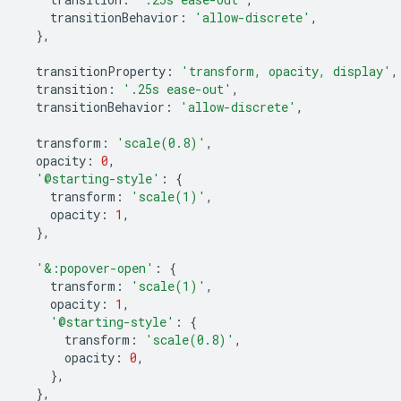
transitionBehavior
:
'allow-discrete'
,
},
transitionProperty
:
'transform, opacity, display'
,
transition
:
'.25s ease-out'
,
transitionBehavior
:
'allow-discrete'
,
transform
:
'scale(0.8)'
,
opacity
:
0
,
'@starting-style'
:
{
transform
:
'scale(1)'
,
opacity
:
1
,
},
'&:popover-open'
:
{
transform
:
'scale(1)'
,
opacity
:
1
,
'@starting-style'
:
{
transform
:
'scale(0.8)'
,
opacity
:
0
,
},
},