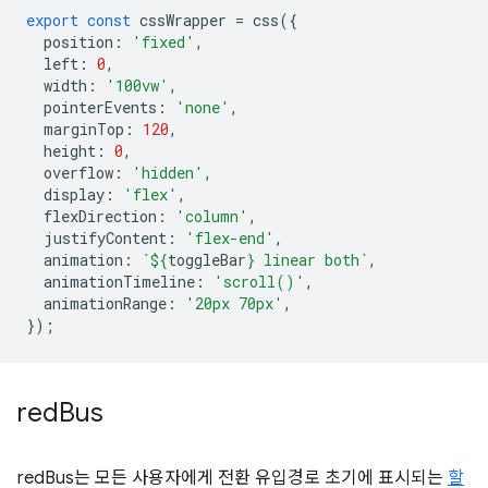
export
const
cssWrapper
=
css
({
position
:
'fixed'
,
left
:
0
,
width
:
'100vw'
,
pointerEvents
:
'none'
,
marginTop
:
120
,
height
:
0
,
overflow
:
'hidden'
,
display
:
'flex'
,
flexDirection
:
'column'
,
justifyContent
:
'flex-end'
,
animation
:
`
${
toggleBar
}
 linear both`
,
animationTimeline
:
'scroll()'
,
animationRange
:
'20px 70px'
,
});
red
Bus
redBus는 모든 사용자에게 전환 유입경로 초기에 표시되는
할