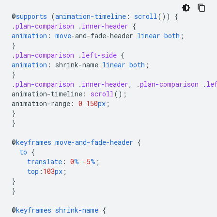
@
supports
(
animation-timeline
:
scroll
())
{
.
plan-comparison
.
inner-header
{
animation
:
move
-
and-fade-header
linear
both
;
}
.
plan-comparison
.
left-side
{
animation
:
shrink-name
linear
both
;
}
.
plan-comparison
.
inner-header
,
.
plan-comparison
.
le
animation-timeline
:
scroll
();
animation-range
:
0
150
px
;
}
}
@
keyframes
move-and-fade-header
{
to
{
translate
:
0
%
-5
%
;
top
:
103
px
;
}
}
@
keyframes
shrink-name
{