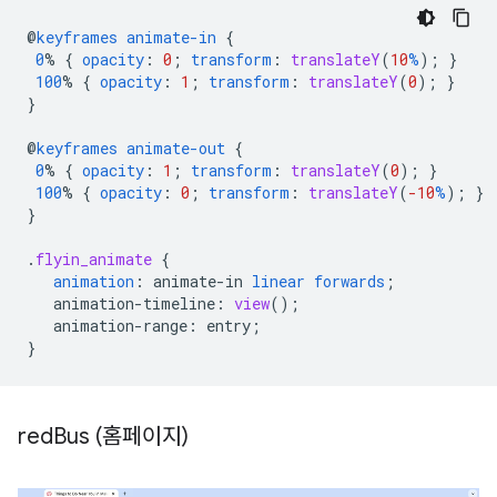
@
keyframes
animate-in
{
0
%
{
opacity
:
0
;
transform
:
translateY
(
10
%
);
}
100
%
{
opacity
:
1
;
transform
:
translateY
(
0
);
}
}
@
keyframes
animate-out
{
0
%
{
opacity
:
1
;
transform
:
translateY
(
0
);
}
100
%
{
opacity
:
0
;
transform
:
translateY
(
-10
%
);
}
}
.
flyin_animate
{
animation
:
animate-in
linear
forwards
;
animation-timeline
:
view
();
animation-range
:
entry
;
}
red
Bus (홈페이지)