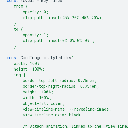
const
reveal
=
keyframes
`
   from {
       opacity: 0;
       clip-path: inset(45% 20% 45% 20%);
   }
   to {
       opacity: 1;
       clip-path: inset(0% 0% 0% 0%);
   }`
const
CardImage
=
styled
.
div
`
   width: 100%;
   height: 100%;
   img {
       border-top-left-radius: 0.75rem;
       border-top-right-radius: 0.75rem;
       height: 100%;
       width: 100%;
       object-fit: cover;
       view-timeline-name: --revealing-image;
       view-timeline-axis: block;
       /* Attach animation, linked to the  View Time