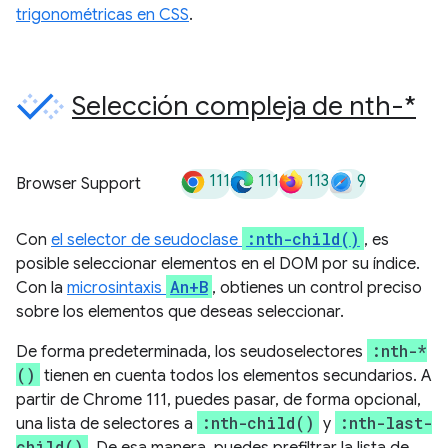
trigonométricas en CSS
.
Selección compleja de nth-*
111
111
113
9
Browser Support
:nth-child()
Con
el selector de seudoclase
, es
posible seleccionar elementos en el DOM por su índice.
An+B
Con la
microsintaxis
, obtienes un control preciso
sobre los elementos que deseas seleccionar.
:nth-*
De forma predeterminada, los seudoselectores
()
tienen en cuenta todos los elementos secundarios. A
partir de Chrome 111, puedes pasar, de forma opcional,
:nth-child()
:nth-last-
una lista de selectores a
y
child()
. De esa manera, puedes prefiltrar la lista de