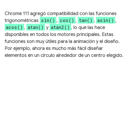
Chrome 111 agregó compatibilidad con las funciones
sin()
cos()
tan()
asin()
trigonométricas
,
,
,
,
acos()
atan()
atan2()
,
y
, lo que las hace
disponibles en todos los motores principales. Estas
funciones son muy útiles para la animación y el diseño.
Por ejemplo, ahora es mucho más fácil diseñar
elementos en un círculo alrededor de un centro elegido.