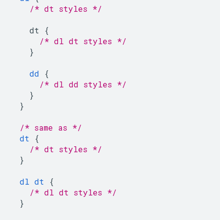
/* dt styles */
dt
{
/* dl dt styles */
}
dd
{
/* dl dd styles */
}
}
/* same as */
dt
{
/* dt styles */
}
dl
dt
{
/* dl dt styles */
}