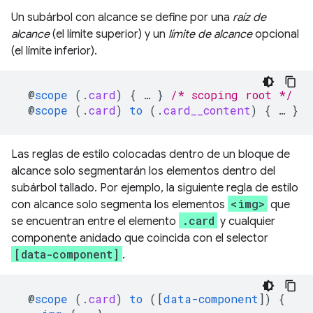
Un subárbol con alcance se define por una
raíz de
alcance
(el límite superior) y un
límite de alcance
opcional
(el límite inferior).
@
scope
(
.
card
)
{
…
}
/* scoping root */
@
scope
(
.
card
)
to
(
.
card__content
)
{
…
}
/
Las reglas de estilo colocadas dentro de un bloque de
alcance solo segmentarán los elementos dentro del
subárbol tallado. Por ejemplo, la siguiente regla de estilo
<img>
con alcance solo segmenta los elementos
que
.card
se encuentran entre el elemento
y cualquier
componente anidado que coincida con el selector
[data-component]
.
@
scope
(
.
card
)
to
([
data-component
])
{