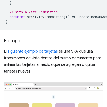
}
// With a View Transition:
document
.
startViewTransition
(()
=
>
updateTheDOMSom
}
Ejemplo
El
siguiente ejemplo de tarjetas
es una SPA que usa
transiciones de vista dentro del mismo documento para
animar las tarjetas a medida que se agregan o quitan
tarjetas nuevas.