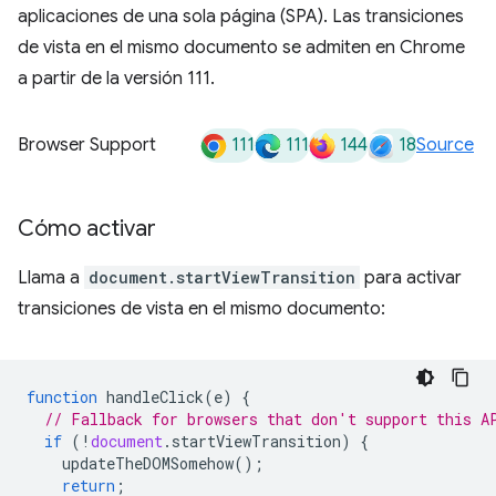
aplicaciones de una sola página (SPA). Las transiciones
de vista en el mismo documento se admiten en Chrome
a partir de la versión 111.
111
111
144
18
Browser Support
Source
Cómo activar
Llama a
document.startViewTransition
para activar
transiciones de vista en el mismo documento:
function
handleClick
(
e
)
{
// Fallback for browsers that don't support this A
if
(
!
document
.
startViewTransition
)
{
updateTheDOMSomehow
();
return
;