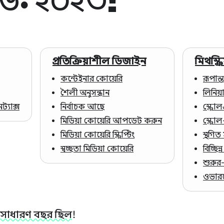
প্রতিক্রিয়াশীল ডিজাইন
মিথস্ক্রি
কন্টেইনার কোয়েরি
রূপান্
শৈলী অনুসন্ধান
লিনিয
্যাক্স
নির্বাচক আছে
স্ক্রোল
মিডিয়া কোয়েরি আপডেট করুন
স্ক্রো
মিডিয়া কোয়েরি স্ক্রিপ্টিং
স্থগিত
স্বচ্ছতা মিডিয়া কোয়েরি
বিচ্ছিন্
শুরুর
ওভারল
সাধারণ বছর ছিল!