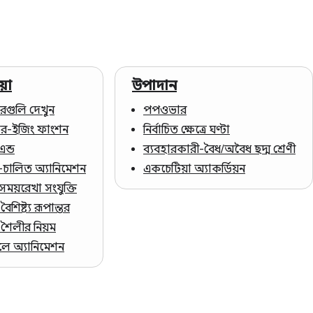
য়া
উপাদান
তরগুলি দেখুন
পপওভার
়ার-ইজিং ফাংশন
নির্বাচিত ক্ষেত্রে ঘণ্টা
এন্ড
ব্যবহারকারী-বৈধ/অবৈধ ছদ্ম শ্রেণী
ল-চালিত অ্যানিমেশন
একচেটিয়া অ্যাকর্ডিয়ন
 সময়রেখা সংযুক্তি
ন বৈশিষ্ট্য রূপান্তর
-শৈলীর নিয়ম
ে অ্যানিমেশন