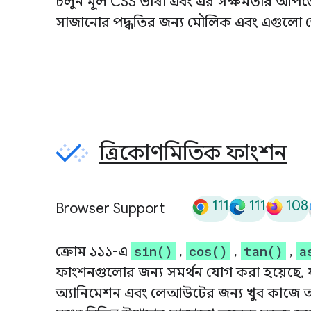
চলুন মূল CSS ভাষা এবং এর সক্ষমতার আপডে
সাজানোর পদ্ধতির জন্য মৌলিক এবং এগুলো ড
ত্রিকোণমিতিক ফাংশন
111
111
108
Browser Support
sin()
cos()
tan()
a
ক্রোম ১১১-এ
,
,
,
ফাংশনগুলোর জন্য সমর্থন যোগ করা হয়েছে, য
অ্যানিমেশন এবং লেআউটের জন্য খুব কাজে আসে।