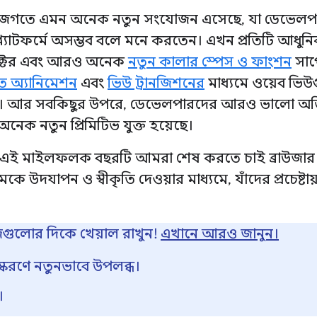
I জগতে এমন অনেক নতুন সংযোজন এসেছে, যা ডেভেল
্ল্যাটফর্মে অসম্ভব বলে মনে করতেন। এখন প্রতিটি আধুনি
ক্টর এবং আরও অনেক
নতুন কালার স্পেস ও ফাংশন
সাপ
িত অ্যানিমেশন
এবং
ভিউ ট্রানজিশনের
মাধ্যমে ওয়েব ভিউ
েছে। আর সবকিছুর উপরে, ডেভেলপারদের আরও ভালো অভি
েক নতুন প্রিমিটিভ যুক্ত হয়েছে।
 এই মাইলফলক বছরটি আমরা শেষ করতে চাই ব্রাউজা
ে উদযাপন ও স্বীকৃতি দেওয়ার মাধ্যমে, যাঁদের প্রচেষ্টা
গুলোর দিকে খেয়াল রাখুন!
এখানে আরও জানুন।
স্করণে নতুনভাবে উপলব্ধ।
।