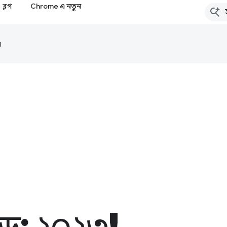
ব্লগ
Chrome এ নতুন
।
পড: ২০২৩!