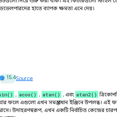
টগুলো দিয়ে শুরু করা যাক। এই ফিচারগুলো স্টাইল ত
েভেলপারদের হাতে ব্যাপক ক্ষমতা এনে দেয়।
15.4
Source
sin()
acos()
atan()
atan2()
,
,
, এবং
ত্রিকোণ
ার ফলে এগুলো এখন সমস্ত প্রধান ইঞ্জিনে উপলব্ধ। এই 
 উদাহরণস্বরূপ, এখন একটি নির্বাচিত কেন্দ্রের চারপাশ