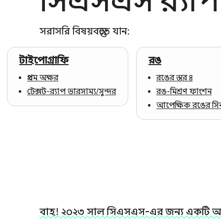
সরাসরি বিষয়বস্তুতে যান:
টাইপোগ্রাফি
রঙ
প্রথম অক্ষর
রঙের স্তর ৪
টেক্সট-র‍্যাপ ভারসাম্য/সুন্দর
রঙ-মিশ্রণ ফাংশন
আপেক্ষিক রঙের সিনট
বাহ! ২০২৩ সাল সিএসএস-এর জন্য একটি অ