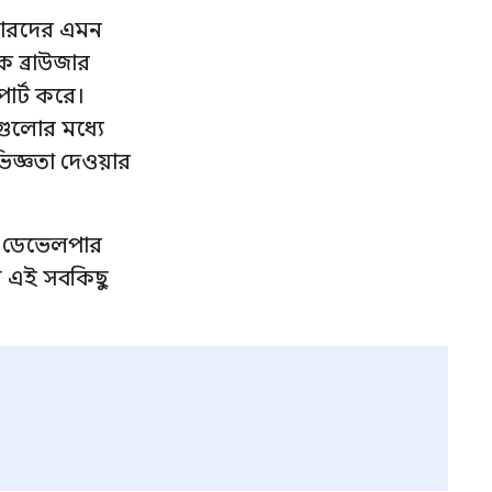
পারদের এমন
ক ব্রাউজার
োর্ট করে।
গুলোর মধ্যে
জ্ঞতা দেওয়ার
র ডেভেলপার
য় এই সবকিছু