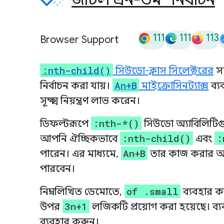
111
111
113
Browser Support
:nth-child()
সিউডো-ক্লাস সিলেক্টরের
সা
An+B
নির্বাচন করা যায়।
মাইক্রোসিনট্যাক্স
ব্য
সূক্ষ্ম নিয়ন্ত্রণ লাভ করেন।
:nth-*()
ডিফল্টরূপে
সিউডো অ্যাবিলিটিগুল
:nth-child()
:
আপনি ঐচ্ছিকভাবে
এবং
An+B
পারেন। এর মাধ্যমে,
তার কাজ করার আগ
পারবেন।
of .small
নিম্নলিখিত ডেমোতে,
ব্যবহার ক
3n+1
উপর
লজিকটি প্রয়োগ করা হয়েছে। ব্
ব্যবহার করুন।