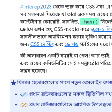
#Interop2023
থেকে শুরু করে CSS এবং U
সব সক্ষমতা দিয়েছে যা তারা একসময় ওয়েব প
:has()
কন্টেইনার কোয়েরি, সাবগ্রিড,
সিলে
ক্রোমে এখন শুধু CSS ব্যবহার করে
স্ক্রল-চাল
সাবলীলভাবে অ্যানিমেশন করার সুবিধা রয়
জন্য
CSS নেস্টিং
এবং
স্কোপড
স্টাইলের মতো অন
কী অসাধারণ একটি বছরই না গেল! আর তাই,
এবং ওয়েব কমিউনিটির সেই সমস্ত কঠোর পরিশ্রমক
সম্ভব হয়েছে।
ফিচার হেডারগুলোর পাশে নতুন বেসলাইন ব্যাজ
প্রধান ব্রাউজারগুলোর সকল স্থিতিশীল সং
প্রধান ব্রাউজারগুলিতে আংশিক উপলব্ধতা