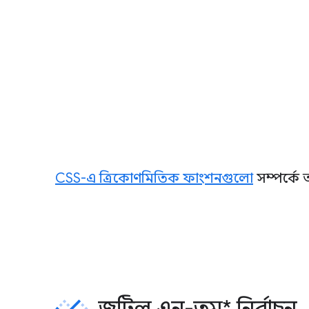
CSS-এ ত্রিকোণমিতিক ফাংশনগুলো
সম্পর্কে
জটিল এন-তম* নির্বাচন