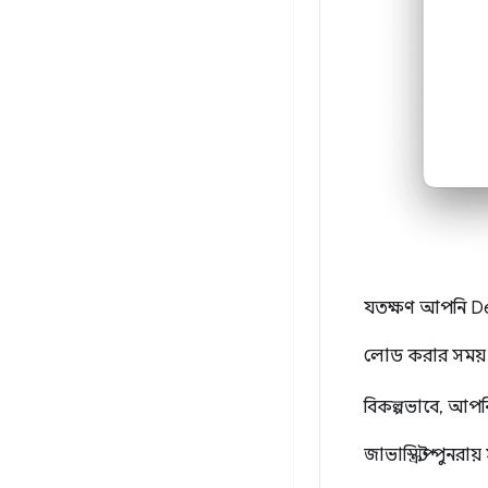
যতক্ষণ আপনি De
লোড করার সময় পৃ
বিকল্পভাবে, আপনি
জাভাস্ক্রিপ্ট পুনরা