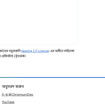
কোডের নমুনাগুলি
Apache 2.0 License
-এর অধীনে লাইসেন্স
িস্টার্ড ট্রেডমার্ক।
অনুসরণ করুন
X-এ @ChromiumDev
YouTube