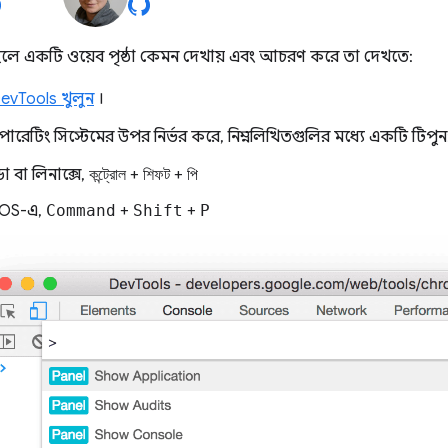
্ক্রিয় হলে একটি ওয়েব পৃষ্ঠা কেমন দেখায় এবং আচরণ করে তা দেখতে:
vTools খুলুন
।
েটিং সিস্টেমের উপর নির্ভর করে, নিম্নলিখিতগুলির মধ্যে একটি টিপুন:
ো বা লিনাক্সে,
কন্ট্রোল
+
শিফট
+
পি
OS-এ,
Command
+
Shift
+
P