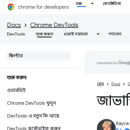
ডক্স
কেস স্টাডিজ
Docs
Chrome DevTools
DevTools
শুরু করুন
এআই সহায়তা
প্যানেল
শুরু করুন
হোম
Docs
C
ওভারভিউ
জাভাস্
Chrome Dev
Tools খুলুন
Dev
Tools-এ নতুন কি আছে
Kayce
Dev
Tools কাস্টমাইজ করুন