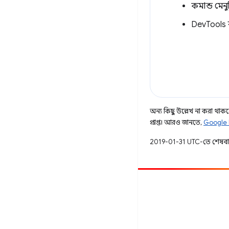
কমান্ড মেন
DevTools ব
অন্য কিছু উল্লেখ না করা থাকলে,
প্রাপ্ত। আরও জানতে,
Google 
2019-01-31 UTC-তে শেষব
অবদান
একটি বাগ ফাইল করুন
খোলা সমস্যা দেখুন