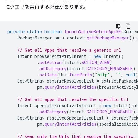
にクエリを実行する必要があります。
private
static
boolean
launchNativeBeforeApi30
(
Conte
PackageManager
pm
=
context
.
getPackageManager
();
// Get all Apps that resolve a generic url
Intent
browserActivityIntent
=
new
Intent
()
.
setAction
(
Intent
.
ACTION_VIEW
)
.
addCategory
(
Intent
.
CATEGORY_BROWSABLE
)
.
setData
(
Uri
.
fromParts
(
"http"
,
""
,
null
Set<String>
genericResolvedList
=
extractPackage
pm
.
queryIntentActivities
(
browserActivity
// Get all apps that resolve the specific Url
Intent
specializedActivityIntent
=
new
Intent
(
In
.
addCategory
(
Intent
.
CATEGORY_BROWSABLE
)
Set<String>
resolvedSpecializedList
=
extractPac
pm
.
queryIntentActivities
(
specializedActi
// Keep only the Urls that resolve the specific, 