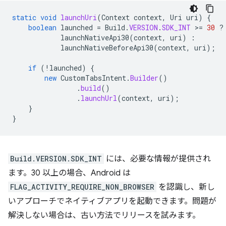
static
void
launchUri
(
Context
context
,
Uri
uri
)
{
boolean
launched
=
Build
.
VERSION
.
SDK_INT
>
=
30
?
launchNativeApi30
(
context
,
uri
)
:
launchNativeBeforeApi30
(
context
,
uri
);
if
(
!
launched
)
{
new
CustomTabsIntent
.
Builder
()
.
build
()
.
launchUrl
(
context
,
uri
);
}
}
Build.VERSION.SDK_INT
には、必要な情報が提供され
ます。30 以上の場合、Android は
FLAG_ACTIVITY_REQUIRE_NON_BROWSER
を認識し、新し
いアプローチでネイティブアプリを起動できます。問題が
解決しない場合は、古い方法でリリースを試みます。