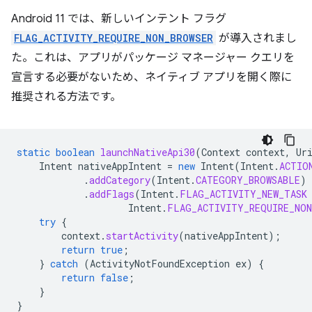
Android 11 では、新しいインテント フラグ
FLAG_ACTIVITY_REQUIRE_NON_BROWSER
が導入されまし
た。これは、アプリがパッケージ マネージャー クエリを
宣言する必要がないため、ネイティブ アプリを開く際に
推奨される方法です。
static
boolean
launchNativeApi30
(
Context
context
,
Ur
Intent
nativeAppIntent
=
new
Intent
(
Intent
.
ACTIO
.
addCategory
(
Intent
.
CATEGORY_BROWSABLE
)
.
addFlags
(
Intent
.
FLAG_ACTIVITY_NEW_TASK
Intent
.
FLAG_ACTIVITY_REQUIRE_NON
try
{
context
.
startActivity
(
nativeAppIntent
);
return
true
;
}
catch
(
ActivityNotFoundException
ex
)
{
return
false
;
}
}