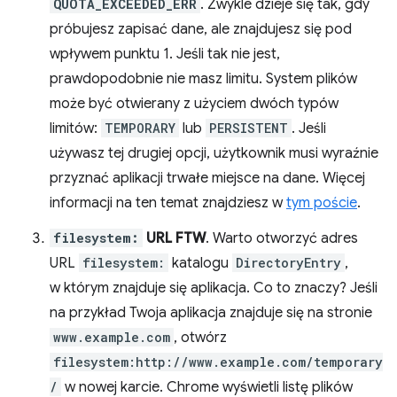
QUOTA_EXCEEDED_ERR
. Zwykle dzieje się tak, gdy
próbujesz zapisać dane, ale znajdujesz się pod
wpływem punktu 1. Jeśli tak nie jest,
prawdopodobnie nie masz limitu. System plików
może być otwierany z użyciem dwóch typów
limitów:
TEMPORARY
lub
PERSISTENT
. Jeśli
używasz tej drugiej opcji, użytkownik musi wyraźnie
przyznać aplikacji trwałe miejsce na dane. Więcej
informacji na ten temat znajdziesz w
tym poście
.
filesystem:
URL FTW
. Warto otworzyć adres
URL
filesystem:
katalogu
DirectoryEntry
,
w którym znajduje się aplikacja. Co to znaczy? Jeśli
na przykład Twoja aplikacja znajduje się na stronie
www.example.com
, otwórz
filesystem:http://www.example.com/temporary
/
w nowej karcie. Chrome wyświetli listę plików