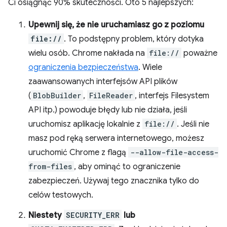
Ci osiągnąć 90% skuteczności. Oto 5 najlepszych:
Upewnij się, że nie uruchamiasz go z poziomu
file://
. To podstępny problem, który dotyka
wielu osób. Chrome nakłada na
file://
poważne
ograniczenia bezpieczeństwa
. Wiele
zaawansowanych interfejsów API plików
(
BlobBuilder
,
FileReader
, interfejs Filesystem
API itp.) powoduje błędy lub nie działa, jeśli
uruchomisz aplikację lokalnie z
file://
. Jeśli nie
masz pod ręką serwera internetowego, możesz
uruchomić Chrome z flagą
--allow-file-access-
from-files
, aby ominąć to ograniczenie
zabezpieczeń. Używaj tego znacznika tylko do
celów testowych.
Niestety
SECURITY_ERR
lub