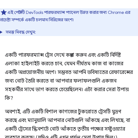
এই পোস্টটি DevTools পারফরম্যান্স প্যানেল উন্নত করার জন্য Chrome এর
প্রচেষ্টা সম্পর্কে একটি চলমান সিরিজের অংশ৷
সমস্ত নিবন্ধ দেখুন:
একটি পারফরম্যান্স ট্রেস দেখে কল্পনা করুন এবং একটি নির্দিষ্ট
এলাকা হাইলাইট করতে চান, যেমন দীর্ঘতম কাজ বা কাজের
একটি অপ্রয়োজনীয় অংশ। সম্ভবত আপনি ভবিষ্যতের রেফারেন্সের
জন্য নোট তৈরি করতে বা আপনার ফলাফলগুলি একজন
সহকর্মীর সাথে ভাগ করতে চেয়েছিলেন। এটা করার সেরা উপায়
কি?
অবশ্যই, এটি একটি বিশাল কাগজের টুকরোতে ট্রেসটি মুদ্রণ
করছে এবং ম্যানুয়ালি আপনার নোটগুলি আঁকছে এবং লিখছে, বা
একটি ট্রেসের স্ক্রিনশটে নোট আঁকতে তৃতীয় পক্ষের সফ্টওয়্যার
ব্যবহার করছে! (যদিও এটি এখন পর্যন্ত সেরা উপায় ছিল।)