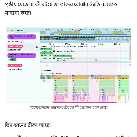
পৃষ্ঠায় যেতে বা কী ঘটছে তা তাদের বোঝার উন্নতি করতেও
সাহায্য করে।
পারফরম্যান্স প্যানেলে টীকাগুলি অন্বেষণ করা হচ্ছে৷
তিন ধরনের টীকা আছে: