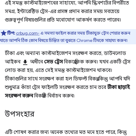
এই সমস্ত কাস্টমাইজেশনের সাহায্যে, আপনি স্ক্রিনশটের বিপরীতে
সমগ্র, ইন্টারেক্টিভ ট্রেস-এর প্রসঙ্গ প্রদান করার সময় সবচেয়ে
গুরুত্বপূর্ণ বিষয়গুলির প্রতি মনোযোগ আকর্ষণ করতে পারেন।
টিপ:
crbug.com-
এ সমস্যা ফাইল করার সময় টীকাযুক্ত ট্রেস শেয়ার করুন
যাতে আপনি ঠিক কোন বিষয়ে চিন্তিত তা বুঝতে Chrome টিমকে সাহায্য করুন৷
টীকা এবং অন্যান্য কাস্টমাইজেশন সংরক্ষণ করতে, ডাউনলোড
আইকন
download
অধীনে
সেভ ট্রেস
বিকল্পে ক্লিক করুন। যখন একটি ট্রেস
লোড করা হয়, এতে সেই সমস্ত কাস্টমাইজেশন থাকবে।
টীকাগুলির সাথে সংরক্ষণ করা হল ডিফল্ট বিকল্প, কিন্তু আপনি যদি
শুধুমাত্র কাঁচা ট্রেস ফাইলটি সংরক্ষণ করতে চান তবে
টীকা ছাড়াই
সংরক্ষণ করুন
বিকল্পটি নির্বাচন করুন৷
উপসংহার
এটি শোষণ করার জন্য অনেক তথ্যের মত মনে হতে পারে, কিন্তু