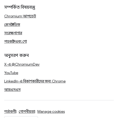
সম্পর্কিত বিষয়বস্তু
Chromium আপডেট
কেস স্টাডিজ
সংরক্ষণাগার
পডকাস্ট এবং শো
অনুসরণ করুন
X-এ @ChromiumDev
YouTube
LinkedIn-এ বিকাশকারীদের জন্য Chrome
আরএসএস
শর্তাবলী
গোপনীয়তা
Manage cookies