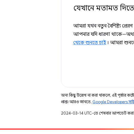
যেখানে মতামত দিতে
আমরা যখন নতুন বৈশিষ্ট্য প্রেরণ
আপনার যদি ধারণা থাকে—অথবা য
থেকে শুনতে চাই
। আমরা শুনত
অন্য কিছু উল্লেখ না করা থাকলে, এই পৃষ্ঠার কন্টে
প্রাপ্ত। আরও জানতে,
Google Developers সাই
2024-03-14 UTC-তে শেষবার আপডেট করা 