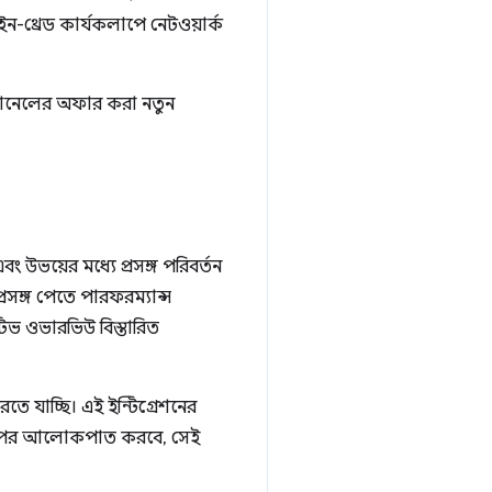
ন-থ্রেড কার্যকলাপে নেটওয়ার্ক
্যানেলের অফার করা নতুন
উভয়ের মধ্যে প্রসঙ্গ পরিবর্তন
রসঙ্গ পেতে পারফরম্যান্স
পটিভ ওভারভিউ বিস্তারিত
ে যাচ্ছি। এই ইন্টিগ্রেশনের
ুলির উপর আলোকপাত করবে, সেই