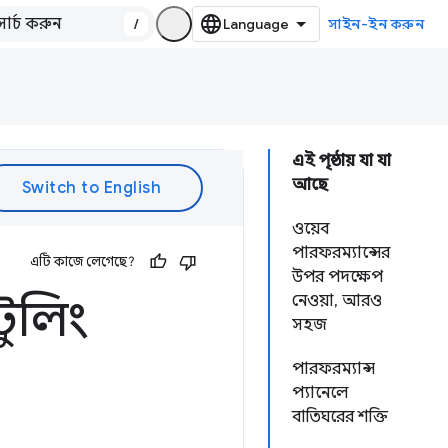
/
সাইন-ইন করুন
এই পৃষ্ঠায় যা যা
আছে
ওয়েব
পারফরম্যান্সের
এটি কাজে লেগেছে?
উপর পদক্ষেপ
টুলিং
নেওয়া, আরও
সহজ
পারফরম্যান্স
প্যানেলে
বাতিঘরের শক্তি