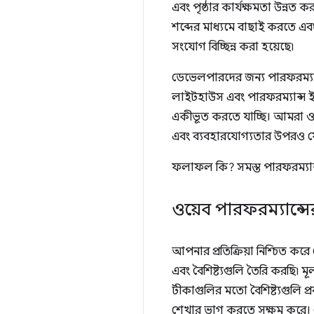
এবং পৃষ্ঠার কার্যক্ষমতা উন্নত 
শব্দের মাধ্যমে বাছাই করতে এব
সংযোগ বিচ্ছিন্ন করা হয়েছে৷
ডেভেলপারদের জন্য পারফরম্যান
লাইটহাউস এবং পারফরম্যান্স ইনস
একীভূত করতে যাচ্ছি। আমরা ওয়
এবং ব্যবহারযোগ্যতার উপরও
ফলাফল কি? সমস্ত পারফরম্যান্
ওয়েব পারফরম্যান্স
আপনার প্রতিক্রিয়া নিশ্চিত কর
এবং বৈশিষ্ট্যগুলি তৈরি করছি৷ 
টীকাগুলির মতো বৈশিষ্ট্যগুলি 
শেখার ভাগ করতে সক্ষম করে। 