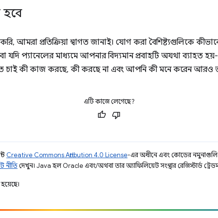
 হবে
 করি, আমরা প্রতিক্রিয়া স্বাগত জানাই। যোগ করা বৈশিষ্ট্যগুলিকে কীভাবে
দি প্যানেলের মাধ্যমে আপনার বিদ্যমান প্রবাহটি অযথা ব্যাহত হয়
ে চাই কী কাজ করছে, কী করছে না এবং আপনি কী মনে করেন আরও ভা
এটি কাজে লেগেছে?
ন্ট
Creative Commons Attribution 4.0 License
-এর অধীনে এবং কোডের নমুনাগুল
ট নীতি
দেখুন। Java হল Oracle এবং/অথবা তার অ্যাফিলিয়েট সংস্থার রেজিস্টার্ড ট্রেডমা
হয়েছে।