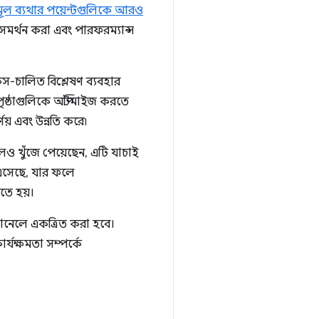
মূল ব্যথার পয়েন্টগুলিকে আরও
 সমর্থন করা এবং পারফরম্যান্স
-চালিত বিশ্লেষণ ব্যবহার
ৃষ্ঠাগুলিকে অপ্টিমাইজ করতে
ণয় এবং উন্নতি করে৷
ও খুঁজে পেয়েছেন, এটি যাচাই
 এসেছে, যার ফলে
তে হয়।
যানেলে একত্রিত করা হবে।
র্যক্ষমতা সম্পর্কে