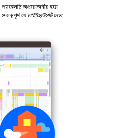
প্যানেলটি অপ্রয়োজনীয় হয়ে
গুরুত্বপূর্ণ যে
লাইটহাউসটি চলে