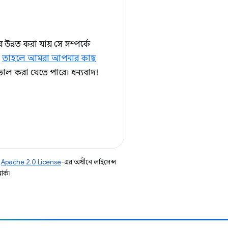
 উন্নত করা যায় সে সম্পর্কে
-
তাহলে আমরা আপনার কাছ
ল করা যেতে পারে। ধন্যবাদ!
ি
Apache 2.0 License
-এর অধীনে লাইসেন্স
র্ক।