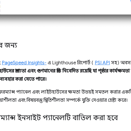
র জন্য
ং
PageSpeed ​​Insights-
এ Lighthouse রিপোর্ট (
PSI API
সহ) অবসর 
ের প্রাপ্যতা এবং গুণমানের প্রতি নিবেদিত রয়েছি যা পৃষ্ঠার কার্যক্ষ
ব্যবহার করা যেতে পারে।
রফরম্যান্স প্যানেল এবং লাইটহাউসের ক্ষমতা উভয়ই সমতল করার একট
াশীলতা এবং বিষয়বস্তু স্থিতিশীলতা সম্পর্কে যুক্তি দেওয়ার চেষ্টা করে।
্যান্স ইনসাইট প্যানেলটি বাতিল করা হবে