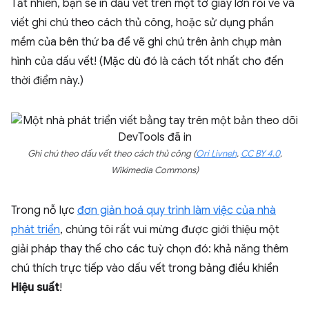
Tất nhiên, bạn sẽ in dấu vết trên một tờ giấy lớn rồi vẽ và
viết ghi chú theo cách thủ công, hoặc sử dụng phần
mềm của bên thứ ba để vẽ ghi chú trên ảnh chụp màn
hình của dấu vết! (Mặc dù đó là cách tốt nhất cho đến
thời điểm này.)
Ghi chú theo dấu vết theo cách thủ công (
Ori Livneh
,
CC BY 4.0
,
Wikimedia Commons)
Trong nỗ lực
đơn giản hoá quy trình làm việc của nhà
phát triển
, chúng tôi rất vui mừng được giới thiệu một
giải pháp thay thế cho các tuỳ chọn đó: khả năng thêm
chú thích trực tiếp vào dấu vết trong bảng điều khiển
Hiệu suất
!