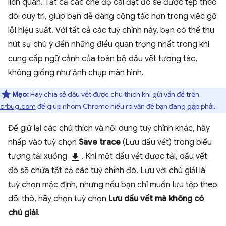
liên quan. Tất cả các chế độ cài đặt đó sẽ được tệp theo
dõi duy trì, giúp bạn dễ dàng cộng tác hơn trong việc gỡ
lỗi hiệu suất. Với tất cả các tuỳ chỉnh này, bạn có thể thu
hút sự chú ý đến những điều quan trọng nhất trong khi
cung cấp ngữ cảnh của toàn bộ dấu vết tương tác,
không giống như ảnh chụp màn hình.
Mẹo:
Hãy chia sẻ dấu vết được chú thích khi gửi vấn đề trên
crbug.com
để giúp nhóm Chrome hiểu rõ vấn đề bạn đang gặp phải.
Để giữ lại các chú thích và nội dung tuỳ chỉnh khác, hãy
nhấp vào tuỳ chọn
Save trace
(Lưu dấu vết) trong biểu
tượng tải xuống
download
. Khi một dấu vết được tải, dấu vết
đó sẽ chứa tất cả các tuỳ chỉnh đó. Lưu với chú giải là
tuỳ chọn mặc định, nhưng nếu bạn chỉ muốn lưu tệp theo
dõi thô, hãy chọn tuỳ chọn
Lưu dấu vết mà không có
chú giải
.