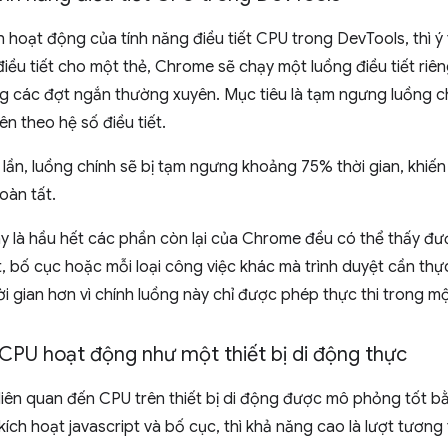
 hoạt động của tính năng điều tiết CPU trong DevTools, thì 
 điều tiết cho một thẻ, Chrome sẽ chạy một luồng điều tiết riê
g các đợt ngắn thường xuyên. Mục tiêu là tạm ngưng luồng ch
ên theo hệ số điều tiết.
4 lần, luồng chính sẽ bị tạm ngưng khoảng 75% thời gian, khiến
oàn tất.
y là hầu hết các phần còn lại của Chrome đều có thể thấy đ
, bố cục hoặc mỗi loại công việc khác mà trình duyệt cần thực
ời gian hơn vì chính luồng này chỉ được phép thực thi trong mộ
t CPU hoạt động như một thiết bị di động thực
 liên quan đến CPU trên thiết bị di động được mô phỏng tốt bằ
ích hoạt javascript và bố cục, thì khả năng cao là lượt tương 