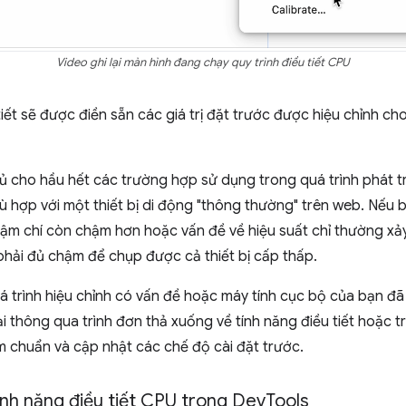
Video ghi lại màn hình đang chạy quy trình điều tiết CPU
iết sẽ được điền sẵn các giá trị đặt trước được hiệu chỉnh cho
 đủ cho hầu hết các trường hợp sử dụng trong quá trình phát tr
ù hợp với một thiết bị di động "thông thường" trên web. Nếu 
thậm chí còn chậm hơn hoặc vấn đề về hiệu suất chỉ thường xả
 phải đủ chậm để chụp được cả thiết bị cấp thấp.
á trình hiệu chỉnh có vấn đề hoặc máy tính cục bộ của bạn đã
ại thông qua trình đơn thả xuống về tính năng điều tiết hoặc 
m chuẩn và cập nhật các chế độ cài đặt trước.
nh năng điều tiết CPU trong Dev
Tools