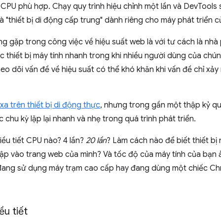
 CPU phù hợp. Chạy quy trình hiệu chỉnh một lần và DevTools s
và "thiết bị di động cấp trung" dành riêng cho máy phát triển c
 gặp trong công việc về hiệu suất web là với tư cách là nhà 
 thiết bị máy tính nhanh trong khi nhiều người dùng của chúng
eo dõi vấn đề về hiệu suất có thể khó khăn khi vấn đề chỉ xảy 
 xa trên thiết bị di động thực
, nhưng trong gần một thập kỷ q
 chu kỳ lặp lại nhanh và nhẹ trong quá trình phát triển.
ều tiết CPU nào? 4 lần?
20 lần
? Làm cách nào để biết thiết bị 
y cập vào trang web của mình? Và tốc độ của máy tính của bạ
 đang sử dụng máy trạm cao cấp hay đang dùng một chiếc Chr
ều tiết