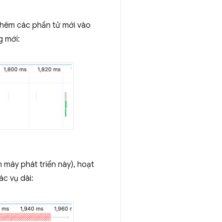
thêm các phần tử mới vào
g mới:
n máy phát triển này), hoạt
ác vụ dài: