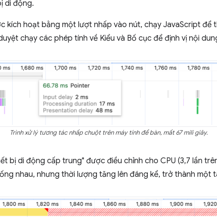
bị di động.
c kích hoạt bằng một lượt nhấp vào nút, chạy JavaScript để 
uyệt chạy các phép tính về Kiểu và Bố cục để định vị nội dun
Trình xử lý tương tác nhấp chuột trên máy tính để bàn, mất 67 mili giây.
iết bị di động cấp trung" được điều chỉnh cho CPU (3,7 lần trê
ống nhau, nhưng thời lượng tăng lên đáng kể, trở thành một t