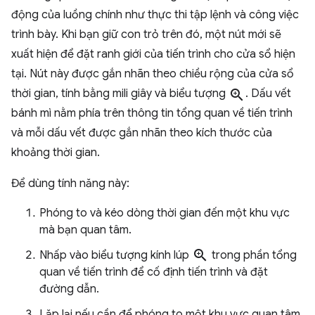
động của luồng chính như thực thi tập lệnh và công việc
trình bày. Khi bạn giữ con trỏ trên đó, một nút mới sẽ
xuất hiện để đặt ranh giới của tiến trình cho cửa sổ hiện
tại. Nút này được gắn nhãn theo chiều rộng của cửa sổ
thời gian, tính bằng mili giây và biểu tượng
zoom_in
. Dấu vết
bánh mì nằm phía trên thông tin tổng quan về tiến trình
và mỗi dấu vết được gắn nhãn theo kích thước của
khoảng thời gian.
Để dùng tính năng này:
Phóng to và kéo dòng thời gian đến một khu vực
mà bạn quan tâm.
zoom_in
Nhấp vào biểu tượng kính lúp
trong phần tổng
quan về tiến trình để cố định tiến trình và đặt
đường dẫn.
Lặp lại nếu cần để phóng to một khu vực quan tâm