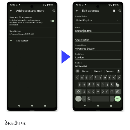
डेस्कटॉप पर: