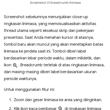
Screenshot UI breadcrumb linimasa
Screenshot sebelumnya menunjukkan close-up
ringkasan linimasa, yang memvisualisasikan aktivitas
thread utama seperti eksekusi skrip dan pekerjaan
presentasi. Saat Anda menahan kursor di atasnya,
tombol baru akan muncul yang akan menetapkan batas
linimasa ke jendela saat ini. Tombol diberi label
berdasarkan lebar periode waktu, dalam milidetik, dan
ikon
zoom_in
. Breadcrumb terletak di atas ringkasan linimasa,
dan masing-masing diberi label berdasarkan ukuran
periode waktunya.
Untuk menggunakan fitur ini:
Zoom dan geser linimasa ke area yang diinginkan.
zoom_in
Klik ikon kaca pembesar
di ringkasan linimasa