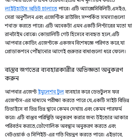
আপনার এজেন্ট এখন ওয়েবসাইটের মান মূল্যায়ন করতে
লাইটহাউস অডিট চালাতে
পারে। এটি অ্যাক্সেসিবিলিটি, এসইও,
সেরা অনুশীলন এবং এজেন্টিক ব্রাউজিং সম্পর্কিত সমস্যাগুলো
শনাক্ত করতে পারে। এটি অনেকটা এমন একটি লিন্টারের মতো যা
রানটাইম বোঝে। কোয়ালিটি গেট হিসেবে ব্যবহৃত হলে, এটি
আপনার কোডিং এজেন্টকে একজন বিশেষজ্ঞে পরিণত করে, যা
প্রোডাকশনে পৌঁছানোর আগেই গুরুতর বাধাগুলো ধরে ফেলে।
বাস্তব জগতের ব্যবহারকারীর অভিজ্ঞতা অনুকরণ
করুন
আপনার এজেন্ট
ইমুলেশন টুল
ব্যবহার করে ডেভটুলস ফর
এজেন্টস-এর মাধ্যমে পরীক্ষা করতে পারে যে, একটি সাইট বিভিন্ন
ডিভাইসে বা ভিন্ন ভিন্ন স্থানে কেমন দেখায় এবং কেমন পারফর্ম
করে। এটি বাস্তব পরিস্থিতি অনুকরণ করার জন্য উইন্ডোর আকার
পরিবর্তন করতে, ভৌগোলিক অবস্থান অনুকরণ করতে এবং
নেটওয়ার্ক ও সিপিইউ-এর গতি নিয়ন্ত্রণ করতে পারে। এইভাবে,