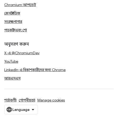
Chromium আপডেট
কেস স্টাডিজ
সংরক্ষণাগার
পডকাস্ট এবং শো
অনুসরণ করুন
X-এ @ChromiumDev
YouTube
LinkedIn-এ বিকাশকারীদের জন্য Chrome
আরএসএস
শর্তাবলী
গোপনীয়তা
Manage cookies