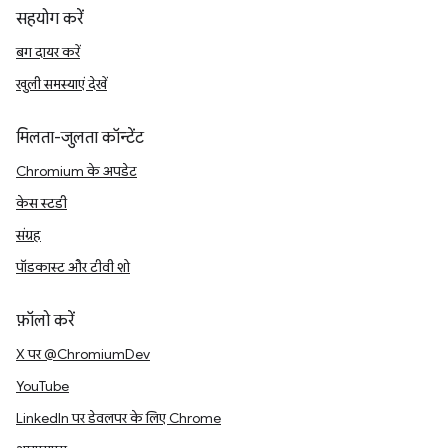
सहयोग करें
बग दायर करें
खुली समस्याएं देखें
मिलता-जुलता कॉन्टेंट
Chromium के अपडेट
केस स्टडी
संग्रह
पॉडकास्ट और टीवी शो
फ़ॉलो करें
X पर @ChromiumDev
YouTube
LinkedIn पर डेवलपर के लिए Chrome