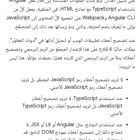
على سبيل المثال، يتم إنشاء المكوّنات المستندة إلى إطار عمل Angular
باستخدام TypeScript مع نماذج HTML. في الخلفية، يعمل كلّ من
Angular CLI وWebpack على تجميع كلّ المحتوى إلى JavaScript
وإلى ما يُعرف باسم
الحزمة
، والتي يتمّ إرسالها بعد ذلك إلى المتصفّح.
عند تصحيح أخطاء تطبيقات الويب أو تحليل أدائها في "أدوات المطوّر"،
يمكنك حاليًا الاطّلاع على هذا الإصدار المجمّع من الرمز البرمجي وتصحيح
أخطائه بدلاً من الرمز البرمجي الذي كتبته فعليًا. بصفتك مؤلفًا، هذا ليس
ما تريده:
لا تريد تصحيح أخطاء رمز JavaScript المصغّر، بل تريد
تصحيح أخطاء رمز JavaScript الأصلي.
عند استخدام TypeScript، لا تريد تصحيح أخطاء
JavaScript، بل تريد تصحيح أخطاء رمز TypeScript
الأصلي.
عند استخدام النماذج، مثل Angular أو Lit أو JSX، لا
تحتاج دائمًا إلى تصحيح أخطاء نموذج DOM الناتج. قد
تحتاج إلى تصحيح أخطاء المكونات نفسها.