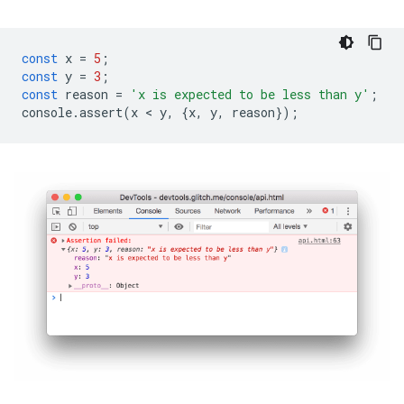
const
x
=
5
;
const
y
=
3
;
const
reason
=
'x is expected to be less than y'
;
console
.
assert
(
x
 < 
y
,
{
x
,
y
,
reason
});