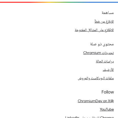
مساهمة
الإبلاغ عن خطأ
الاطّلاع على المشاكل المفتوحة
محتوى ذو صلة
تحديثات Chromium
دراسات الحالة
الأرشيف
ملفات البودكاست والعروض
Follow
@ChromiumDev on X
YouTube
Chrome للمطوّرين على LinkedIn