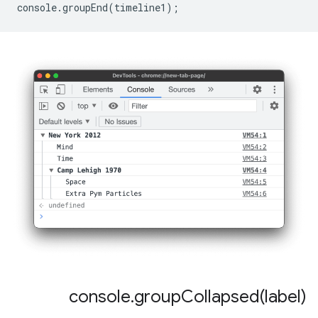
console
.
groupEnd
(
timeline1
);
console
.
groupCollapsed(
label)