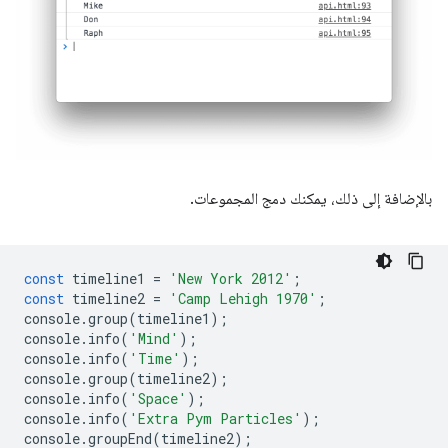
بالإضافة إلى ذلك، يمكنك دمج المجموعات.
const
timeline1
=
'New York 2012'
;
const
timeline2
=
'Camp Lehigh 1970'
;
console
.
group
(
timeline1
);
console
.
info
(
'Mind'
);
console
.
info
(
'Time'
);
console
.
group
(
timeline2
);
console
.
info
(
'Space'
);
console
.
info
(
'Extra Pym Particles'
);
console
.
groupEnd
(
timeline2
);