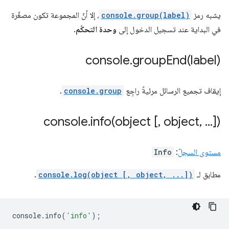
يشبه رمز
console.group(label)
، إلا أنّ المجموعة تكون مصغّرة
في البداية عند تسجيل الدخول إلى
وحدة التحكّم
.
console
.
groupEnd(
label)
إيقاف تجميع الرسائل مرئيةً راجِع
console.group
.
console
.
info(
object [
,
object
,
.
.
.
])
مستوى السجلّ
:
Info
مطابق لـ
console.log(object [, object, ...])
.
console
.
info
(
'info'
);