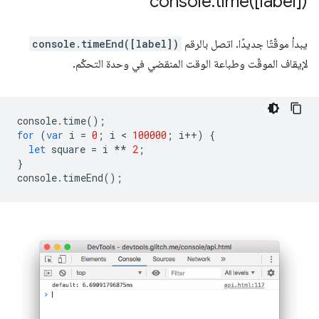
console
.
time(
[label])
يبدأ موقّتًا جديدًا. اتصل بالرقم
console.timeEnd([label])
لإيقاف الموقّت وطباعة الوقت المنقضي في وحدة التحكّم.
console
.
time
();
for
(
var
i
=
0
;
i
 < 
100000
;
i
++
)
{
let
square
=
i
**
2
;
}
console
.
timeEnd
();