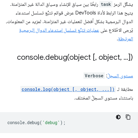
يشكّل الرمز
task
رابطًا بين سياق الإنشاء وسياق الدالة غير المتزامنة.
يتيح هذا الرابط لأداة DevTools عرض قوائم تتبُّع تسلسل استدعاء
الدوال البرمجية بشكل أفضل للعمليات غير المتزامنة. لمزيد من المعلومات،
يُرجى الاطّلاع على
عمليات تتبُّع تسلسل استدعاء الدوال البرمجية
المرتبطة
.
console
.
debug(
object [
,
object
,
.
.
.
])
مستوى السجلّ
:
Verbose
مطابقة لـ
console.log(object [, object, ...])
باستثناء مستوى السجلّ المختلف.
console
.
debug
(
'debug'
);