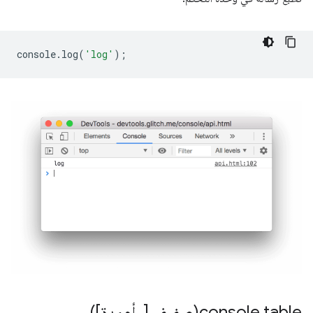
console
.
log
(
'log'
);
table(
.
console
صفيف [
,
أعمدة])