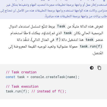
تستخدم إطار عمل أو واجهة برمجة تطبيقات مجردة لتحديد المهام وتنفيذها بشكل غير
متزامن، وكانت هذه الواجهة تستخدم واجهة برمجة التطبيقات هذه من الأصل، لن تحتاج إلى
طلب بيانات من واجهة برمجة التطبيقات هذه مباشرةً.
تعرِض هذه الدالة مثيلًا من
Task
يربط تتبُّع تسلسل استدعاء الدوال
البرمجية الحالي بكائن
task
الذي تم إنشاؤه. يمكنك لاحقًا استخدام
عنصر
task
هذا لتشغيل دالة (
f
في المثال التالي). تنفِّذ دالة
task.run(f)
حمولة عشوائية وتعيد توجيه القيمة المعروضة إلى
المُتصل.
// Task creation
const
task
=
console
.
createTask
(
name
);
// Task execution
task
.
run
(
f
);
// instead of f();