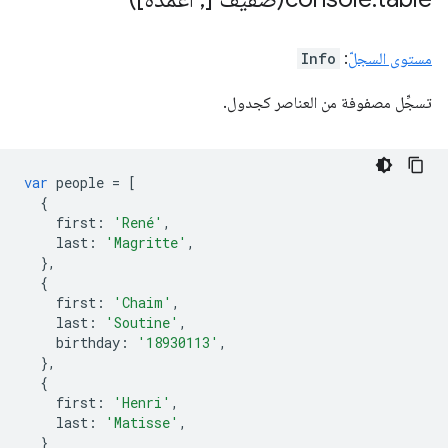
مستوى السجلّ
:
Info
تسجِّل مصفوفة من العناصر كجدول.
var
people
=
[
{
first
:
'René'
,
last
:
'Magritte'
,
},
{
first
:
'Chaim'
,
last
:
'Soutine'
,
birthday
:
'18930113'
,
},
{
first
:
'Henri'
,
last
:
'Matisse'
,
}