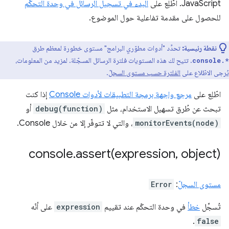
JavaScript. اطّلِع على
البدء في تسجيل الرسائل في وحدة التحكّم
للحصول على مقدمة تفاعلية حول الموضوع.
نقطة رئيسية:
تحدِّد "أدوات مطوّري البرامج" مستوى خطورة لمعظم طرق
. تتيح لك هذه المستويات فلترة الرسائل المسجّلة. لمزيد من المعلومات،
console.*
يُرجى الاطّلاع على
الفلترة حسب مستوى السجلّ
.
اطّلِع على
مرجع واجهة برمجة التطبيقات لأدوات Console
إذا كنت
تبحث عن طُرق تسهيل الاستخدام، مثل
debug(function)
أو
monitorEvents(node)
، والتي لا تتوفّر إلا من خلال Console.
console
.
assert(
expression
,
object)
مستوى السجلّ
:
Error
تُسجِّل
خطأ
في وحدة التحكّم عند تقييم
expression
على أنّه
.
false