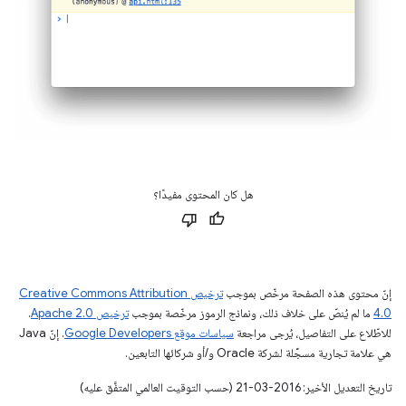
هل كان المحتوى مفيدًا؟
إنّ محتوى هذه الصفحة مرخّص بموجب
ترخيص Creative Commons Attribution
4.0‏
ما لم يُنصّ على خلاف ذلك، ونماذج الرموز مرخّصة بموجب
ترخيص Apache 2.0‏
.
للاطّلاع على التفاصيل، يُرجى مراجعة
سياسات موقع Google Developers‏
. إنّ Java
هي علامة تجارية مسجَّلة لشركة Oracle و/أو شركائها التابعين.
تاريخ التعديل الأخير: 2016-03-21 (حسب التوقيت العالمي المتفَّق عليه)