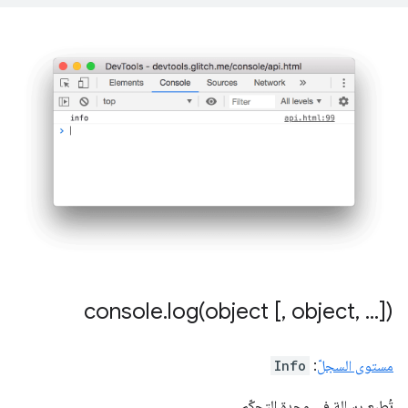
console
.
log(
object [
,
object
,
.
.
.
])
مستوى السجلّ
:
Info
تُطبع رسالة في وحدة التحكّم.