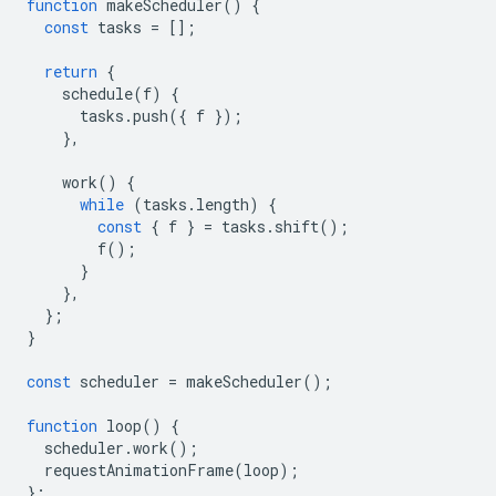
function
makeScheduler
()
{
const
tasks
=
[];
return
{
schedule
(
f
)
{
tasks
.
push
({
f
});
},
work
()
{
while
(
tasks
.
length
)
{
const
{
f
}
=
tasks
.
shift
();
f
();
}
},
};
}
const
scheduler
=
makeScheduler
();
function
loop
()
{
scheduler
.
work
();
requestAnimationFrame
(
loop
);
};