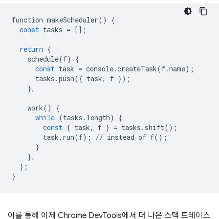
function
makeScheduler
()
{
const
tasks
=
[];
return
{
schedule
(
f
)
{
const
task
=
console
.
createTask
(
f
.
name
);
tasks
.
push
({
task
,
f
});
},
work
()
{
while
(
tasks
.
length
)
{
const
{
task
,
f
}
=
tasks
.
shift
();
task
.
run
(
f
);
//
instead
of
f
();
}
},
};
}
이를 통해 이제 Chrome DevTools에서 더 나은 스택 트레이스