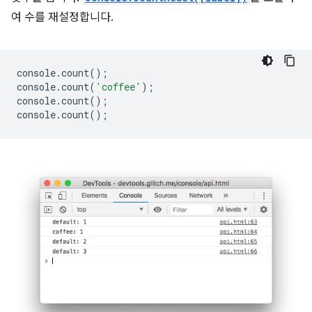
여 수를 재설정합니다.
console
.
count
();
console
.
count
(
'coffee'
);
console
.
count
();
console
.
count
();