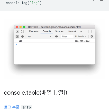
console
.
log
(
'log'
);
console
.
table(
배열 [
,
열])
로그 수준
:
Info