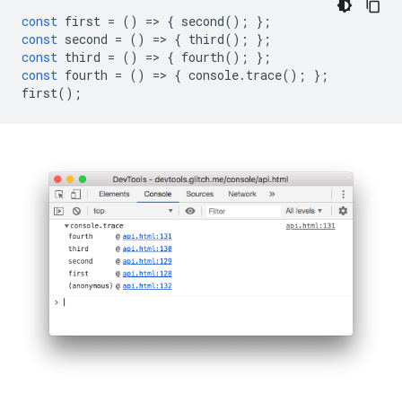
const
first
=
()
=
>
{
second
();
};
const
second
=
()
=
>
{
third
();
};
const
third
=
()
=
>
{
fourth
();
};
const
fourth
=
()
=
>
{
console
.
trace
();
};
first
();