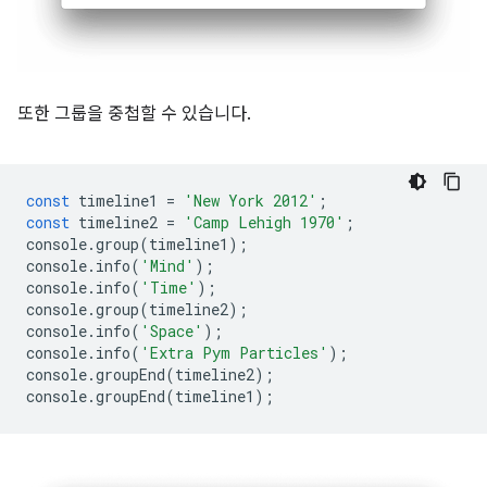
또한 그룹을 중첩할 수 있습니다.
const
timeline1
=
'New York 2012'
;
const
timeline2
=
'Camp Lehigh 1970'
;
console
.
group
(
timeline1
);
console
.
info
(
'Mind'
);
console
.
info
(
'Time'
);
console
.
group
(
timeline2
);
console
.
info
(
'Space'
);
console
.
info
(
'Extra Pym Particles'
);
console
.
groupEnd
(
timeline2
);
console
.
groupEnd
(
timeline1
);