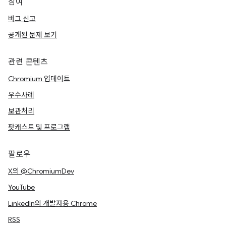
참여
버그 신고
공개된 문제 보기
관련 콘텐츠
Chromium 업데이트
우수사례
보관처리
팟캐스트 및 프로그램
팔로우
X의 @ChromiumDev
YouTube
LinkedIn의 개발자용 Chrome
RSS