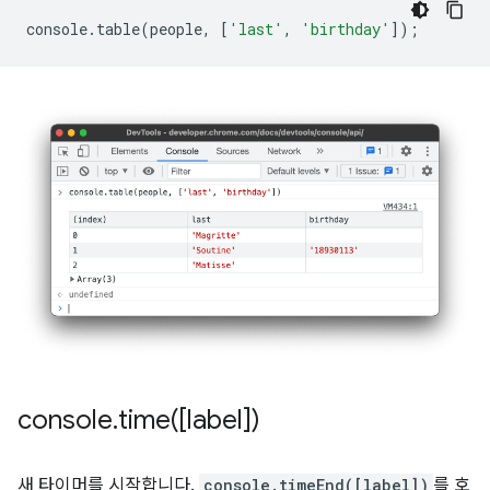
console
.
table
(
people
,
[
'last'
,
'birthday'
]);
console
.
time(
[label])
새 타이머를 시작합니다.
console.timeEnd([label])
를 호