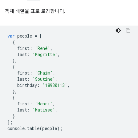
객체 배열을 표로 로깅합니다.
var
people
=
[
{
first
:
'René'
,
last
:
'Magritte'
,
},
{
first
:
'Chaim'
,
last
:
'Soutine'
,
birthday
:
'18930113'
,
},
{
first
:
'Henri'
,
last
:
'Matisse'
,
}
];
console
.
table
(
people
);