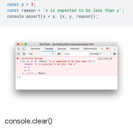
const
y
=
3
;
const
reason
=
'x is expected to be less than y'
;
console
.
assert
(
x
 < 
y
,
{
x
,
y
,
reason
});
console
.
clear(
)