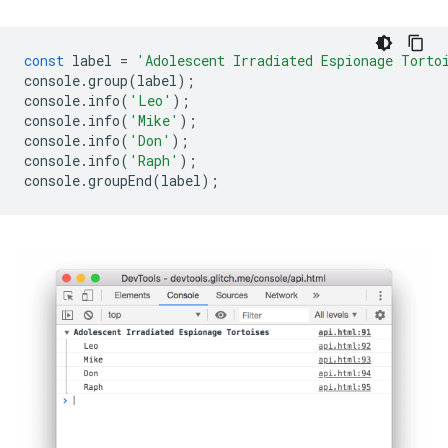
const
label
=
'Adolescent Irradiated Espionage Torto
console
.
group
(
label
);
console
.
info
(
'Leo'
);
console
.
info
(
'Mike'
);
console
.
info
(
'Don'
);
console
.
info
(
'Raph'
);
console
.
groupEnd
(
label
);