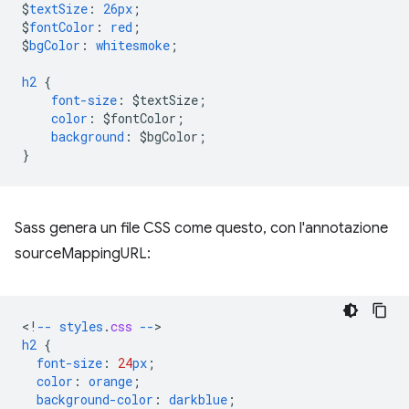
$
textSize
:
26px
;
$
fontColor
:
red
;
$
bgColor
:
whitesmoke
;
h2
{
font-size
:
$
textSize
;
color
:
$
fontColor
;
background
:
$
bgColor
;
}
Sass genera un file CSS come questo, con l'annotazione
sourceMappingURL:
<
!
--
styles
.
css
--
h2
{
font-size
:
24
px
;
color
:
orange
;
background-color
:
darkblue
;