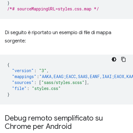
}
/*# sourceMappingURL=styles.css.map */
Di seguito è riportato un esempio di file di mappa
sorgente:
{
"version"
:
"3"
,
"mappings"
:
"AAKA,EAAG;EACC,SAAS,EANF,IAAI;EAOX,KA
"sources"
:
[
"sass/styles.scss"
],
"file"
:
"styles.css"
}
Debug remoto semplificato su
Chrome per Android